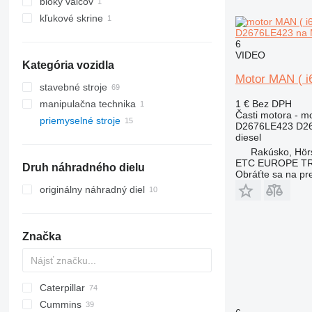
bloky valcov
kľukové skrine
D2676LE423 na
6
VIDEO
Kategória vozidla
Motor MAN ( 
stavebné stroje
1 €
Bez DPH
manipulačna technika
rýpadlá
Časti motora - m
priemyselné stroje
žeriavy
prístavné zariadenia
D2676LE423 D26
diesel
elektrické generátory
autožeriavy
prístavné žeriavy
Rakúsko, Hör
iné priemyselné stroje
portálové žeriavy
iné generátory
ETC EUROPE T
Druh náhradného dielu
pásové žeriavy
Obráťte sa na pr
originálny náhradný diel
Značka
Caterpillar
GA
Cummins
ROC
305