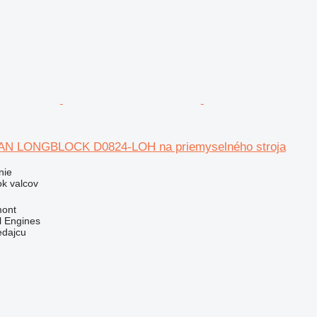
MAN LONGBLOCK D0824-LOH na priemyselného stroja
nie
ok valcov
mont
l Engines
edajcu