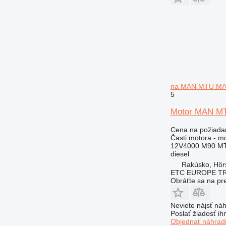
na MAN MTU MA
5
Motor MAN M
Cena na požiada
Časti motora - m
12V4000 M90 MTU
diesel
Rakúsko, Hör
ETC EUROPE T
Obráťte sa na pr
Neviete nájsť náh
Poslať žiadosť ih
Objednať náhradn