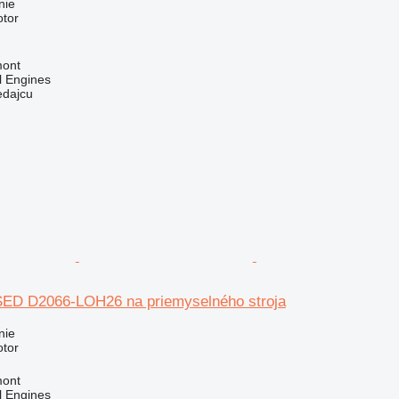
nie
otor
mont
l Engines
edajcu
ED D2066-LOH26 na priemyselného stroja
nie
otor
mont
l Engines