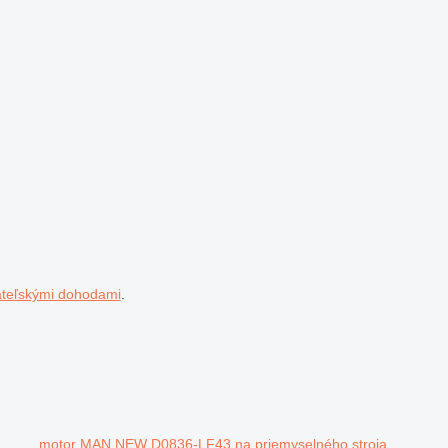
ateľskými dohodami
.
motor MAN NEW D0836-LF43 na priemyselného stroja