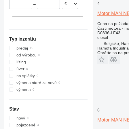
4
–
Motor MAN NE
Cena na požiada
Časti motora - m
D0836-LF43
diesel
Typ inzerátu
Belgicko, Ha
Hamofa Industria
predaj
Obráťte sa na pr
od výrobcu
lízing
úver
na splátky
výmena staré za nové
výmena
Stav
6
nový
Motor MAN NE
pojazdené