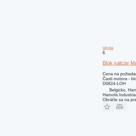
stroja
6
Blok valcov 
Cena na požiada
Časti motora - bl
D0824-LOH
Belgicko, Ha
Hamofa Industria
Obráťte sa na pr