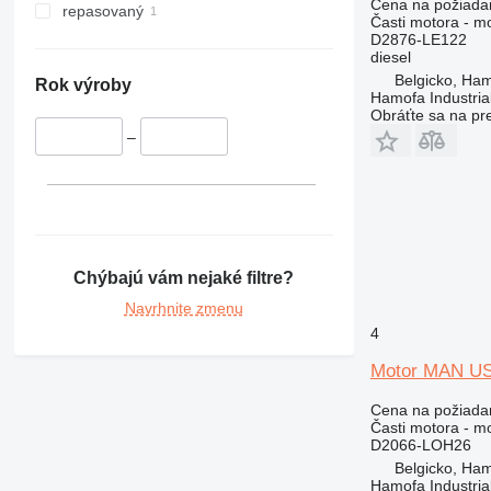
Cena na požiada
repasovaný
Časti motora - m
D2876-LE122
diesel
Belgicko, Ha
Rok výroby
Hamofa Industria
Obráťte sa na pr
–
Chýbajú vám nejaké filtre?
Navrhnite zmenu
4
Motor MAN US
Cena na požiada
Časti motora - m
D2066-LOH26
Belgicko, Ha
Hamofa Industria