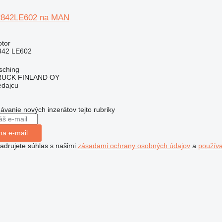
2842LE602 na MAN
otor
842 LE602
sching
RUCK FINLAND OY
edajcu
dávanie nových inzerátov tejto rubriky
na e-mail
jadrujete súhlas s našimi
zásadami ochrany osobných údajov
a
použív