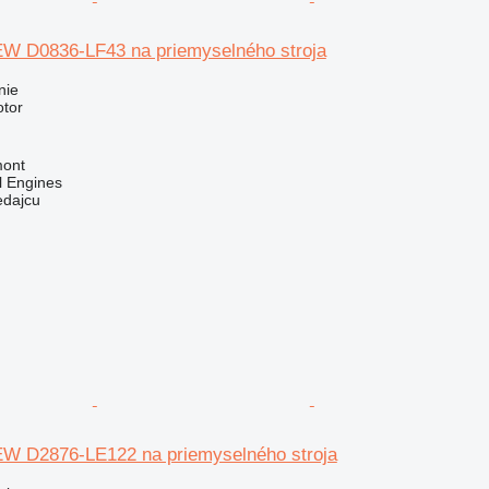
W D0836-LF43 na priemyselného stroja
nie
otor
mont
l Engines
edajcu
W D2876-LE122 na priemyselného stroja