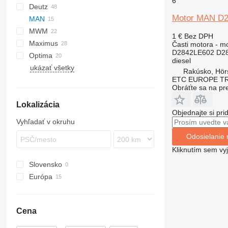
6
Deutz
XAS
910
C-series
Motor MAN D
MAN
XRHS
C-series
KTA
BF
SM
P-series
ESD
A-series
MWM
XRVS
G-series
L-series
1 €
Bez DPH
Maximus
GP
LH
Časti motora - m
D2842LE602 D2
Optima
V-series
R-series
diesel
ukázať všetky
1100 Series
Rakúsko, Hör
ETC EUROPE T
Obráťte sa na pr
Lokalizácia
Objednajte si pri
Vyhľadať v okruhu
Odosielanie 
Kliknutím sem vy
Slovensko
Európa
Belgicko
Rakúsko
Cena
Francúzsko