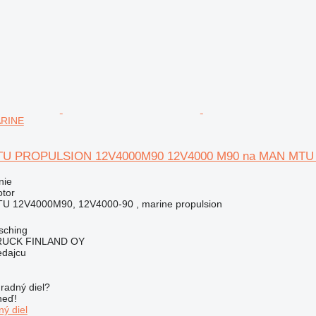
RINE
TU PROPULSION 12V4000M90 12V4000 M90 na MAN MTU
nie
otor
 12V4000M90, 12V4000-90 , marine propulsion
sching
RUCK FINLAND OY
edajcu
radný diel?
neď!
ý diel