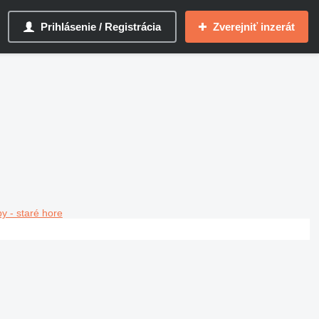
Prihlásenie / Registrácia
Zverejniť inzerát
y - staré hore