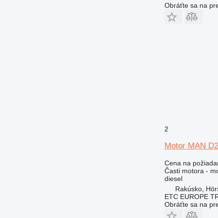
Obráťte sa na pr
2
Motor MAN D26
Cena na požiada
Časti motora - m
diesel
Rakúsko, Hör
ETC EUROPE T
Obráťte sa na pr