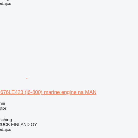
edajcu
76LE423 (i6-800) marine engine na MAN
nie
otor
sching
RUCK FINLAND OY
edajcu