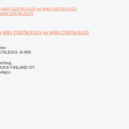
 MAN D2676LE423
i6-800) D2676LE423 na MAN D2676LE423
otor
76LE423, i6-800
sching
RUCK FINLAND OY
edajcu