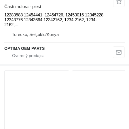
Časti motora - piest
12283988 12454441, 12454726, 12453016 12345228,
12343776 12343664 12342162, 1234 2162, 1234-
2162,...
Turecko, Selçuklu/Konya
OPTIMA OEM PARTS