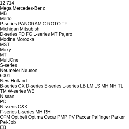
12
714
Mega
Mercedes-Benz
MB
Merlo
P-series
PANORAMIC
ROTO
TF
Michigan
Mitsubishi
D-series
FD
FG
L-series
MT
Pajero
Modine
Morooka
MST
Moxy
MT
MultiOne
S-series
Neumeier
Neuson
6001
New Holland
B-series
CX
D-series
E-series
L-series
LB
LM
LS
MH
NH
TL
TM
W-series
WE
Nissan
PD
Nissens
O&K
F-series
L-series
MH
RH
OFM
Optibelt
Optima
Oscar
PMP
PV
Paccar
Palfinger
Parker
Pel-Job
EB