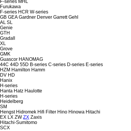
F-series
MHL
Furukawa
F-series
HCR
W-series
GB
GEA
Gardner Denver
Garrett
Gehl
AL
SL
Genie
GTH
Gradall
XL
Grove
GMK
Guascor
HANOMAG
44C
44D
55D
B-series
C-series
D-series
E-series
HZM
Hamilton
Hamm
DV
HD
Hanix
H-series
Hanta
Hatz
Haulotte
H-series
Heidelberg
SM
Hengst
Hidromek
Hifi Filter
Hino
Hinowa
Hitachi
EX
LX
ZW
ZX
Zaxis
Hitachi-Sumitomo
SCX