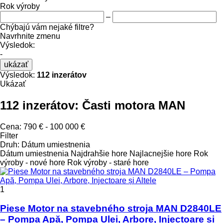
Rok výroby
–
Chýbajú vám nejaké filtre?
Navrhnite zmenu
Výsledok:
-
ukázať
Výsledok:
112 inzerátov
Ukázať
112 inzerátov:
Časti motora MAN
Cena:
790 € - 100 000 €
Filter
Druh
:
Dátum umiestnenia
Dátum umiestnenia
Najdrahšie hore
Najlacnejšie hore
Rok
výroby - nové hore
Rok výroby - staré hore
1
Piese Motor na stavebného stroja MAN D2840LE
– Pompa Apă, Pompa Ulei, Arbore, Injectoare și