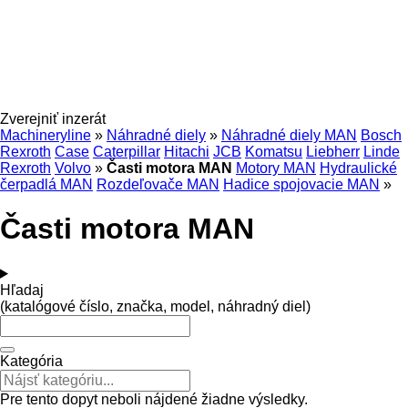
Zverejniť inzerát
Machineryline
»
Náhradné diely
»
Náhradné diely MAN
Bosch
Rexroth
Case
Caterpillar
Hitachi
JCB
Komatsu
Liebherr
Linde
Rexroth
Volvo
»
Časti motora MAN
Motory MAN
Hydraulické
čerpadlá MAN
Rozdeľovače MAN
Hadice spojovacie MAN
»
Časti motora MAN
Hľadaj
(katalógové číslo, značka, model, náhradný diel)
Kategória
Pre tento dopyt neboli nájdené žiadne výsledky.