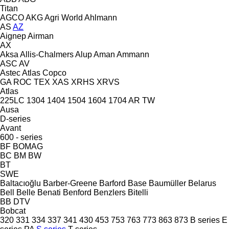
Titan
AGCO
AKG
Agri World
Ahlmann
AS
AZ
Aignep
Airman
AX
Aksa
Allis-Chalmers
Alup
Aman
Ammann
ASC
AV
Astec
Atlas Copco
GA
ROC
TEX
XAS
XRHS
XRVS
Atlas
225LC
1304
1404
1504
1604
1704
AR
TW
Ausa
D-series
Avant
600 - series
BF
BOMAG
BC
BM
BW
BT
SWE
Baltacıoğlu
Barber-Greene
Barford
Base
Baumüller
Belarus
Bell
Belle
Benati
Benford
Benzlers
Bitelli
BB
DTV
Bobcat
320
331
334
337
341
430
453
753
763
773
863
873
B series
E