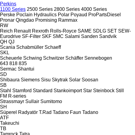
Perkins
1100 Series
2500 Series
2800 Series
4000 Series
Perske
Poclain Hydraulics
Polar
Poyaud
ProPartsDiesel
Pronar
Qingdao Promising
Rammax
RW
Reich
Renault
Rexroth
Rolls-Royce
SAME
SDLG
SET
SEW-
Eurodrive
SF-Filter
SKF
SMC
Salami
Sanden
Sandvik
QH
QJ
Scania
Schabmüller
Schaeff
SKL
Scheuerle
Schwing
Schwitzer
Schäffer
Sennebogen
643
818
835
Sermac
Shantui
SD
Shibaura
Siemens
Sisu
Skytrak
Solar
Soosan
SB
Stahl
Stamford
Standard
Stankoimport
Star
Steinbock
Still
FM
R-series
Strassmayr
Sullair
Sumitomo
SH
Süperel Radyatör
T.Rad
Tadano Faun
Tadano
ATF
Takeuchi
TB
Tamrock
Tatra