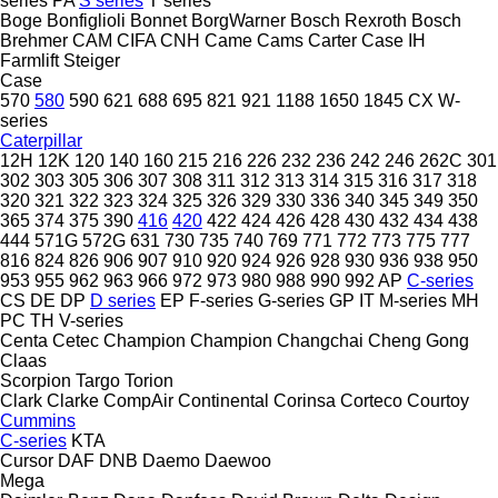
series
PA
S series
T series
Boge
Bonfiglioli
Bonnet
BorgWarner
Bosch Rexroth
Bosch
Brehmer
CAM
CIFA
CNH
Came
Cams
Carter
Case IH
Farmlift
Steiger
Case
570
580
590
621
688
695
821
921
1188
1650
1845
CX
W-
series
Caterpillar
12H
12K
120
140
160
215
216
226
232
236
242
246
262C
301
302
303
305
306
307
308
311
312
313
314
315
316
317
318
320
321
322
323
324
325
326
329
330
336
340
345
349
350
365
374
375
390
416
420
422
424
426
428
430
432
434
438
444
571G
572G
631
730
735
740
769
771
772
773
775
777
816
824
826
906
907
910
920
924
926
928
930
936
938
950
953
955
962
963
966
972
973
980
988
990
992
AP
C-series
CS
DE
DP
D series
EP
F-series
G-series
GP
IT
M-series
MH
PC
TH
V-series
Centa
Cetec
Champion
Champion
Changchai
Cheng Gong
Claas
Scorpion
Targo
Torion
Clark
Clarke
CompAir
Continental
Corinsa
Corteco
Courtoy
Cummins
C-series
KTA
Cursor
DAF
DNB
Daemo
Daewoo
Mega