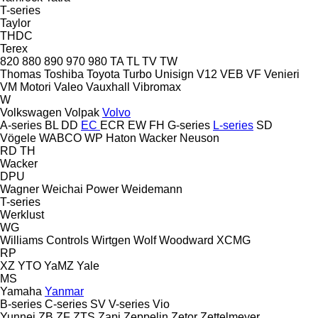
T-series
Taylor
THDC
Terex
820
880
890
970
980
TA
TL
TV
TW
Thomas
Toshiba
Toyota
Turbo
Unisign
V12
VEB
VF Venieri
VM Motori
Valeo
Vauxhall
Vibromax
W
Volkswagen
Volpak
Volvo
A-series
BL
DD
EC
ECR
EW
FH
G-series
L-series
SD
Vögele
WABCO
WP Haton
Wacker Neuson
RD
TH
Wacker
DPU
Wagner
Weichai Power
Weidemann
T-series
Werklust
WG
Williams Controls
Wirtgen
Wolf
Woodward
XCMG
RP
XZ
YTO
YaMZ
Yale
MS
Yamaha
Yanmar
B-series
C-series
SV
V-series
Vio
Yunnei
ZB
ZF
ZTS
Zapi
Zeppelin
Zetor
Zettelmeyer