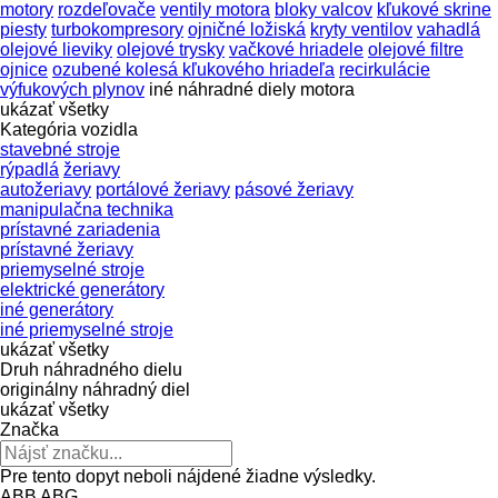
motory
rozdeľovače
ventily motora
bloky valcov
kľukové skrine
piesty
turbokompresory
ojničné ložiská
kryty ventilov
vahadlá
olejové lieviky
olejové trysky
vačkové hriadele
olejové filtre
ojnice
ozubené kolesá kľukového hriadeľa
recirkulácie
výfukových plynov
iné náhradné diely motora
ukázať všetky
Kategória vozidla
stavebné stroje
rýpadlá
žeriavy
autožeriavy
portálové žeriavy
pásové žeriavy
manipulačna technika
prístavné zariadenia
prístavné žeriavy
priemyselné stroje
elektrické generátory
iné generátory
iné priemyselné stroje
ukázať všetky
Druh náhradného dielu
originálny náhradný diel
ukázať všetky
Značka
Pre tento dopyt neboli nájdené žiadne výsledky.
ABB
ABG