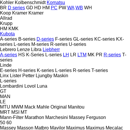
Kohler
Kolbenschmidt
Komatsu
BR
D series
GD
HD
HM
PC
PW
WA
WB
WH
Koop
Kramer
Kramer
Allrad
Krupp
HM
KMK
Kubota
A-series
B-series
D-series
F-series
GL-series
KC-series
KX-
series
L-series
M-series
R-series
U-series
Lebrero
Lenze
Libra
Liebherr
A-series
HS
K-Series
L-series
LH
LR
LTM
MK
PR
R-series
T-
series
Linde
E-series
H-series
K-series
L-series
R-series
T-series
Linx
Lister Petter
Ljungby Maskin
L-series
Lombardini
Lovol
Luna
GT
MAN
LE
MTU
MWM
Mack
Mahle Original
Manitou
MRT
MSI
MT
Mann-Filter
Marathon
Marchesini
Massey Ferguson
50
60
Massey
Masson
Matbro
Mavilor
Maximus
Maximus
Mecalac