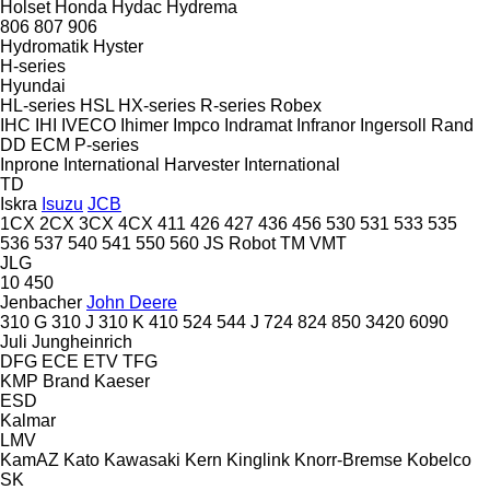
Holset
Honda
Hydac
Hydrema
806
807
906
Hydromatik
Hyster
H-series
Hyundai
HL-series
HSL
HX-series
R-series
Robex
IHC
IHI
IVECO
Ihimer
Impco
Indramat
Infranor
Ingersoll Rand
DD
ECM
P-series
Inprone
International Harvester
International
TD
Iskra
Isuzu
JCB
1CX
2CX
3CX
4CX
411
426
427
436
456
530
531
533
535
536
537
540
541
550
560
JS
Robot
TM
VMT
JLG
10
450
Jenbacher
John Deere
310 G
310 J
310 K
410
524
544 J
724
824
850
3420
6090
Juli
Jungheinrich
DFG
ECE
ETV
TFG
KMP Brand
Kaeser
ESD
Kalmar
LMV
KamAZ
Kato
Kawasaki
Kern
Kinglink
Knorr-Bremse
Kobelco
SK