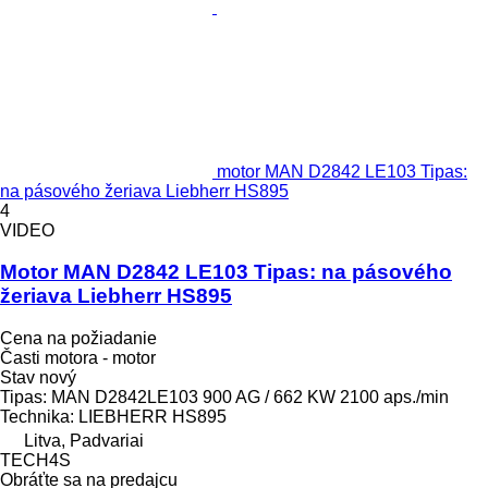
motor MAN D2842 LE103 Tipas:
na pásového žeriava Liebherr HS895
4
VIDEO
Motor MAN D2842 LE103 Tipas: na pásového
žeriava Liebherr HS895
Cena na požiadanie
Časti motora - motor
Stav
nový
Tipas: MAN D2842LE103 900 AG / 662 KW 2100 aps./min
Technika: LIEBHERR HS895
Litva, Padvariai
TECH4S
Obráťte sa na predajcu