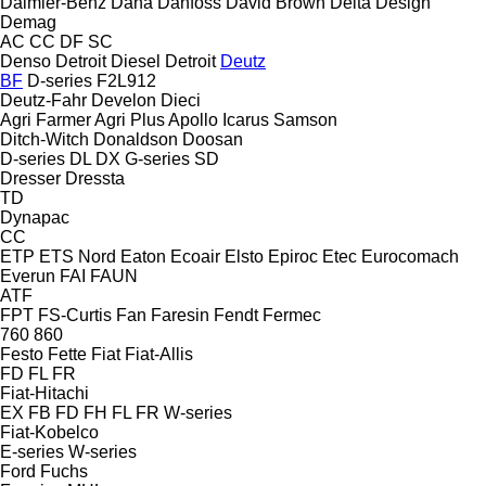
Daimler-Benz
Dana
Danfoss
David Brown
Delta Design
Demag
AC
CC
DF
SC
Denso
Detroit Diesel
Detroit
Deutz
BF
D-series
F2L912
Deutz-Fahr
Develon
Dieci
Agri Farmer
Agri Plus
Apollo
Icarus
Samson
Ditch-Witch
Donaldson
Doosan
D-series
DL
DX
G-series
SD
Dresser
Dressta
TD
Dynapac
CC
ETP
ETS Nord
Eaton
Ecoair
Elsto
Epiroc
Etec
Eurocomach
Everun
FAI
FAUN
ATF
FPT
FS-Curtis
Fan
Faresin
Fendt
Fermec
760
860
Festo
Fette
Fiat
Fiat-Allis
FD
FL
FR
Fiat-Hitachi
EX
FB
FD
FH
FL
FR
W-series
Fiat-Kobelco
E-series
W-series
Ford
Fuchs