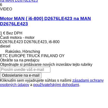
na MAN D2676LE423
6
VIDEO
Motor MAN ( i6-800) D2676LE423 na MAN
D2676LE423
1 €
Bez DPH
Časti motora - motor
D2676LE423 D2676LE423, i6-800
diesel
Rakúsko, Hörsching
ETC EUROPE TRUCK FINLAND OY
Obráťte sa na predajcu
Objednajte si pridávanie nových inzerátov tejto rubriky
Odosielanie na e-mail
Kliknutím sem vyjadrujete súhlas s našimi
zásadami ochrany
osobných údajov
a
používateľskými dohodami
.