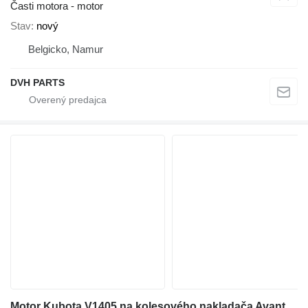
Časti motora - motor
Stav
nový
Belgicko, Namur
DVH PARTS
Motor Kubota V1405 na kolesového nakladača Avant R 35