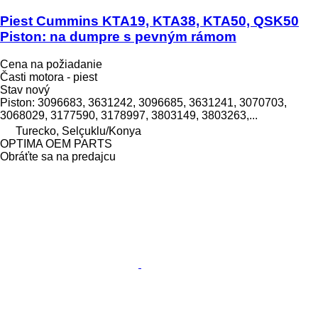
Piest Cummins KTA19, KTA38, KTA50, QSK50
Piston: na dumpre s pevným rámom
Cena na požiadanie
Časti motora - piest
Stav
nový
Piston: 3096683, 3631242, 3096685, 3631241, 3070703,
3068029, 3177590, 3178997, 3803149, 3803263,...
Turecko, Selçuklu/Konya
OPTIMA OEM PARTS
Obráťte sa na predajcu