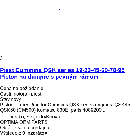
3
Piest Cummins QSK series 19-23-45-60-78-95
Piston na dumpre s pevným rámom
Cena na požiadanie
Časti motora - piest
Stav
nový
Piston - Liner Ring for Cummins QSK series engines. QSK45-
QSK60 (CM500) Komatsu 830E: parts 4089200...
Turecko, Selçuklu/Konya
OPTIMA OEM PARTS
Obráťte sa na predajcu
Výsledok:
9 inzerátov