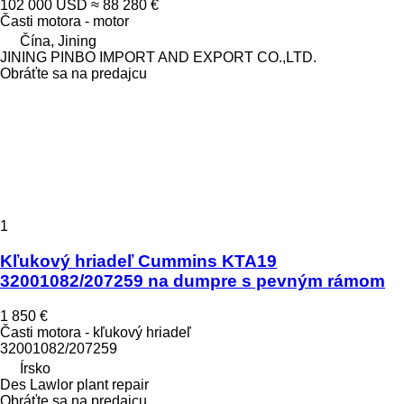
102 000 USD
≈ 88 280 €
Časti motora - motor
Čína, Jining
JINING PINBO IMPORT AND EXPORT CO.,LTD.
Obráťte sa na predajcu
1
Kľukový hriadeľ Cummins KTA19
32001082/207259 na dumpre s pevným rámom
1 850 €
Časti motora - kľukový hriadeľ
32001082/207259
Írsko
Des Lawlor plant repair
Obráťte sa na predajcu