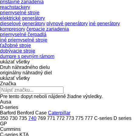
prístavné zariadenia
reachstackery
priemyselné stroje
elektrické generátory
dieselové generátory
plynové generátory
iné generátory
kompresory
čerpacie zariadenia
priemyselné čerpadlá
iné priemyselné stroje
ťažobné stroje
dobývacie stroje
dumpre s pevným rámom
ukázať všetky
Druh náhradného dielu
originálny náhradný diel
ukázať všetky
Značka
Pre tento dopyt neboli nájdené žiadne výsledky.
Ausa
D-series
Barford
Benford
Case
Caterpillar
350
730
735
740
769
771
772
773
775
777
C-series
D series
GP
Cummins
C-series
KTA