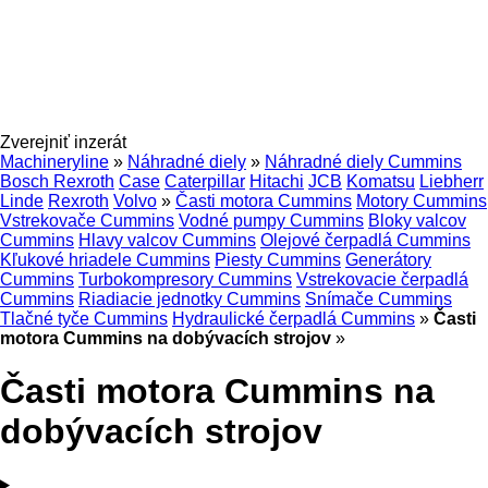
Zverejniť inzerát
Machineryline
»
Náhradné diely
»
Náhradné diely Cummins
Bosch Rexroth
Case
Caterpillar
Hitachi
JCB
Komatsu
Liebherr
Linde
Rexroth
Volvo
»
Časti motora Cummins
Motory Cummins
Vstrekovače Cummins
Vodné pumpy Cummins
Bloky valcov
Cummins
Hlavy valcov Cummins
Olejové čerpadlá Cummins
Kľukové hriadele Cummins
Piesty Cummins
Generátory
Cummins
Turbokompresory Cummins
Vstrekovacie čerpadlá
Cummins
Riadiacie jednotky Cummins
Snímače Cummins
Tlačné tyče Cummins
Hydraulické čerpadlá Cummins
»
Časti
motora Cummins na dobývacích strojov
»
Časti motora Cummins na
dobývacích strojov