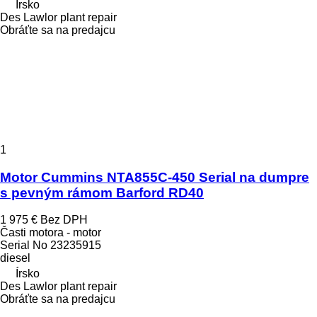
Írsko
Des Lawlor plant repair
Obráťte sa na predajcu
1
Motor Cummins NTA855C-450 Serial na dumpre
s pevným rámom Barford RD40
1 975 €
Bez DPH
Časti motora - motor
Serial No 23235915
diesel
Írsko
Des Lawlor plant repair
Obráťte sa na predajcu