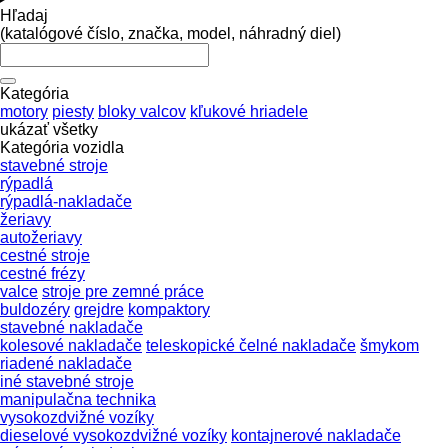
Hľadaj
(katalógové číslo, značka, model, náhradný diel)
Kategória
motory
piesty
bloky valcov
kľukové hriadele
ukázať všetky
Kategória vozidla
stavebné stroje
rýpadlá
rýpadlá-nakladače
žeriavy
autožeriavy
cestné stroje
cestné frézy
valce
stroje pre zemné práce
buldozéry
grejdre
kompaktory
stavebné nakladače
kolesové nakladače
teleskopické čelné nakladače
šmykom
riadené nakladače
iné stavebné stroje
manipulačna technika
vysokozdvižné vozíky
dieselové vysokozdvižné vozíky
kontajnerové nakladače