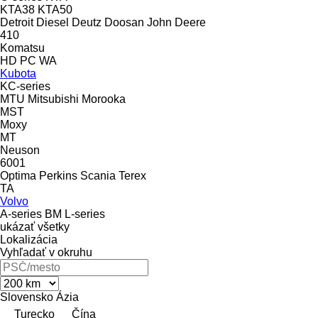
KTA38
KTA50
Detroit Diesel
Deutz
Doosan
John Deere
410
Komatsu
HD
PC
WA
Kubota
KC-series
MTU
Mitsubishi
Morooka
MST
Moxy
MT
Neuson
6001
Optima
Perkins
Scania
Terex
TA
Volvo
A-series
BM
L-series
ukázať všetky
Lokalizácia
Vyhľadať v okruhu
Slovensko
Ázia
Turecko
Čína