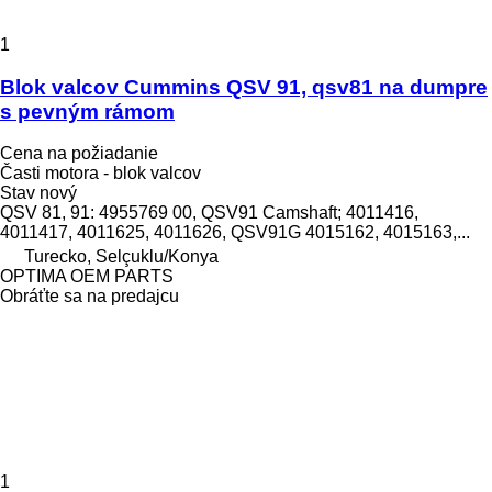
1
Blok valcov Cummins QSV 91, qsv81 na dumpre
s pevným rámom
Cena na požiadanie
Časti motora - blok valcov
Stav
nový
QSV 81, 91: 4955769 00, QSV91 Camshaft; 4011416,
4011417, 4011625, 4011626, QSV91G 4015162, 4015163,...
Turecko, Selçuklu/Konya
OPTIMA OEM PARTS
Obráťte sa na predajcu
1