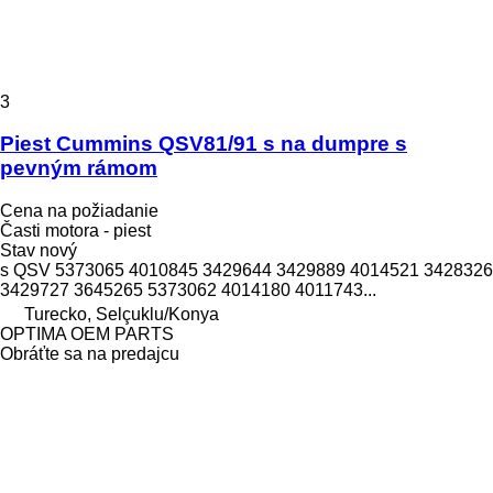
3
Piest Cummins QSV81/91 s na dumpre s
pevným rámom
Cena na požiadanie
Časti motora - piest
Stav
nový
s QSV 5373065 4010845 3429644 3429889 4014521 3428326
3429727 3645265 5373062 4014180 4011743...
Turecko, Selçuklu/Konya
OPTIMA OEM PARTS
Obráťte sa na predajcu