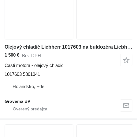
Olejový chladič Liebherr 1017603 na buldozéra Liebherr PR752 / RL52
1 500 €
Bez DPH
Časti motora - olejový chladič
1017603 5801941
Holandsko, Ede
Grovema BV