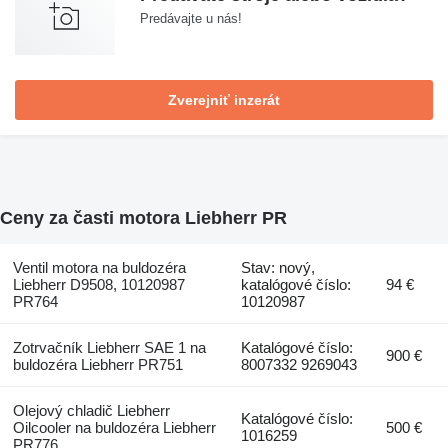
Predávajte u nás!
Zverejniť inzerát
Ceny za časti motora Liebherr PR
Ventil motora na buldozéra
Stav: nový,
Liebherr D9508, 10120987
katalógové číslo:
94 €
PR764
10120987
Zotrvačník Liebherr SAE 1 na
Katalógové číslo:
900 €
buldozéra Liebherr PR751
8007332 9269043
Olejový chladič Liebherr
Katalógové číslo:
Oilcooler na buldozéra Liebherr
500 €
1016259
PR776