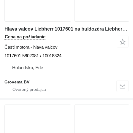
Hlava valcov Liebherr 1017601 na buldozéra Liebherr PR752 / RL52
Cena na požiadanie
Časti motora - hlava valcov
1017601 5802081 / 10018324
Holandsko, Ede
Grovema BV