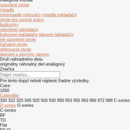
stavebné stroje
rýpadlá
minirýpadlá
ryhovače
rýpadlá-nakladače
stroje pre zemné práce
buldozéry
stavebné nakladače
kolesové nakladače
pásové nakladače
iné stavebné stroje
ťažobné stroje
dobývacie stroje
dumpre s pevným rámom
Druh náhradného dielu
originálny náhradný diel
analógový
Značka
Pre tento dopyt neboli nájdené žiadne výsledky.
Case
1650
Caterpillar
320
322
325
345
920
926
930
950
953
955
963
966
972
988
C-series
D series
G-series
C-series
BF
TD
Fiat
FD
FL