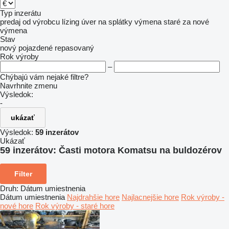
Typ inzerátu
predaj
od výrobcu
lízing
úver
na splátky
výmena staré za nové
výmena
Stav
nový
pojazdené
repasovaný
Rok výroby
–
Chýbajú vám nejaké filtre?
Navrhnite zmenu
Výsledok:
-
ukázať
Výsledok:
59 inzerátov
Ukázať
59 inzerátov:
Časti motora Komatsu na buldozérov
Filter
Druh
:
Dátum umiestnenia
Dátum umiestnenia
Najdrahšie hore
Najlacnejšie hore
Rok výroby -
nové hore
Rok výroby - staré hore