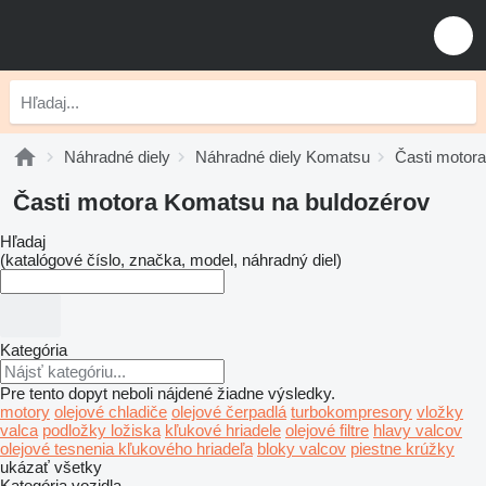
Náhradné diely
Náhradné diely Komatsu
Časti motor
Časti motora Komatsu na buldozérov
Hľadaj
(katalógové číslo, značka, model, náhradný diel)
Kategória
Pre tento dopyt neboli nájdené žiadne výsledky.
motory
olejové chladiče
olejové čerpadlá
turbokompresory
vložky
valca
podložky ložiska
kľukové hriadele
olejové filtre
hlavy valcov
olejové tesnenia kľukového hriadeľa
bloky valcov
piestne krúžky
ukázať všetky
Kategória vozidla