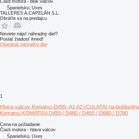
Časti motora - blok valcov
Španielsko, Uxes
TALLERES A.CAPELÁN S.L.
Obráťte sa na predajcu
Neviete nájsť náhradný diel?
Poslať žiadosť ihneď!
Objednať náhradný diel
1
Hlava valcov Komatsu D455- A1 A2 (CULATA) na buldozéra
Komatsu KOMATSU D455 / D460 / D465 / D680 / D780
Cena na požiadanie
Časti motora - hlava valcov
Španielsko, Uxes