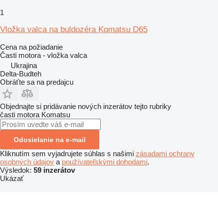
1
Vložka valca na buldozéra Komatsu D65
Cena na požiadanie
Časti motora - vložka valca
Ukrajina
Delta-Budteh
Obráťte sa na predajcu
Objednajte si pridávanie nových inzerátov tejto rubriky
časti motora
Komatsu
Odosielanie na e-mail
Kliknutím sem vyjadrujete súhlas s našimi
zásadami ochrany
osobných údajov
a
používateľskými dohodami
.
Výsledok:
59 inzerátov
Ukázať