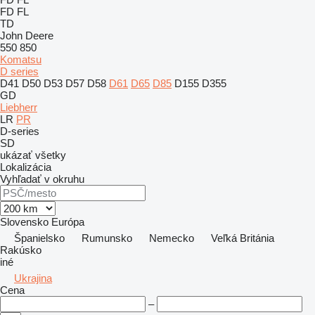
FD
FL
TD
John Deere
550
850
Komatsu
D series
D41
D50
D53
D57
D58
D61
D65
D85
D155
D355
GD
Liebherr
LR
PR
D-series
SD
ukázať všetky
Lokalizácia
Vyhľadať v okruhu
Slovensko
Európa
Španielsko
Rumunsko
Nemecko
Veľká Británia
Rakúsko
iné
Ukrajina
Cena
–