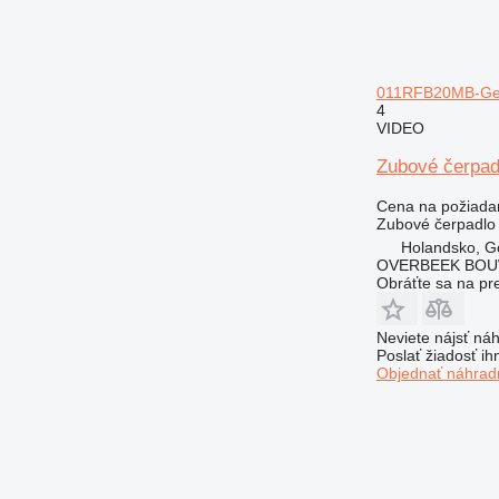
011RFB20MB-Gea
4
VIDEO
Zubové čerpa
Cena na požiada
Zubové čerpadlo
Holandsko, G
OVERBEEK BOU
Obráťte sa na pr
Neviete nájsť náh
Poslať žiadosť ih
Objednať náhradn