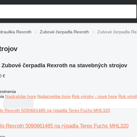
draulika Rexroth
Zubové čerpadla Rexroth
Zubové čerpadla Rex
trojov
:
Zubové čerpadla Rexroth na stavebných strojov
0 €
estnenia
ia
Najdrahšie hore
Najlacnejšie hore
Rok výroby - nové hore
Rok výrob
lo Rexroth 5090661485 na rýpadla Terex Fuchs MHL320
nie