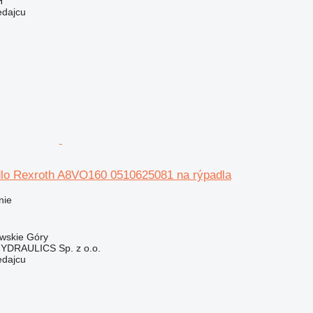
H
edajcu
lo Rexroth A8VO160 0510625081 na rýpadla
nie
owskie Góry
DRAULICS Sp. z o.o.
edajcu