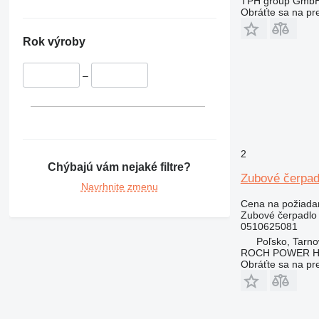
TPH group Gmb
Obráťte sa na pr
Rok výroby
–
2
Chýbajú vám nejaké filtre?
Zubové čerpad
Navrhnite zmenu
Cena na požiada
Zubové čerpadlo
0510625081
Poľsko, Tarn
ROCH POWER HY
Obráťte sa na pr