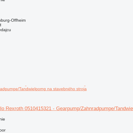
burg-Offheim
H
edajcu
dpumpe/Tandwielpomp na stavebného stroja
lo Rexroth 0510415321 - Gearpump/Zahnradpumpe/Tandwiel
nie
oor