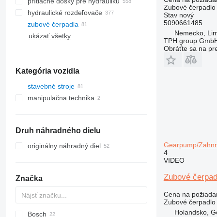
prítlačné dosky pre hydrauliku
Zubové čerpadlo
hydraulické rozdeľovače
Stav
nový
5090661485
zubové čerpadla
Nemecko, Lim
ukázať všetky
TPH group Gmb
Obráťte sa na pr
Kategória vozidla
stavebné stroje
manipulačna technika
rýpadlá
žeriavy
vysokozdvižné vozíky
cestné stroje
autožeriavy
elektrické vysokozdvižné vozíky
Druh náhradného dielu
stavebné nakladače
finišery
iné stavebné stroje
kolesové nakladače
Gearpump/Zahnra
originálny náhradný diel
4
VIDEO
Zubové čerpad
Značka
Cena na požiada
Zubové čerpadlo
Holandsko, G
Bosch
AS
1604
D-series