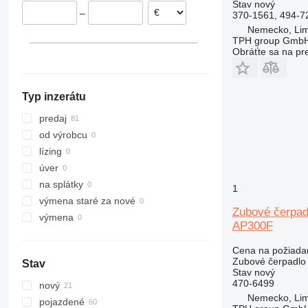
Taliansko
Stav
nový
–
370-1561, 494-7
Nemecko, Lim
TPH group Gmb
Obráťte sa na pr
Typ inzerátu
predaj
od výrobcu
lízing
úver
na splátky
1
výmena staré za nové
Zubové čerpad
výmena
AP300F
Cena na požiada
Zubové čerpadlo
Stav
Stav
nový
470-6499
nový
Nemecko, Lim
pojazdené