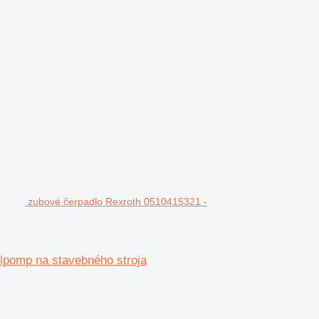
zubové čerpadlo Rexroth 0510415321 -
pomp na stavebného stroja