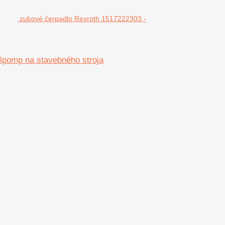
zubové čerpadlo Rexroth 1517222303 -
pomp na stavebného stroja