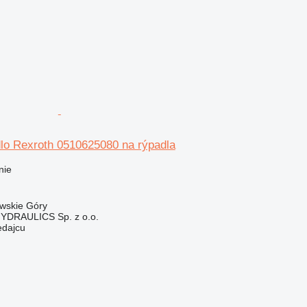
lo Rexroth 0510625080 na rýpadla
nie
owskie Góry
DRAULICS Sp. z o.o.
edajcu