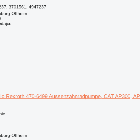
237, 3701561, 4947237
burg-Offheim
H
edajcu
lo Rexroth 470-6499 Aussenzahnradpumpe, CAT AP300, AP30
nie
burg-Offheim