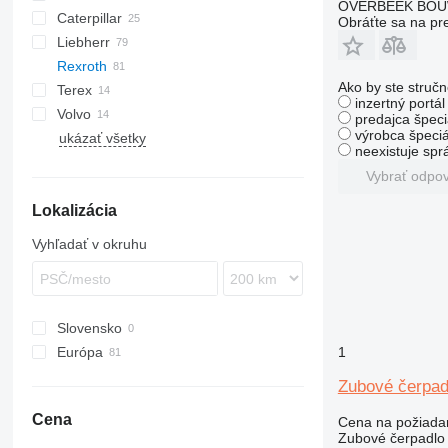
OVERBEEK BOU
Caterpillar
AZ
445
Obráťte sa na pr
Liebherr
450
907
ATF
AT
EX
HL-series
406
GD
KMK
Rexroth
CX
988
ZW
427
PC
A-series
12
LB
L-series
Ako by ste stručn
Terex
D series
ZX
WA
L-series
W-series
RH
HML
inzertný portá
Volvo
LH
SKL
A-series
predajca špeci
výrobca špeciá
ukázať všetky
LTM
AC
EC
6503
WG
V-series
neexistuje sp
MK
TL
EW
Vybrať odpo
PR
TW
L-series
Lokalizácia
R-series
Vyhľadať v okruhu
Slovensko
1
Európa
Holandsko
Zubové čerpad
Nemecko
Cena
Cena na požiada
Poľsko
Zubové čerpadlo