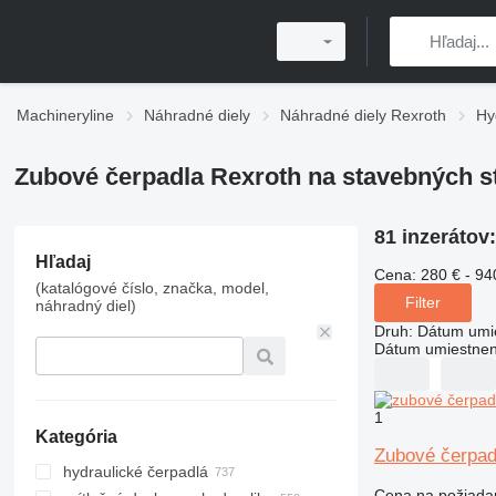
Machineryline
Náhradné diely
Náhradné diely Rexroth
Hy
Zubové čerpadla Rexroth na stavebných s
81 inzerátov
Hľadaj
Cena:
280 € - 94
(katalógové číslo, značka, model,
Filter
náhradný diel)
Druh
:
Dátum umi
Dátum umiestnen
1
Kategória
Zubové čerpad
hydraulické čerpadlá
Cena na požiada