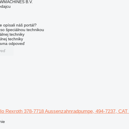
WMACHINES B.V.
edajcu
e opísali náš portál?
l so špeciálnou technikou
álnej techniky
lnej techniky
rávna odpoveď
veď
lo Rexroth 378-7718 Aussenzahnradpumpe, 494-7237, CAT 6
nie