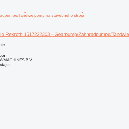
dpumpe/Tandwielpomp na stavebného stroja
lo Rexroth 1517222303 - Gearpump/Zahnradpumpe/Tandwiel
nie
oor
WMACHINES B.V.
edajcu