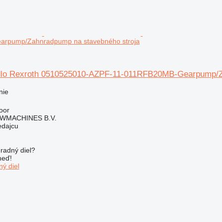
rpump/Zahnradpump na stavebného stroja
dlo Rexroth 0510525010-AZPF-11-011RFB20MB-Gearpump/Za
nie
oor
WMACHINES B.V.
edajcu
radný diel?
neď!
ý diel