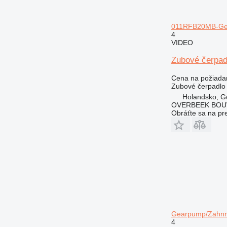
011RFB20MB-Gea
4
VIDEO
Zubové čerpa
Cena na požiada
Zubové čerpadlo
Holandsko, G
OVERBEEK BOU
Obráťte sa na pr
Gearpump/Zahnra
4