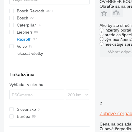
OVERBEEK BOU
Obráťte sa na pr
Bosch Rexroth
AS
1604
D-series
Bosch
AZ
Caterpillar
445
Ako by ste stručn
inzertný portá
Liebherr
450
907
ATF
AT
EX
HL-series
406
GD
KMK
predajca špeci
Rexroth
CX
988
ZW
427
PC
A-series
E-series
MRT
12
LB
L-series
Chieftain
výrobca špeciá
neexistuje sp
Volvo
D series
ZX
525
WA
L-series
H-series
MT
W-series
RH
HML
A-series
Vybrať odpo
ukázať všetky
LH
R-series
SKL
AC
A-series
6503
WG
V-series
LTM
W-series
TL
EC
MK
TW
EW
Lokalizácia
PR
L-series
R-series
Vyhľadať v okruhu
2
Slovensko
Zubové čerpa
Európa
Holandsko
Cena na požiada
Zubové čerpadlo
Nemecko