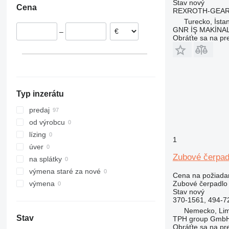
Stav
nový
Cena
Poľsko
REXROTH-GEAR
Turecko, İsta
Taliansko
GNR İŞ MAKİNA
–
Obráťte sa na pr
Typ inzerátu
predaj
od výrobcu
lízing
1
úver
Zubové čerpad
na splátky
výmena staré za nové
Cena na požiada
Zubové čerpadlo
výmena
Stav
nový
370-1561, 494-7
Nemecko, Lim
Stav
TPH group Gmb
Obráťte sa na pr