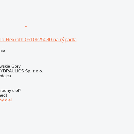
lo Rexroth 0510625080 na rýpadla
nie
owskie Góry
DRAULICS Sp. z o.o.
edajcu
radný diel?
neď!
ý diel