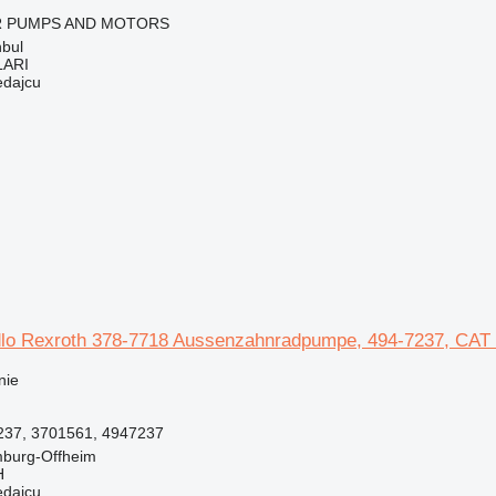
 PUMPS AND MOTORS
nbul
LARI
edajcu
lo Rexroth 378-7718 Aussenzahnradpumpe, 494-7237, CAT 6
nie
237, 3701561, 4947237
burg-Offheim
H
edajcu