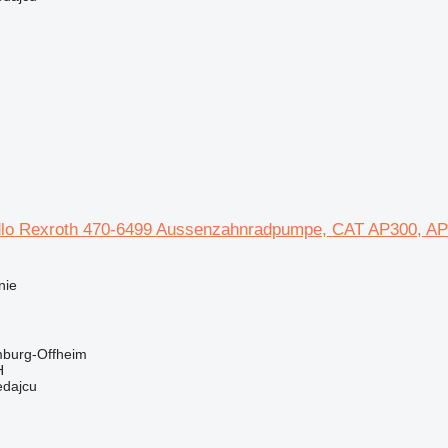
lo Rexroth 470-6499 Aussenzahnradpumpe, CAT AP300, AP30
nie
burg-Offheim
H
edajcu