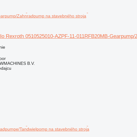
rpump/Zahnradpump na stavebného stroja
dlo Rexroth 0510525010-AZPF-11-011RFB20MB-Gearpump/Za
nie
oor
WMACHINES B.V.
edajcu
dpumpe/Tandwielpomp na stavebného stroja