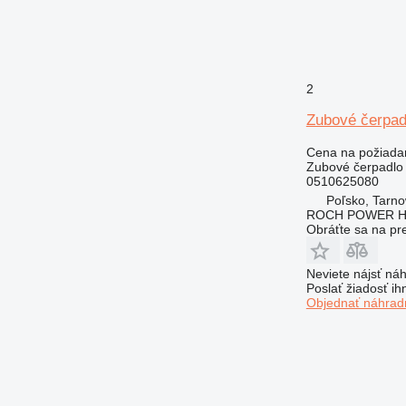
2
Zubové čerpad
Cena na požiada
Zubové čerpadlo
0510625080
Poľsko, Tarn
ROCH POWER HY
Obráťte sa na pr
Neviete nájsť náh
Poslať žiadosť ih
Objednať náhradn