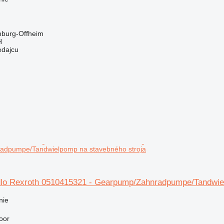
burg-Offheim
H
edajcu
dpumpe/Tandwielpomp na stavebného stroja
lo Rexroth 0510415321 - Gearpump/Zahnradpumpe/Tandwiel
nie
oor