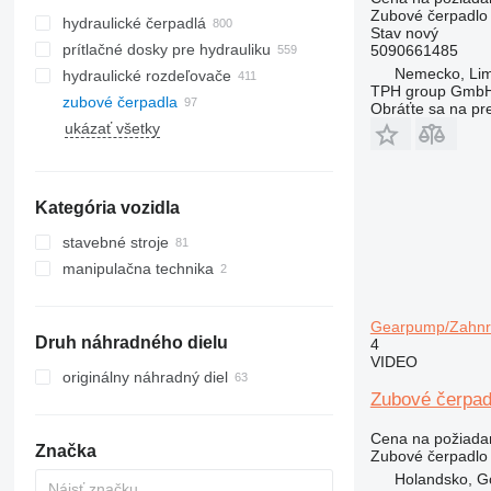
Zubové čerpadlo
hydraulické čerpadlá
Stav
nový
prítlačné dosky pre hydrauliku
5090661485
Nemecko, Lim
hydraulické rozdeľovače
TPH group Gmb
zubové čerpadla
Obráťte sa na pr
ukázať všetky
Kategória vozidla
stavebné stroje
manipulačna technika
rýpadlá
žeriavy
vysokozdvižné vozíky
cestné stroje
autožeriavy
elektrické vysokozdvižné vozíky
Gearpump/Zahnra
Druh náhradného dielu
4
stavebné nakladače
finišery
VIDEO
iné stavebné stroje
kolesové nakladače
originálny náhradný diel
Zubové čerpad
Cena na požiada
Značka
Zubové čerpadlo
Holandsko, G