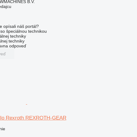
WMACHINES B.V.
edajcu
e opísali náš portál?
l so špeciálnou technikou
álnej techniky
lnej techniky
rávna odpoveď
veď
dlo Rexroth REXROTH-GEAR
nie