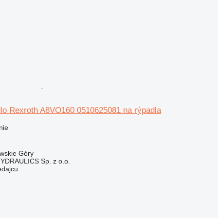
lo Rexroth A8VO160 0510625081 na rýpadla
nie
owskie Góry
DRAULICS Sp. z o.o.
edajcu