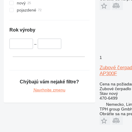
nový
pojazdené
Rok výroby
–
1
Zubové čerpad
AP300F
Chýbajú vám nejaké filtre?
Cena na požiada
Zubové čerpadlo
Navrhnite zmenu
Stav
nový
470-6499
Nemecko, Lim
TPH group Gmb
Obráťte sa na pr