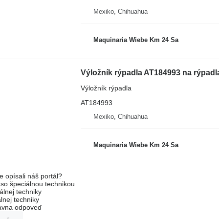
Mexiko, Chihuahua
Maquinaria Wiebe Km 24 Sa
Výložník rýpadla AT184993 na rýpad
Výložník rýpadla
AT184993
Mexiko, Chihuahua
Maquinaria Wiebe Km 24 Sa
e opísali náš portál?
l so špeciálnou technikou
álnej techniky
lnej techniky
rávna odpoveď