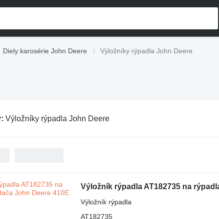
Diely karosérie John Deere
Výložníky rýpadla John Deere
v:
Výložníky rýpadla John Deere
Výložník rýpadla AT182735 na rýpad
Výložník rýpadla
AT182735