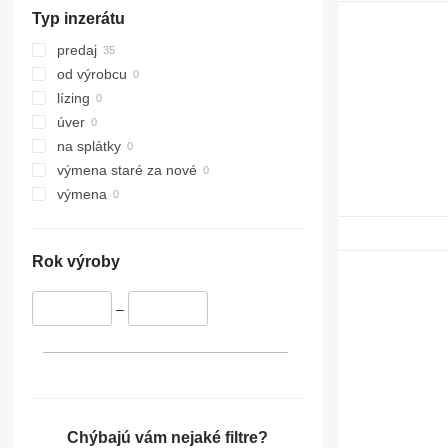
416
Typ inzerátu
420
428
predaj
432
od výrobcu
525
lízing
F-series
úver
GP
na splátky
M-series
výmena staré za nové
MH
výmena
Rok výroby
–
Chýbajú vám nejaké filtre?