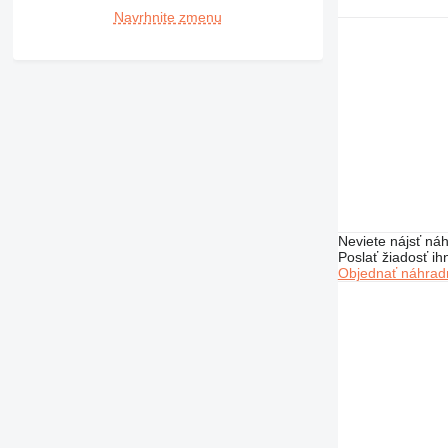
Navrhnite zmenu
Neviete nájsť náh
Poslať žiadosť ih
Objednať náhradn