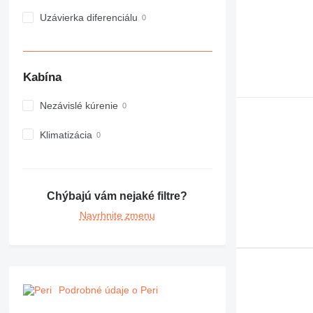
982
Uzávierka diferenciálu
988
990
992
Kabína
AP
C-series
Nezávislé kúrenie
CB
CS
Klimatizácia
D series
E-series
F-series
Chýbajú vám nejaké filtre?
GC
IT
Navrhnite zmenu
M-series
MH
NR
PM
Podrobné údaje o Peri
RM