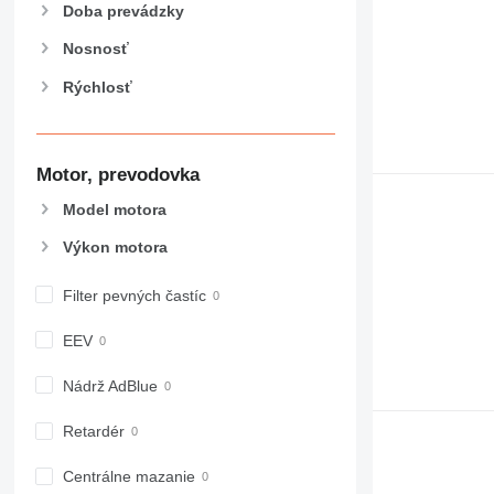
907
Doba prevádzky
908
Nosnosť
910
Rýchlosť
914
918
924
926
Motor, prevodovka
928
Model motora
930
Výkon motora
938
950
Filter pevných častíc
953
955
EEV
962
963
Nádrž AdBlue
966
Retardér
972
973
Centrálne mazanie
980