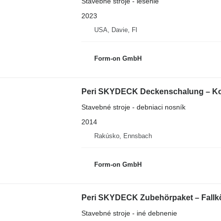
Stavebné stroje - lešenie
2023
USA, Davie, Fl
Form-on GmbH
Peri SKYDECK Deckenschalung – Kom
Stavebné stroje - debniaci nosník
2014
Rakúsko, Ennsbach
Form-on GmbH
Peri SKYDECK Zubehörpaket – Fallkö
Stavebné stroje - iné debnenie