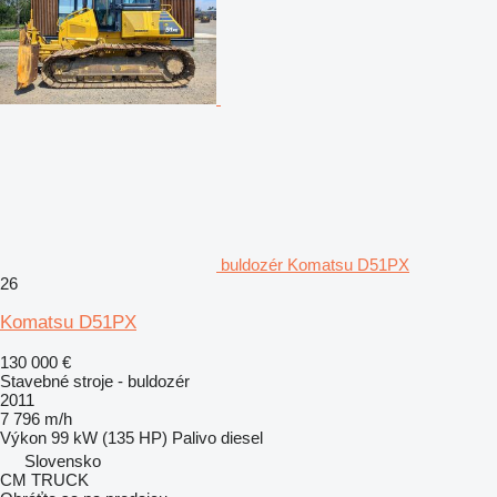
buldozér Komatsu D51PX
26
Komatsu D51PX
130 000 €
Stavebné stroje - buldozér
2011
7 796 m/h
Výkon
99 kW (135 HP)
Palivo
diesel
Slovensko
CM TRUCK