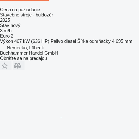
Cena na požiadanie
Stavebné stroje - buldozér
2025
Stav
nový
3 m/h
Euro 2
Výkon
467 kW (636 HP)
Palivo
diesel
Šírka odhŕňačky
4 695 mm
Nemecko, Lübeck
Buchhammer Handel GmbH
Obráťte sa na predajcu