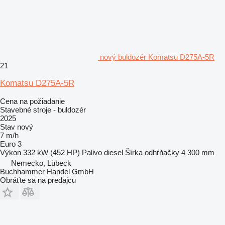
nový buldozér Komatsu D275A-5R
21
Komatsu D275A-5R
Cena na požiadanie
Stavebné stroje - buldozér
2025
Stav
nový
7 m/h
Euro 3
Výkon
332 kW (452 HP)
Palivo
diesel
Šírka odhŕňačky
4 300 mm
Nemecko, Lübeck
Buchhammer Handel GmbH
Obráťte sa na predajcu