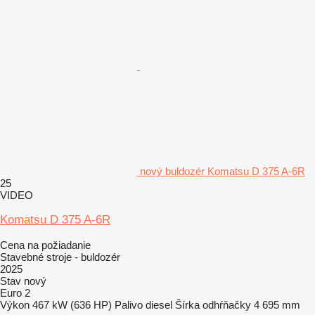
nový buldozér Komatsu D 375 A-6R
25
VIDEO
Komatsu D 375 A-6R
Cena na požiadanie
Stavebné stroje - buldozér
2025
Stav
nový
Euro 2
Výkon
467 kW (636 HP)
Palivo
diesel
Šírka odhŕňačky
4 695 mm