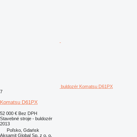
buldozér Komatsu D61PX
7
Komatsu D61PX
52 000 €
Bez DPH
Stavebné stroje - buldozér
2013
Poľsko, Gdańsk
Aksamit Global Sp. z o. o.