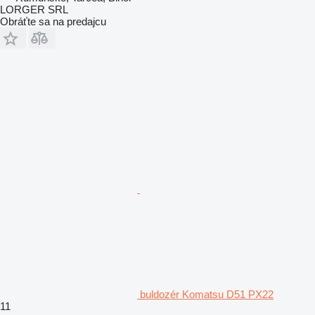
LORGER SRL
Obráťte sa na predajcu
buldozér Komatsu D51 PX22
11