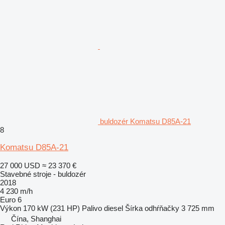
buldozér Komatsu D85A-21
8
Komatsu D85A-21
27 000 USD
≈ 23 370 €
Stavebné stroje - buldozér
2018
4 230 m/h
Euro 6
Výkon
170 kW (231 HP)
Palivo
diesel
Šírka odhŕňačky
3 725 mm
Čína, Shanghai