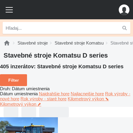
Stavebné stroje
Stavebné stroje Komatsu
Stavebné s
Stavebné stroje Komatsu D series
405 inzerátov:
Stavebné stroje Komatsu D series
Filter
Druh
:
Dátum umiestnenia
Dátum umiestnenia
Najdrahšie hore
Najlacnejšie hore
Rok výroby -
nové hore
Rok výroby - staré hore
Kilometrový výkon ⬊
Kilometrový výkon ⬈