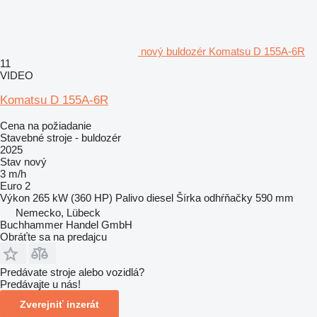
nový buldozér Komatsu D 155A-6R
11
VIDEO
Komatsu D 155A-6R
Cena na požiadanie
Stavebné stroje - buldozér
2025
Stav
nový
3 m/h
Euro 2
Výkon
265 kW (360 HP)
Palivo
diesel
Šírka odhŕňačky
590 mm
Nemecko, Lübeck
Buchhammer Handel GmbH
Obráťte sa na predajcu
Predávate stroje alebo vozidlá?
Predávajte u nás!
Zverejniť inzerát