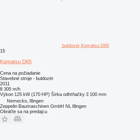
buldozér Komatsu D65
15
Komatsu D65
Cena na požiadanie
Stavebné stroje - buldozér
2011
8 305 m/h
Výkon
125 kW (170 HP)
Šírka odhŕňačky
3 100 mm
Nemecko, Illingen
Zeppelin Baumaschinen GmbH NL Illingen
Obráťte sa na predajcu