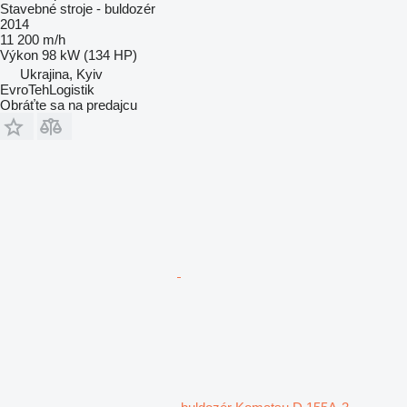
Stavebné stroje - buldozér
2014
11 200 m/h
Výkon
98 kW (134 HP)
Ukrajina, Kyiv
EvroTehLogistik
Obráťte sa na predajcu