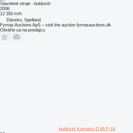
Stavebné stroje - buldozér
2006
12 350 m/h
Dánsko, Sjælland
Fymas Auctions ApS – visit the auction fymasauctions.dk
Obráťte sa na predajcu
buldozér Komatsu D 85 P-18