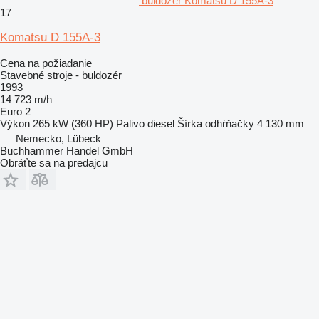
buldozér Komatsu D 155A-3
17
Komatsu D 155A-3
Cena na požiadanie
Stavebné stroje - buldozér
1993
14 723 m/h
Euro 2
Výkon
265 kW (360 HP)
Palivo
diesel
Šírka odhŕňačky
4 130 mm
Nemecko, Lübeck
Buchhammer Handel GmbH
Obráťte sa na predajcu