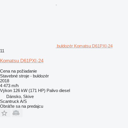
buldozér Komatsu D61PXI-24
11
Komatsu D61PXI-24
Cena na požiadanie
Stavebné stroje - buldozér
2018
4 473 m/h
Výkon
126 kW (171 HP)
Palivo
diesel
Dánsko, Skive
Scantruck A/S
Obráťte sa na predajcu