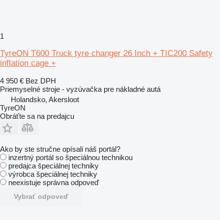
1
TyreON T600 Truck tyre changer 26 Inch + TIC200 Safety
inflation cage +
4 950 €
Bez DPH
Priemyselné stroje - vyzúvačka pre nákladné autá
Holandsko, Akersloot
TyreON
Obráťte sa na predajcu
Ako by ste stručne opísali náš portál?
inzertný portál so špeciálnou technikou
predajca špeciálnej techniky
výrobca špeciálnej techniky
neexistuje správna odpoveď
Vybrať odpoveď