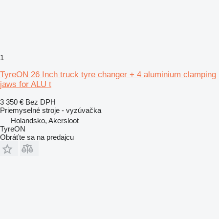
1
TyreON 26 Inch truck tyre changer + 4 aluminium clamping
jaws for ALU t
3 350 €
Bez DPH
Priemyselné stroje - vyzúvačka
Holandsko, Akersloot
TyreON
Obráťte sa na predajcu