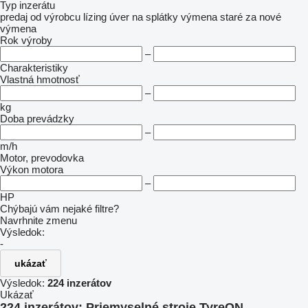
Typ inzerátu
predaj
od výrobcu
lízing
úver
na splátky
výmena staré za nové
výmena
Rok výroby
–
Charakteristiky
Vlastná hmotnosť
–
kg
Doba prevádzky
–
m/h
Motor, prevodovka
Výkon motora
–
HP
Chýbajú vám nejaké filtre?
Navrhnite zmenu
Výsledok:
-
ukázať
Výsledok:
224 inzerátov
Ukázať
224 inzerátov:
Priemyselné stroje TyreON