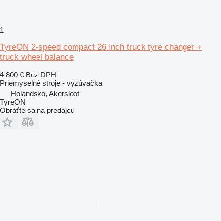
1
TyreON 2-speed compact 26 Inch truck tyre changer +
truck wheel balance
4 800 €
Bez DPH
Priemyselné stroje - vyzúvačka
Holandsko, Akersloot
TyreON
Obráťte sa na predajcu