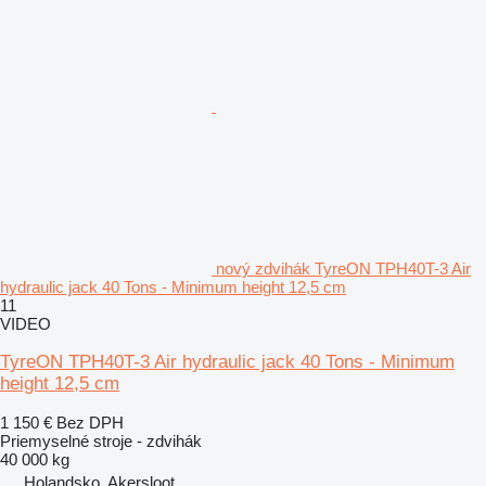
nový zdvihák TyreON TPH40T-3 Air
hydraulic jack 40 Tons - Minimum height 12,5 cm
11
VIDEO
TyreON TPH40T-3 Air hydraulic jack 40 Tons - Minimum
height 12,5 cm
1 150 €
Bez DPH
Priemyselné stroje - zdvihák
40 000 kg
Holandsko, Akersloot