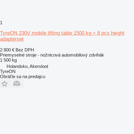
1
TyreON 230V mobile lifting table 1500 kg + 8 pcs height
adapterset
2 800 €
Bez DPH
Priemyselné stroje - nožnicová automobilový zdvihák
1 500 kg
Holandsko, Akersloot
TyreON
Obráťte sa na predajcu