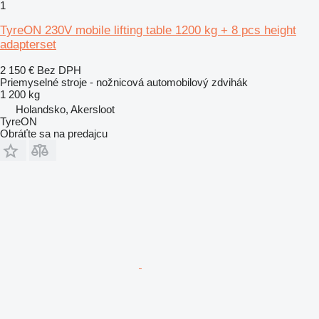
1
TyreON 230V mobile lifting table 1200 kg + 8 pcs height
adapterset
2 150 €
Bez DPH
Priemyselné stroje - nožnicová automobilový zdvihák
1 200 kg
Holandsko, Akersloot
TyreON
Obráťte sa na predajcu