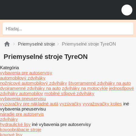
Priemyselné stroje
Priemyselné stroje TyreON
Priemyselné stroje TyreON
Kategória
vybavenia pre autoservisy
automobilový zdviháky
nožnicové automobilový zdviháky
štvorramenné zdviháky na auto
dvojramenné zdviháky na auto
zdviháky na motocykle
jednostĺpové
zdviháky automobilov
mobilné stĺpové zdviháky
vybavenia pneuservisu
vyzúvačky pre nákladné autá
vyzúvačky
vyvažovačky kolies
iné
vybavenia pneuservisu
náradie pre autoservis
zdviháky
hydraulické lisy
iné vybavenia pre autoservisy
kovoobrábacie stroje
kovové lisy