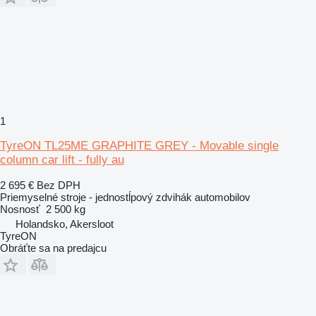
1
TyreON TL25ME GRAPHITE GREY - Movable single
column car lift - fully au
2 695 €
Bez DPH
Priemyselné stroje - jednostĺpový zdvihák automobilov
Nosnosť
2 500 kg
Holandsko, Akersloot
TyreON
Obráťte sa na predajcu