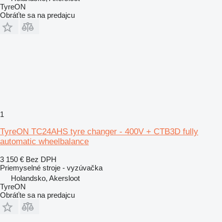
TyreON
Obráťte sa na predajcu
1
TyreON TC24AHS tyre changer - 400V + CTB3D fully
automatic wheelbalance
3 150 €
Bez DPH
Priemyselné stroje - vyzúvačka
Holandsko, Akersloot
TyreON
Obráťte sa na predajcu