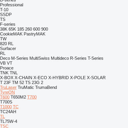
Professional
T-10
SSDP
TS
F-series
38K
65K
185
260
600
900
CookieMAK
PastryMAK
TW
820
RL
Surfacer
RL
Deco
M-Series
MultiSwiss
Multideco
R-Series
T-Series
VB
VT
Proace
TNK
TNL
X-BOX
X-CHAIN
X-ECO
X-HYBRID
X-POLE
X-SOLAR
T 23F
TM 52
TS 23G 2
TruLaser
TruMatic
TrumaBend
TyreON
T600
T650M2
T700
T700S
T1000
TC
TC24AH
TL
TL75W-4
TSC