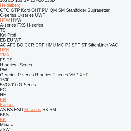
103 LO
103 SP
107-20
136D
Heidelberg
GTO
GTP
Kord
OHT
PM
QM
SM
Stahlfolder
Suprasetter
C-series
U-series
UWF
HFW
HYW
A-series
FXS
H-series
TS
Kal
Profi
EB
EU
WT
AC
AFC
BQ
CCR
CRF
HMU
MC
PJ
SPF
ST
StitchLiner
VAC
HKN
VMX
FS
TS
H-series
i-Series
PW
G-series
P-series
R-series
T-series
VHP
XHP
1600
550
8010
G-Series
FC
HF
KR
Kaeser
AS
BS
ESD
M-series
SK
SM
KKS
KK
Minarc
ZSW