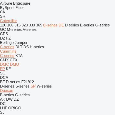
Airpure
Britecpure
BySprint Fiber
CK
SR
Caterpillar
120
160
315
320
330
365
C-series
DE
D series
E-series
G-series
GC
M-series
V-series
CPS
DZ
FZ
Berlingo
Jumper
C-series
DLT
DS
H-series
Cummins
C-series
KTA
CMX
CTX
DMC
DMU
FP
KF
SC
DCA
BF
D-series
F2L912
D-series
S-series
SP
W-series
Doosan
B-series
G-series
AK
DW
DZ
DC
LHF
ORIGO
SJ