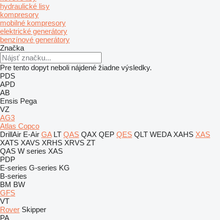
hydraulické lisy
kompresory
mobilné kompresory
elektrické generátory
benzínové generátory
Značka
Pre tento dopyt neboli nájdené žiadne výsledky.
PDS
APD
AB
Ensis
Pega
VZ
AG3
Atlas Copco
DrillAir
E-Air
GA
LT
QAS
QAX
QEP
QES
QLT
WEDA
XAHS
XAS
XATS
XAVS
XRHS
XRVS
ZT
QAS
W series
XAS
PDP
E-series
G-series
KG
B-series
BM
BW
GFS
VT
Rover
Skipper
PA