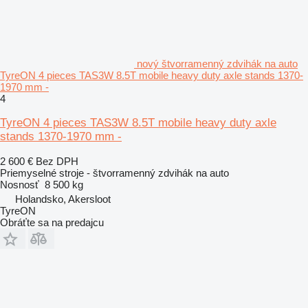
nový štvorramenný zdvihák na auto
TyreON 4 pieces TAS3W 8.5T mobile heavy duty axle stands 1370-
1970 mm -
4
TyreON 4 pieces TAS3W 8.5T mobile heavy duty axle
stands 1370-1970 mm -
2 600 €
Bez DPH
Priemyselné stroje - štvorramenný zdvihák na auto
Nosnosť
8 500 kg
Holandsko, Akersloot
TyreON
Obráťte sa na predajcu