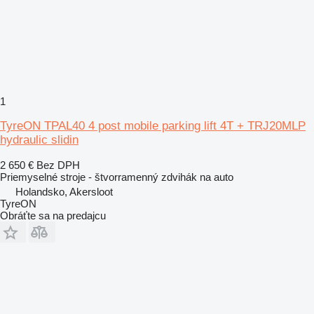
1
TyreON TPAL40 4 post mobile parking lift 4T + TRJ20MLP
hydraulic slidin
2 650 €
Bez DPH
Priemyselné stroje - štvorramenný zdvihák na auto
Holandsko, Akersloot
TyreON
Obráťte sa na predajcu