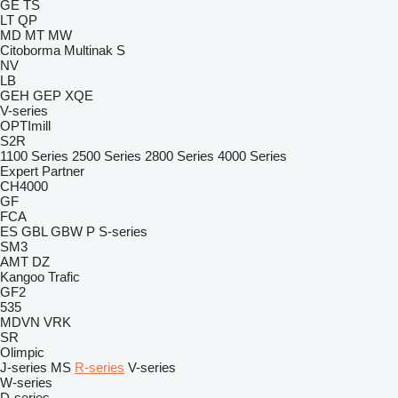
GE
TS
LT
QP
MD
MT
MW
Citoborma
Multinak S
NV
LB
GEH
GEP
XQE
V-series
OPTImill
S2R
1100 Series
2500 Series
2800 Series
4000 Series
Expert
Partner
CH4000
GF
FCA
ES
GBL
GBW
P
S-series
SM3
AMT
DZ
Kangoo
Trafic
GF2
535
MDVN
VRK
SR
Olimpic
J-series
MS
R-series
V-series
W-series
D-series