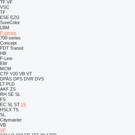
TF
VF
VSC
TF
ESE
EZG
SureColor
LBM
P-series
700-series
Concept
FDT
Transit
HB
F-Line
EM
MCM
CTF
V20
VB
VT
DPAS
DPS
DVR
DVS
LT
PLD
AKF
ZS
RH
SE
SL
FS
EC
SL
ST
VF
HSLX
TS
SL
Citymaster
VB
VF