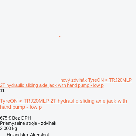
nový zdvihák TyreON > TRJ20MLP
2T hydraulic sliding axle jack with hand pump - low p
11
TyreON > TRJ20MLP 2T hydraulic sliding axle jack with
hand pump - low p
675 €
Bez DPH
Priemyselné stroje - zdvihák
2 000 kg
Holandsko, Akersloot