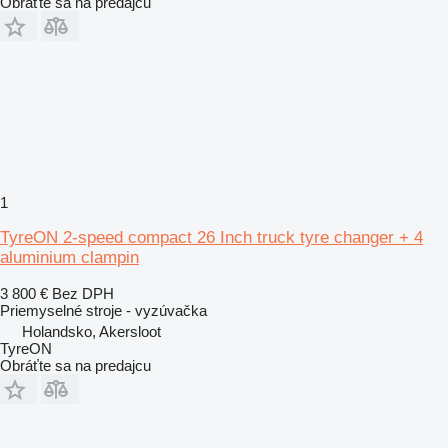
Obráťte sa na predajcu
1
TyreON 2-speed compact 26 Inch truck tyre changer + 4
aluminium clampin
3 800 €
Bez DPH
Priemyselné stroje - vyzúvačka
Holandsko, Akersloot
TyreON
Obráťte sa na predajcu