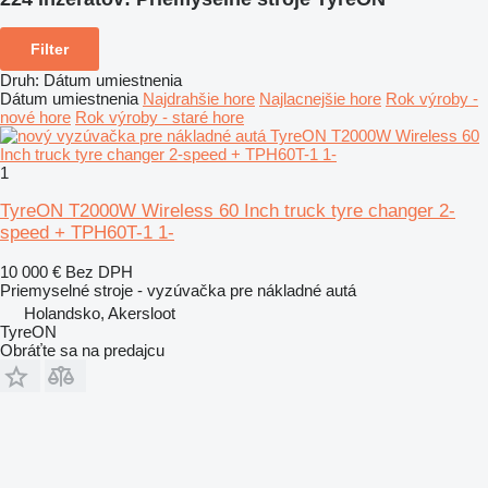
Filter
Druh
:
Dátum umiestnenia
Dátum umiestnenia
Najdrahšie hore
Najlacnejšie hore
Rok výroby -
nové hore
Rok výroby - staré hore
1
TyreON T2000W Wireless 60 Inch truck tyre changer 2-
speed + TPH60T-1 1-
10 000 €
Bez DPH
Priemyselné stroje - vyzúvačka pre nákladné autá
Holandsko, Akersloot
TyreON
Obráťte sa na predajcu