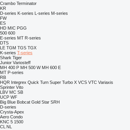
Crambo
Terminator
KR
D-series
K-series
L-series
M-series
FW
ES
HD
MIC
PGG
500
600
E-series
MT
R-series
DTS
LE
TGM
TGS
TGX
K-series
T-series
Shark
Tiger
Junior
Variosteff
MH 400 P
MH 500 W
MH 600 E
MT
P-series
RB
HQR
Integrex
Quick Turn
Super Turbo X
VCS
VTC
Variaxis
Sprinter
Vito
LBV
MC
SB
UCP
WF
Big Blue
Bobcat
Gold Star
SRH
D-series
Crysta-Apex
Aero
Condo
KNC 5 1500
CL
NL