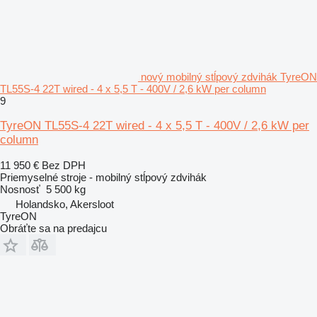
nový mobilný stĺpový zdvihák TyreON
TL55S-4 22T wired - 4 x 5,5 T - 400V / 2,6 kW per column
9
TyreON TL55S-4 22T wired - 4 x 5,5 T - 400V / 2,6 kW per
column
11 950 €
Bez DPH
Priemyselné stroje - mobilný stĺpový zdvihák
Nosnosť
5 500 kg
Holandsko, Akersloot
TyreON
Obráťte sa na predajcu