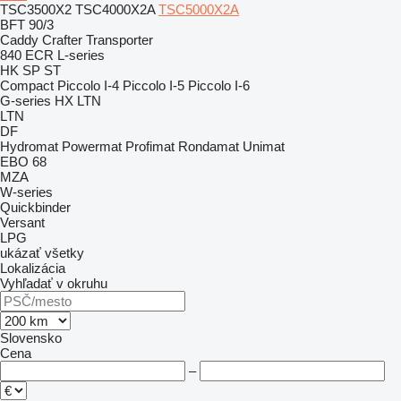
TSC3500X2
TSC4000X2A
TSC5000X2A
BFT 90/3
Caddy
Crafter
Transporter
840
ECR
L-series
HK
SP
ST
Compact
Piccolo I-4
Piccolo I-5
Piccolo I-6
G-series
HX
LTN
LTN
DF
Hydromat
Powermat
Profimat
Rondamat
Unimat
EBO 68
MZA
W-series
Quickbinder
Versant
LPG
ukázať všetky
Lokalizácia
Vyhľadať v okruhu
Slovensko
Cena
–