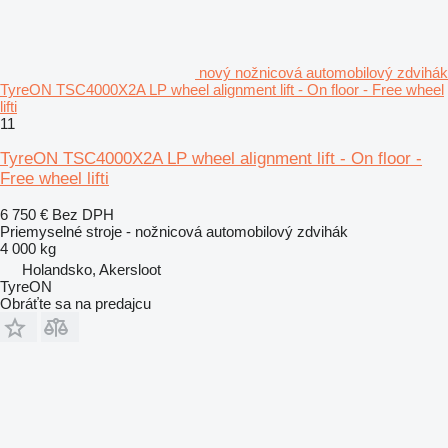
nový nožnicová automobilový zdvihák
TyreON TSC4000X2A LP wheel alignment lift - On floor - Free wheel
lifti
11
TyreON TSC4000X2A LP wheel alignment lift - On floor -
Free wheel lifti
6 750 €
Bez DPH
Priemyselné stroje - nožnicová automobilový zdvihák
4 000 kg
Holandsko, Akersloot
TyreON
Obráťte sa na predajcu