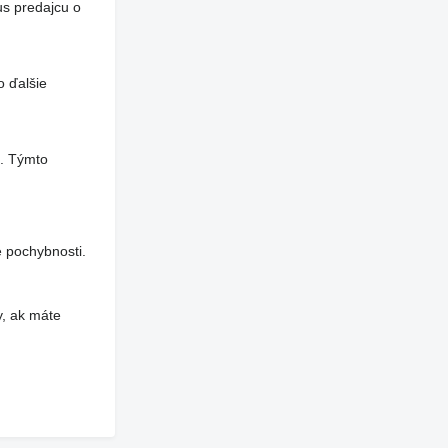
us predajcu o
o ďalšie
a. Týmto
 pochybnosti.
y, ak máte