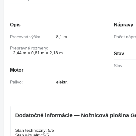
Opis
Nápravy
Pracovná výška:
8,1 m
Počet nápr
Prepravné rozmery:
2,44 m × 0,81 m × 2,18 m
Stav
Stav:
Motor
Palivo:
elektr.
Dodatočné informácie — Nožnicová plošina Ge
Stan techniczny: 5/5
Stan wizualny:5/5