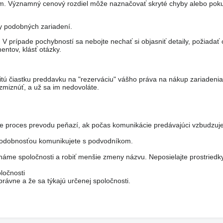
om. Významný cenový rozdiel môže naznačovať skryté chyby alebo pok
ny podobných zariadení.
 prípade pochybností sa nebojte nechať si objasniť detaily, požiadať 
entov, klásť otázky.
itú čiastku preddavku na "rezerváciu" vášho práva na nákup zariadeni
miznúť, a už sa im nedovoláte.
je proces prevodu peňazí, ak počas komunikácie predávajúci vzbudzuje
epodobnosťou komunikujete s podvodníkom.
áme spoločnosti a robiť menšie zmeny názvu. Neposielajte prostriedk
ločnosti
rávne a že sa týkajú určenej spoločnosti.