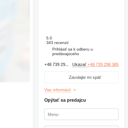
5.0
343 recenzií
Prihlásiť sa k odberu u
predávajúceho
+48 739 29...
Ukázať
+48 739 298 385
Zavolajte mi späť
Viac informácií
Opýtať sa predajcu
Požiadať o dodatočné
fotografie