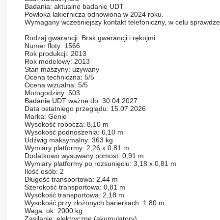
Badania: aktualne badanie UDT
Powłoka lakiernicza odnowiona w 2024 roku.
Wymagany wcześniejszy kontakt telefoniczny, w celu sprawdz
Rodzaj gwarancji: Brak gwarancji i rękojmi
Numer floty: 1566
Rok produkcji: 2013
Rok modelowy: 2013
Stan maszyny: używany
Ocena techniczna: 5/5
Ocena wizualna: 5/5
Motogodziny: 503
Badanie UDT ważne do: 30.04.2027
Data ostatniego przeglądu: 15.07.2026
Marka: Genie
Wysokość robocza: 8,10 m
Wysokość podnoszenia: 6,10 m
Udźwig maksymalny: 363 kg
Wymiary platformy: 2,26 x 0,81 m
Dodatkowo wysuwany pomost: 0,91 m
Wymiary platformy po rozsunięciu: 3,18 x 0,81 m
Ilość osób: 2
Długość transportowa: 2,44 m
Szerokość transportowa: 0,81 m
Wysokość transportowa: 2,18 m
Wysokość przy złożonych barierkach: 1,80 m
Waga: ok. 2000 kg
Zasilanie: elektryczne (akumulatory)