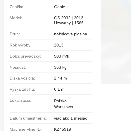
Značka:
Genie
Model:
GS 2032 | 2013 |
Używany | 1566
Druh:
nožnicová plošina
Rok výroby:
2013
Doba prevádzky:
503 m/h
Nosnosť:
363 kg
Dĺžka vozidla:
2,44 m
Výška zdvihu:
6,1 m
Lokalizácia:
Poľsko
Warszawa
Dátum umiestnenia:
viac ako 1 mesiac
Machineryline ID:
KZ45919