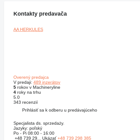
Kontakty predavača
AA HERKULES
Overený predajca
V predaji:
489 inzerátov
5
rokov v Machineryline
4
roky na trhu
5.0
343 recenzií
Prihlásiť sa k odberu u predávajúceho
Specjalista ds. sprzedaży.
Jazyky:
poľský
Po - Pi
08:00 - 16:00
+48 739 29...
Ukázať
+48 739 298 385