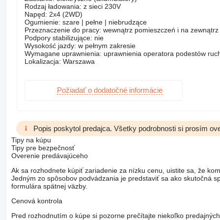
Rodzaj ładowania: z sieci 230V
Napęd: 2x4 (2WD)
Ogumienie: szare | pełne | niebrudzące
Przeznaczenie do pracy: wewnątrz pomieszczeń i na zewnątrz
Podpory stabilizujące: nie
Wysokość jazdy: w pełnym zakresie
Wymagane uprawnienia: uprawnienia operatora podestów ruc
Lokalizacja: Warszawa
Požiadať o dodatočné informácie
Popis poskytol predajca. Všetky podrobnosti si prosím ove
Tipy na kúpu
Tipy pre bezpečnosť
Overenie predávajúceho
Ak sa rozhodnete kúpiť zariadenie za nízku cenu, uistite sa, že kom
Jedným zo spôsobov podvádzania je predstaviť sa ako skutočná spo
formulára spätnej väzby.
Cenová kontrola
Pred rozhodnutím o kúpe si pozorne prečítajte niekoľko predajných