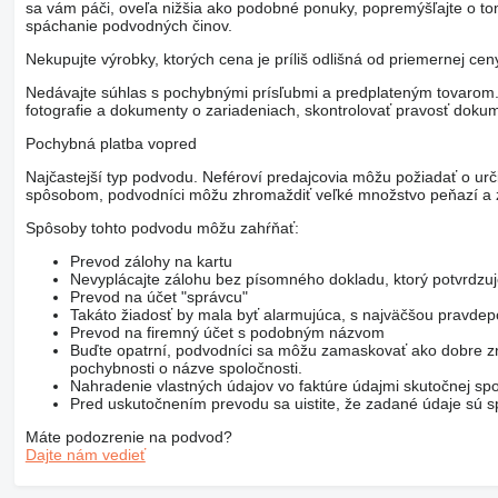
sa vám páči, oveľa nižšia ako podobné ponuky, popremýšľajte o t
spáchanie podvodných činov.
Nekupujte výrobky, ktorých cena je príliš odlišná od priemernej ce
Nedávajte súhlas s pochybnými prísľubmi a predplateným tovarom. V
fotografie a dokumenty o zariadeniach, skontrolovať pravosť dokum
Pochybná platba vopred
Najčastejší typ podvodu. Neféroví predajcovia môžu požiadať o urč
spôsobom, podvodníci môžu zhromaždiť veľké množstvo peňazí a z
Spôsoby tohto podvodu môžu zahŕňať:
Prevod zálohy na kartu
Nevyplácajte zálohu bez písomného dokladu, ktorý potvrdzu
Prevod na účet "správcu"
Takáto žiadosť by mala byť alarmujúca, s najväčšou pravd
Prevod na firemný účet s podobným názvom
Buďte opatrní, podvodníci sa môžu zamaskovať ako dobre zn
pochybnosti o názve spoločnosti.
Nahradenie vlastných údajov vo faktúre údajmi skutočnej spo
Pred uskutočnením prevodu sa uistite, že zadané údaje sú sp
Máte podozrenie na podvod?
Dajte nám vedieť