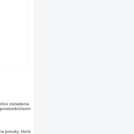
eľovi zariadenia.
 prostredníctvom
na ponuky, ktorá