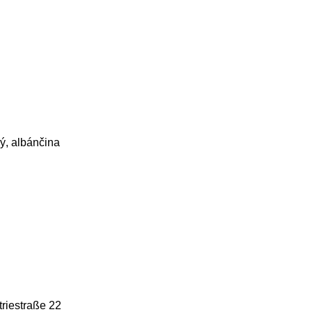
ký, albánčina
riestraße 22