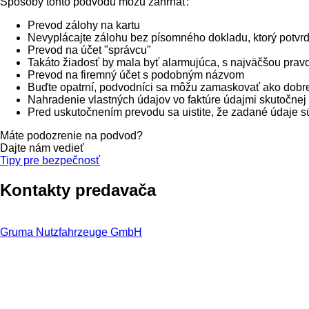
Spôsoby tohto podvodu môžu zahŕňať:
Prevod zálohy na kartu
Nevyplácajte zálohu bez písomného dokladu, ktorý potvr
Prevod na účet "správcu"
Takáto žiadosť by mala byť alarmujúca, s najväčšou pr
Prevod na firemný účet s podobným názvom
Buďte opatrní, podvodníci sa môžu zamaskovať ako dobre 
Nahradenie vlastných údajov vo faktúre údajmi skutočnej
Pred uskutočnením prevodu sa uistite, že zadané údaje sú
Máte podozrenie na podvod?
Dajte nám vedieť
Tipy pre bezpečnosť
Kontakty predavača
Gruma Nutzfahrzeuge GmbH