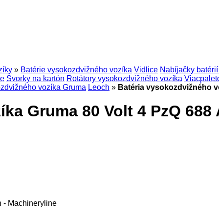
zíky
»
Batérie vysokozdvižného vozíka
Vidlice
Nabíjačky batéri
le
Svorky na kartón
Rotátory vysokozdvižného vozíka
Viacpalet
ozdvižného vozíka Gruma
Leoch
»
Batéria vysokozdvižného v
íka Gruma 80 Volt 4 PzQ 688