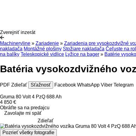
Zverejniť inzerát
Machineryline
»
Zariadenie
»
Zariadenia pre vysokozdvižné vo
nakladača
Montážné plošiny
Stožiare nakladača
Čeľuste na ro
na balíky
Teleskopické vidlice
Lyžice na bager
»
Batérie vysok
Batéria vysokozdvižného voz
PDF
Zdieľať
Sťažnosť
Facebook
WhatsApp
Viber
Telegram
Gruma 80 Volt 4 PzQ 688 Ah
4 850 €
Obráťte sa na predajcu
Zavolajte mi späť
Zdieľať
Pozrieť všetky fotografie