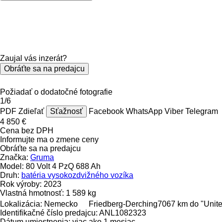
Zaujal vás inzerát?
Obráťte sa na predajcu
Požiadať o dodatočné fotografie
1/6
PDF
Zdieľať
Sťažnosť
Facebook
WhatsApp
Viber
Telegram
4 850 €
Cena bez DPH
Informujte ma o zmene ceny
Obráťte sa na predajcu
Značka:
Gruma
Model:
80 Volt 4 PzQ 688 Ah
Druh:
batéria vysokozdvižného vozíka
Rok výroby:
2023
Vlastná hmotnosť:
1 589 kg
Lokalizácia:
Nemecko
Friedberg-Derching
7067 km do "Unit
Identifikačné číslo predajcu:
ANL1082323
Dátum umiestnenia:
viac ako 1 mesiac