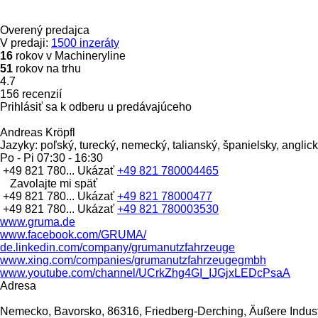
Overený predajca
V predaji:
1500 inzeráty
16
rokov v Machineryline
51
rokov na trhu
4.7
156 recenzií
Prihlásiť sa k odberu u predávajúceho
Andreas Kröpfl
Jazyky:
poľský, turecký, nemecký, talianský, španielsky, anglic
Po - Pi
07:30 - 16:30
+49 821 780...
Ukázať
+49 821 780004465
Zavolajte mi späť
+49 821 780...
Ukázať
+49 821 78000477
+49 821 780...
Ukázať
+49 821 780003530
www.gruma.de
www.facebook.com/GRUMA/
de.linkedin.com/company/grumanutzfahrzeuge
www.xing.com/companies/grumanutzfahrzeugegmbh
www.youtube.com/channel/UCrkZhg4GI_IJGjxLEDcPsaA
Adresa
Nemecko, Bavorsko, 86316, Friedberg-Derching, Äußere Indust