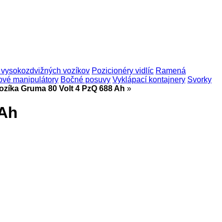
í vysokozdvižných vozíkov
Pozicionéry vidlíc
Ramená
ové manipulátory
Bočné posuvy
Vyklápací kontajnery
Svorky
ozíka Gruma 80 Volt 4 PzQ 688 Ah
»
 Ah