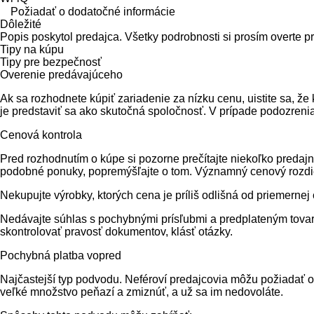
Požiadať o dodatočné informácie
Dôležité
Popis poskytol predajca. Všetky podrobnosti si prosím overte p
Tipy na kúpu
Tipy pre bezpečnosť
Overenie predávajúceho
Ak sa rozhodnete kúpiť zariadenie za nízku cenu, uistite sa, ž
je predstaviť sa ako skutočná spoločnosť. V prípade podozrenia
Cenová kontrola
Pred rozhodnutím o kúpe si pozorne prečítajte niekoľko predajn
podobné ponuky, popremýšľajte o tom. Významný cenový rozdi
Nekupujte výrobky, ktorých cena je príliš odlišná od priemerne
Nedávajte súhlas s pochybnými prísľubmi a predplateným tovaro
skontrolovať pravosť dokumentov, klásť otázky.
Pochybná platba vopred
Najčastejší typ podvodu. Neféroví predajcovia môžu požiadať 
veľké množstvo peňazí a zmiznúť, a už sa im nedovoláte.