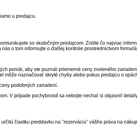
riamo u predajcu.
e komunikujete so skutočným predajcom. Zistite čo najviac info
 nás o tom informujte o ďalšej kontrole prostredníctvom formulá
ých ponúk, aby ste poznali priemerné ceny zvoleného zariadenia
el môže naznačovať skryté chyby alebo pokus predajcu o spác
j ceny podobných zariadení.
m. V prípade pochybností sa nebojte nechať si objasniť detaily
o určitú čiastku preddavku na "rezerváciu" vášho práva na ná