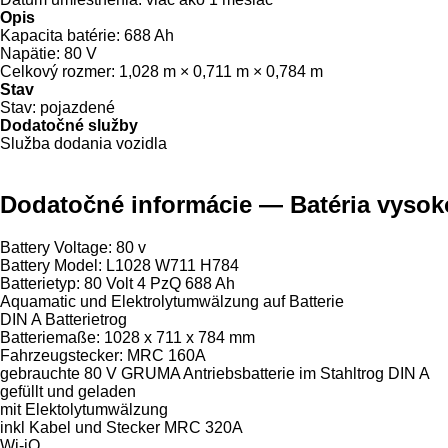
Opis
Kapacita batérie:
688 Ah
Napätie:
80 V
Celkový rozmer:
1,028 m × 0,711 m × 0,784 m
Stav
Stav:
pojazdené
Dodatočné služby
Služba dodania vozidla
Dodatočné informácie — Batéria vysok
Battery Voltage: 80 v
Battery Model: L1028 W711 H784
Batterietyp: 80 Volt 4 PzQ 688 Ah
Aquamatic und Elektrolytumwälzung auf Batterie
DIN A Batterietrog
Batteriemaße: 1028 x 711 x 784 mm
Fahrzeugstecker: MRC 160A
gebrauchte 80 V GRUMA Antriebsbatterie im Stahltrog DIN A
gefüllt und geladen
mit Elektolytumwälzung
inkl Kabel und Stecker MRC 320A
Wi-iQ