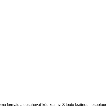
ému formátu a obsahovať kód krajiny.
S touto krajinou nespolu