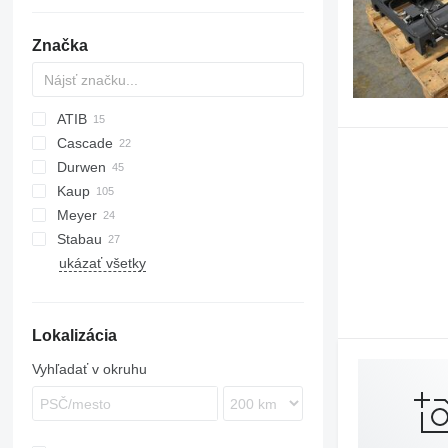
Značka
ATIB
Cascade
AZ
Durwen
DP
Kaup
GP
DPK
3800
Meyer
RZV
580
H-series
Stabau
ZVP
ukázať všetky
S8
S11
S12
Lokalizácia
Vyhľadať v okruhu