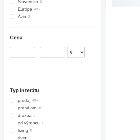
Slovensko
Európa
Ázia
Nemecko
Rumunsko
Turecko
Holandsko
Spojené Arabské Emiráty
Cena
Taliansko
Poľsko
–
Veľká Británia
Litva
Dánsko
ukázať všetky
Typ inzerátu
predaj
prenájom
dražba
od výrobcu
lízing
úver