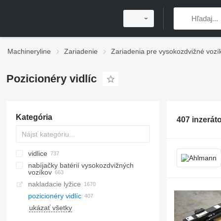
Machineryline
Zariadenie
Zariadenia pre vysokozdvižné vozí
Pozicionéry vidlíc
Kategória
407 inzerát
vidlice
nabíjačky batérií vysokozdvižných
vozíkov
nakladacie lyžice
pozicionéry vidlíc
ukázať všetky