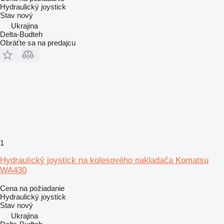
Hydraulický joystick
Stav
nový
Ukrajina
Delta-Budteh
Obráťte sa na predajcu
1
Hydraulický joystick na kolesového nakladača Komatsu
WA430
Cena na požiadanie
Hydraulický joystick
Stav
nový
Ukrajina