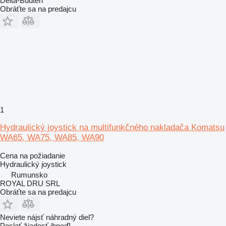
Delta-Budteh
Obráťte sa na predajcu
1
Hydraulický joystick na multifunkčného nakladača Komatsu
WA65, WA75, WA85, WA90
Cena na požiadanie
Hydraulický joystick
Rumunsko
ROYAL DRU SRL
Obráťte sa na predajcu
Neviete nájsť náhradný diel?
Poslať žiadosť ihneď!