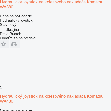
Hydraulický joystick na kolesového nakladača Komatsu
WA380
Cena na požiadanie
Hydraulický joystick
Stav
nový
Ukrajina
Delta-Budteh
Obráťte sa na predajcu
1
Hydraulický joystick na kolesového nakladača Komatsu
WA480
Cena na požiadanie