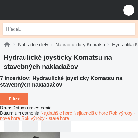
Náhradné diely
Náhradné diely Komatsu
Hydraulika 
Hydraulické joysticky Komatsu na
stavebných nakladačov
7 inzerátov:
Hydraulické joysticky Komatsu na
stavebných nakladačov
Filter
Druh
:
Dátum umiestnenia
Dátum umiestnenia
Najdrahšie hore
Najlacnejšie hore
Rok výroby -
nové hore
Rok výroby - staré hore