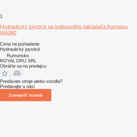
1
Hydraulický joystick na kolesového nakladača Komatsu
WA380
Cena na požiadanie
Hydraulický joystick
Rumunsko
ROYAL DRU SRL
Obráťte sa na predajcu
Predávate stroje alebo vozidlá?
Predávajte u nás!
Zverejniť inzerát