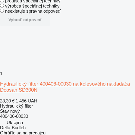
predajca špeciálnej techniky
výrobca špeciálnej techniky
neexistuje správna odpoveď
Vybrať odpoveď
1
Hydraulický filter 400406-00030 na kolesového nakladača
Doosan SD300N
28,30 €
1 456 UAH
Hydraulický filter
Stav
nový
400406-00030
Ukrajina
Delta-Budteh
Obráťte sa na predajcu