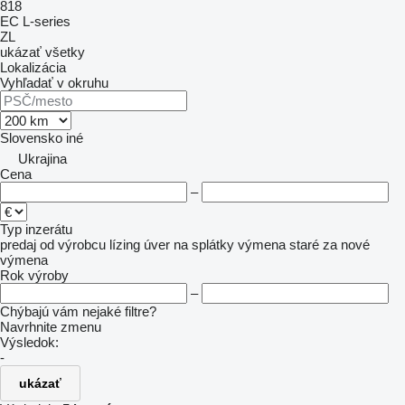
818
EC
L-series
ZL
ukázať všetky
Lokalizácia
Vyhľadať v okruhu
Slovensko
iné
Ukrajina
Cena
–
Typ inzerátu
predaj
od výrobcu
lízing
úver
na splátky
výmena staré za nové
výmena
Rok výroby
–
Chýbajú vám nejaké filtre?
Navrhnite zmenu
Výsledok:
-
ukázať