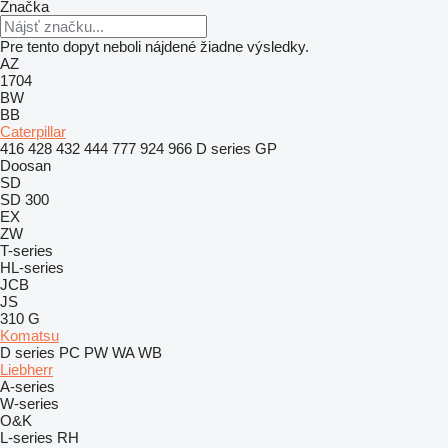
Značka
Pre tento dopyt neboli nájdené žiadne výsledky.
AZ
1704
BW
BB
Caterpillar
416
428
432
444
777
924
966
D series
GP
Doosan
SD
SD 300
EX
ZW
T-series
HL-series
JCB
JS
310 G
Komatsu
D series
PC
PW
WA
WB
Liebherr
A-series
W-series
O&K
L-series
RH