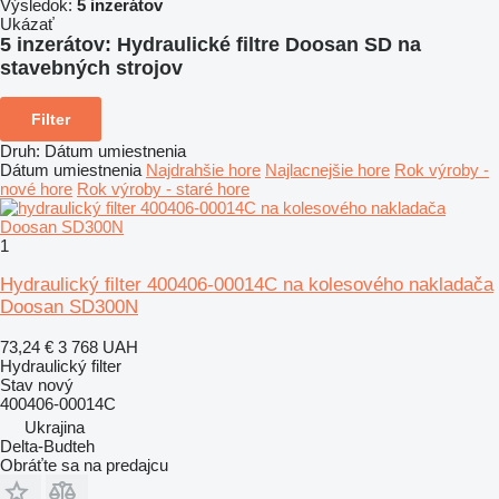
Výsledok:
5 inzerátov
Ukázať
5 inzerátov:
Hydraulické filtre Doosan SD na
stavebných strojov
Filter
Druh
:
Dátum umiestnenia
Dátum umiestnenia
Najdrahšie hore
Najlacnejšie hore
Rok výroby -
nové hore
Rok výroby - staré hore
1
Hydraulický filter 400406-00014C na kolesového nakladača
Doosan SD300N
73,24 €
3 768 UAH
Hydraulický filter
Stav
nový
400406-00014C
Ukrajina
Delta-Budteh
Obráťte sa na predajcu