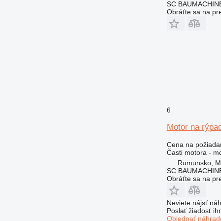
SC BAUMACHINE
Obráťte sa na pr
6
Motor na rýpa
Cena na požiada
Časti motora - m
Rumunsko, M
SC BAUMACHINE
Obráťte sa na pr
Neviete nájsť náh
Poslať žiadosť ih
Objednať náhradn