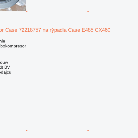
or Case 72218757 na rýpadla Case E485 CX460
nie
urbokompresor
Wouw
dt BV
edajcu