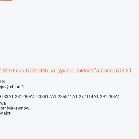
ič Maximus NCP1446 na rýpadla-nakladača Case 570LXT
PLN
ejový chladič
783A1 231280A1 233817A1 235811A1 277114A1 291288A1
owa
iotr Maksymów
edajcu