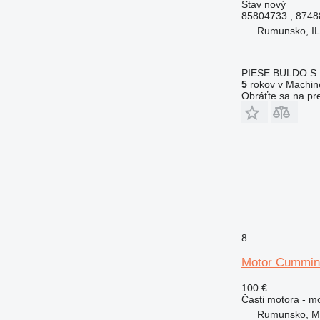
Stav
nový
85804733 , 874
Rumunsko, I
PIESE BULDO S.
5
rokov v Machine
Obráťte sa na pr
8
Motor Cummins
100 €
Časti motora - m
Rumunsko, M