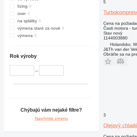
5
330
lízing
Turbokompreso
336
úver
340
na splátky
Cena na požiada
345
Časti motora - t
výmena staré za nové
Stav
nový
349
výmena
1144003880
350
Holandsko, 
J&Th van der Vel
365
Obráťte sa na pr
Rok výroby
374
375
–
390
416
420
422
424
426
Chýbajú vám nejaké filtre?
3
428
Navrhnite zmenu
430
Olejový chlad
432
Cena na požiada