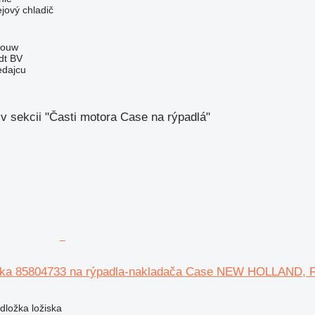
ejový chladič
Wouw
dt BV
edajcu
v sekcii "Časti motora Case na rýpadlá"
iska 85804733 na rýpadla-nakladača Case NEW HOLLAND, 
dložka ložiska