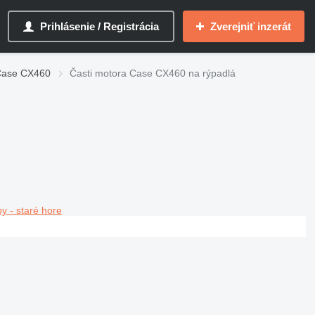
Prihlásenie / Registrácia
Zverejniť inzerát
 Case CX460
Časti motora Case CX460 na rýpadlá
y - staré hore