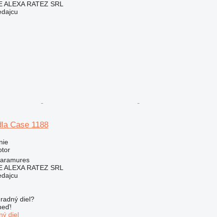
 ALEXA RATEZ SRL
edajcu
dla Case 1188
nie
otor
aramures
 ALEXA RATEZ SRL
edajcu
radný diel?
neď!
ý diel