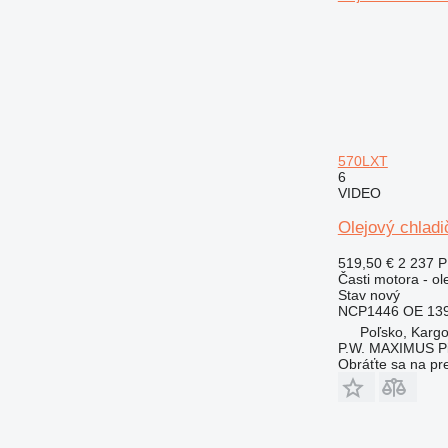
570LXT
6
VIDEO
Olejový chlad
519,50 €
2 237 
Časti motora - ol
Stav
nový
NCP1446 OE 139
Poľsko, Karg
P.W. MAXIMUS P
Obráťte sa na pr