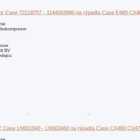
r Case 72218757 - 1144003880 na rýpadla Case E485 CX4
nie
urbokompresor
Wouw
dt BV
edajcu
ič Case LN001940 - LN002460 na rýpadla Case CX460 CX4
nie