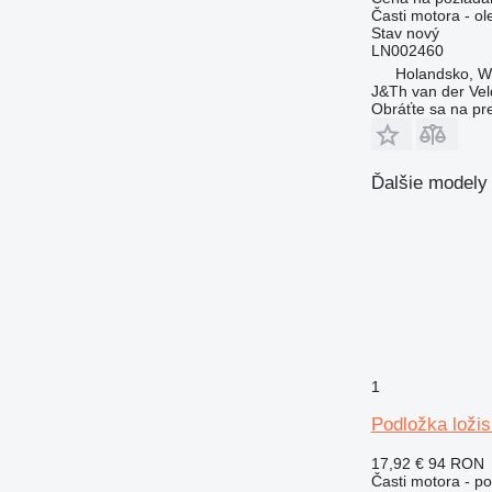
434
Časti motora - ol
438
Stav
nový
LN002460
444
Holandsko, 
631
J&Th van der Vel
730
Obráťte sa na pr
777
966
Ďalšie modely 
972
980
C-series
DE
D series
M-series
MH
PC
1
V-series
Podložka lož
17,92 €
94 RON
Časti motora - po