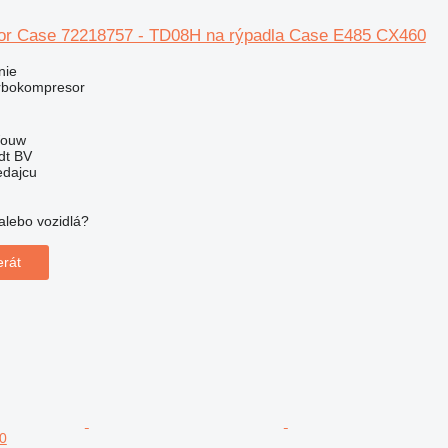
or Case 72218757 - TD08H na rýpadla Case E485 CX460
nie
urbokompresor
Wouw
dt BV
edajcu
alebo vozidlá?
!
erát
0