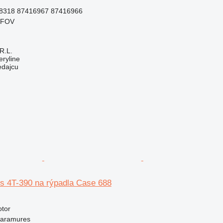
88318 87416967 87416966
LFOV
R.L.
ryline
edajcu
 4T-390 na rýpadla Case 688
otor
aramures