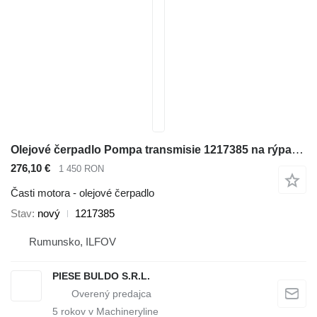
Olejové čerpadlo Pompa transmisie 1217385 na rýpadla-nakladača Caterpillar 414E , 416C , 416D , 416E , 416F , 420D , 420E , 420F , 422E , 422F , 424B , 424B HD , 424D , 426C , 428C , 428D , 428E , 428F , 430D , 430E , 430F , 432D , 432E , 432F , 434E , 434F , 436C , 438C , 438D , 442D , 442E , 444E , 444F
276,10 €
1 450 RON
Časti motora - olejové čerpadlo
Stav
nový
1217385
Rumunsko, ILFOV
PIESE BULDO S.R.L.
5
rokov v Machineryline