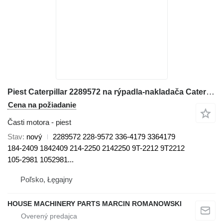
Piest Caterpillar 2289572 na rýpadla-nakladača Caterpillar 416D, 424D, 428D, 432D, 438D, 442D 430D 422E, 422F, 428E, 428F
Cena na požiadanie
Časti motora - piest
Stav
nový
2289572 228-9572 336-4179 3364179
184-2409 1842409 214-2250 2142250 9T-2212 9T2212
105-2981 1052981...
Poľsko, Łęgajny
HOUSE MACHINERY PARTS MARCIN ROMANOWSKI