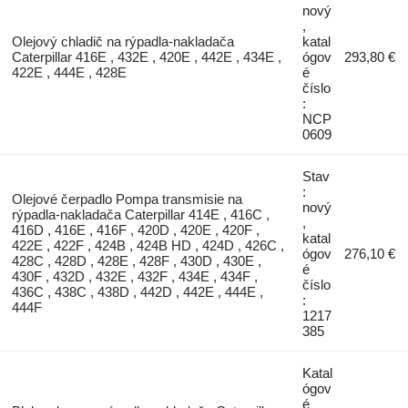
nový
,
Olejový chladič na rýpadla-nakladača
katal
Caterpillar 416E , 432E , 420E , 442E , 434E ,
ógov
293,80 €
422E , 444E , 428E
é
číslo
:
NCP
0609
Stav
:
Olejové čerpadlo Pompa transmisie na
nový
rýpadla-nakladača Caterpillar 414E , 416C ,
,
416D , 416E , 416F , 420D , 420E , 420F ,
katal
422E , 422F , 424B , 424B HD , 424D , 426C ,
ógov
276,10 €
428C , 428D , 428E , 428F , 430D , 430E ,
é
430F , 432D , 432E , 432F , 434E , 434F ,
číslo
436C , 438C , 438D , 442D , 442E , 444E ,
:
444F
1217
385
Katal
ógov
é