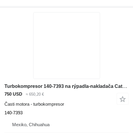
Turbokompresor 140-7393 na rýpadla-nakladača Caterpillar 416C 416D 420D 424D 428C 428D 436C
750 USD
≈ 650,20 €
Časti motora - turbokompresor
140-7393
Mexiko, Chihuahua