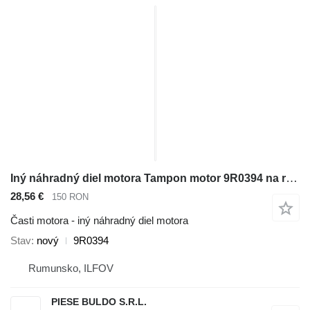
Iný náhradný diel motora Tampon motor 9R0394 na rýpadla-nakladača Caterpillar 416B , 416C , 416D , 420D
28,56 €
150 RON
Časti motora - iný náhradný diel motora
Stav
nový
9R0394
Rumunsko, ILFOV
PIESE BULDO S.R.L.