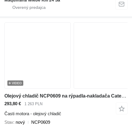
VIDEO
Olejový chladič NCP0609 na rýpadla-nakladača Caterpillar 416E , 432E , 420E , 442E , 434E , 422E , 444E , 428E
293,80 €
1 263 PLN
Časti motora - olejový chladič
Stav
nový
NCP0609