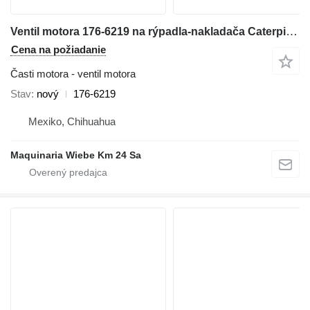
Ventil motora 176-6219 na rýpadla-nakladača Caterpillar 416D/420D/430F/416E/420F/444E/TH
Cena na požiadanie
Časti motora - ventil motora
Stav
nový
176-6219
Mexiko, Chihuahua
Maquinaria Wiebe Km 24 Sa