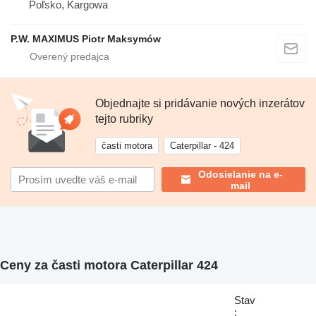
Poľsko, Kargowa
P.W. MAXIMUS Piotr Maksymów
Objednajte si pridávanie nových inzerátov
tejto rubriky
časti motora
Caterpillar - 424
Odosielanie na e-
mail
Ceny za časti motora Caterpillar 424
Stav
: