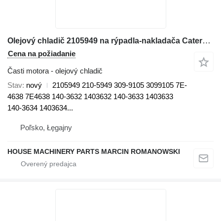
Olejový chladič 2105949 na rýpadla-nakladača Caterpillar 416C, 426C, 428C, 436C, 438C 416C, 416D, 420D, 424D, 426C, 428C
Cena na požiadanie
Časti motora - olejový chladič
Stav
nový
2105949 210-5949 309-9105 3099105 7E-
4638 7E4638 140-3632 1403632 140-3633 1403633
140-3634 1403634...
Poľsko, Łęgajny
HOUSE MACHINERY PARTS MARCIN ROMANOWSKI