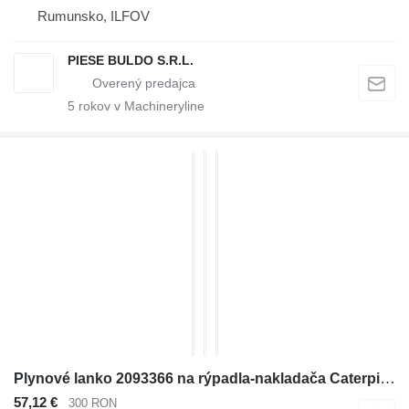
Rumunsko, ILFOV
PIESE BULDO S.R.L.
5
rokov v Machineryline
Plynové lanko 2093366 na rýpadla-nakladača Caterpillar 416E, 416F, 420E, 420F, 422E, 422F, 428E, 428F, 430E, 430F, 432E, 432F, 434E, 434F, 442E, 444E, 444F
57,12 €
300 RON