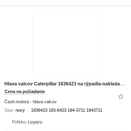
Hlava valcov Caterpillar 1836423 na rýpadla-nakladača Caterpillar 416C, 416D, 420D, 424D
Cena na požiadanie
Časti motora - hlava valcov
Stav
nový
1836423 183-6423 184-3711 1843711
Poľsko, Łęgajny