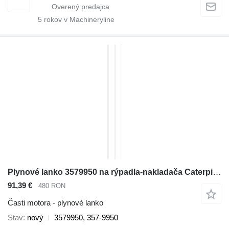
5
rokov v Machineryline
Plynové lanko 3579950 na rýpadla-nakladača Caterpillar 422E, 422F, 428E, 428F, 434E, 434F
91,39 €
480 RON
Časti motora - plynové lanko
Stav
nový
3579950, 357-9950