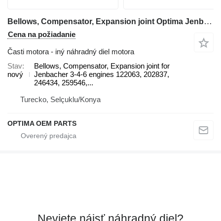
Bellows, Compensator, Expansion joint Optima Jenbacher, MWM Bellows na elektrického generátora
Cena na požiadanie
Časti motora - iný náhradný diel motora
Stav
Bellows, Compensator, Expansion joint for
nový
Jenbacher 3-4-6 engines 122063, 202837,
246434, 259546,...
Turecko, Selçuklu/Konya
OPTIMA OEM PARTS
Neviete nájsť náhradný diel?