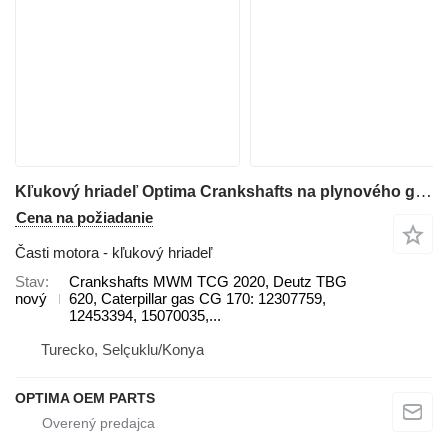
Kľukový hriadeľ Optima Crankshafts na plynového generátora MWM
Cena na požiadanie
Časti motora - kľukový hriadeľ
Stav
Crankshafts MWM TCG 2020, Deutz TBG
nový
620, Caterpillar gas CG 170: 12307759,
12453394, 15070035,...
Turecko, Selçuklu/Konya
OPTIMA OEM PARTS