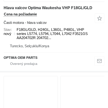
Hlava valcov Optima Waukesha VHP F18GL/GLD
Cena na požiadanie
Časti motora - hlava valcov
Stav
F18GL/GLD, H24GL, L36GL, P48GL, VHP
nový
series L5774, L5794, L7044, L7042 F3521GS
AA204702R 204702...
Turecko, Selçuklu/Konya
OPTIMA OEM PARTS