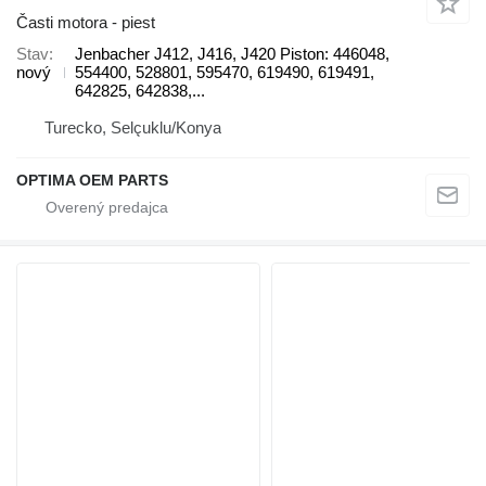
Časti motora - piest
Stav
Jenbacher J412, J416, J420 Piston: 446048,
nový
554400, 528801, 595470, 619490, 619491,
642825, 642838,...
Turecko, Selçuklu/Konya
OPTIMA OEM PARTS