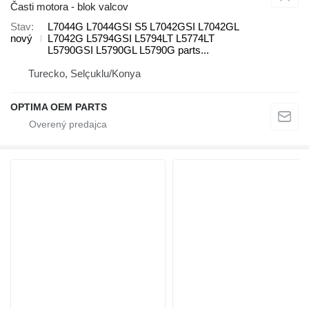
Časti motora - blok valcov
Stav
L7044G L7044GSI S5 L7042GSI L7042GL
nový
L7042G L5794GSI L5794LT L5774LT
L5790GSI L5790GL L5790G parts...
Turecko, Selçuklu/Konya
OPTIMA OEM PARTS