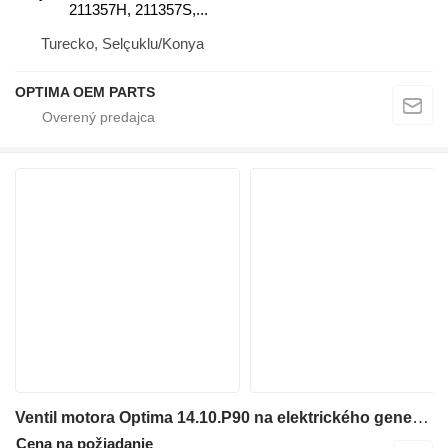
211357H, 211357S,...
Turecko, Selçuklu/Konya
OPTIMA OEM PARTS
Ventil motora Optima 14.10.P90 na elektrického generátora Siemens SGE-18SL
Cena na požiadanie