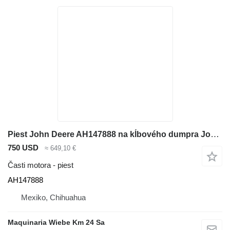
Piest John Deere AH147888 na kĺbového dumpra John Deere 410E
750 USD
≈ 649,10 €
Časti motora - piest
AH147888
Mexiko, Chihuahua
Maquinaria Wiebe Km 24 Sa