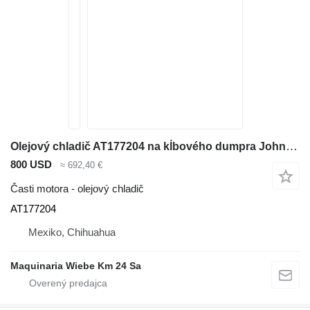
Olejový chladič AT177204 na kĺbového dumpra John Deere 410E
800 USD
≈ 692,40 €
Časti motora - olejový chladič
AT177204
Mexiko, Chihuahua
Maquinaria Wiebe Km 24 Sa