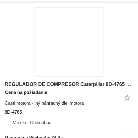
REGULADOR DE COMPRESOR Caterpillar 8D-4765 na dumpre s pevným rámom Caterpillar 777G 797F 793F 651E 657E 627F
Cena na požiadanie
Časti motora - iný náhradný diel motora
8D-4765
Mexiko, Chihuahua
Maquinaria Wiebe Km 24 Sa