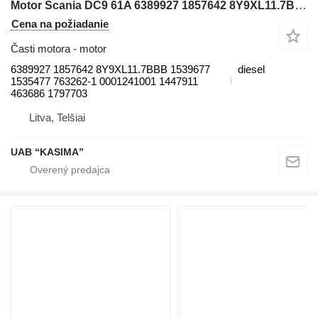
Motor Scania DC9 61A 6389927 1857642 8Y9XL11.7BBB 1539677 1535477 763262-1 0001241001 1447911 463686 1797703 na kĺbového dumpra Moxy MT31
Cena na požiadanie
Časti motora - motor
6389927 1857642 8Y9XL11.7BBB 1539677
diesel
1535477 763262-1 0001241001 1447911
463686 1797703
Litva, Telšiai
UAB “KASIMA”