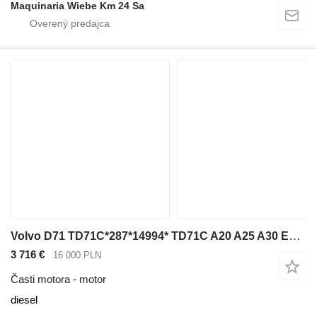
Maquinaria Wiebe Km 24 Sa
Volvo D71 TD71C*287*14994* TD71C A20 A25 A30 Engine Motor TD71 na kĺbového dumpra Volvo
3 716 €
16 000 PLN
Časti motora - motor
diesel