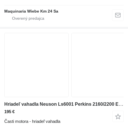
Maquinaria Wiebe Km 24 Sa
Hriadeľ vahadla Neuson Ls6001 Perkins 2160/2200 Engine Rocker Shaft 4115r703, 4115r314 4115R703 na mini dumpera Neuson Ls6001
195 €
Časti motora - hriadeľ vahadla