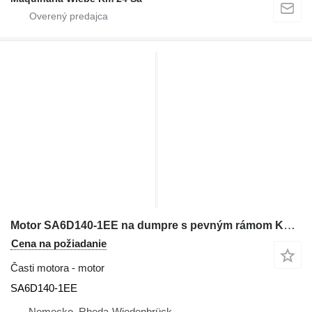
Motor SA6D140-1EE na dumpre s pevným rámom Komatsu HD325-3 / PC650-5
Cena na požiadanie
Časti motora - motor
SA6D140-1EE
Nemecko, Rheda-Wiedenbrück