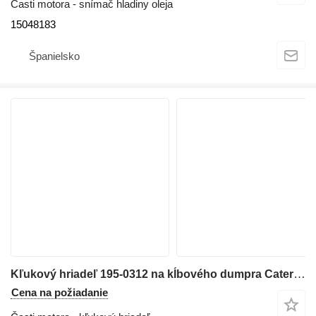
Časti motora - snímač hladiny oleja
15048183
Španielsko
Kľukový hriadeľ 195-0312 na kĺbového dumpra Caterpillar 740
Cena na požiadanie