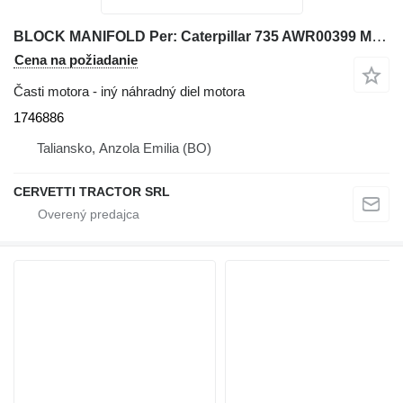
BLOCK MANIFOLD Per: Caterpillar 735 AWR00399 Miscel 1746886 na kĺbového dumpra Caterpillar
Cena na požiadanie
Časti motora - iný náhradný diel motora
1746886
Taliansko, Anzola Emilia (BO)
CERVETTI TRACTOR SRL