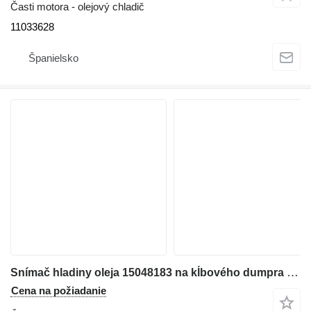
Časti motora - olejový chladič
11033628
Španielsko
Snímač hladiny oleja 15048183 na kĺbového dumpra Volvo A25D/ A30D / A35D / A40D
Cena na požiadanie