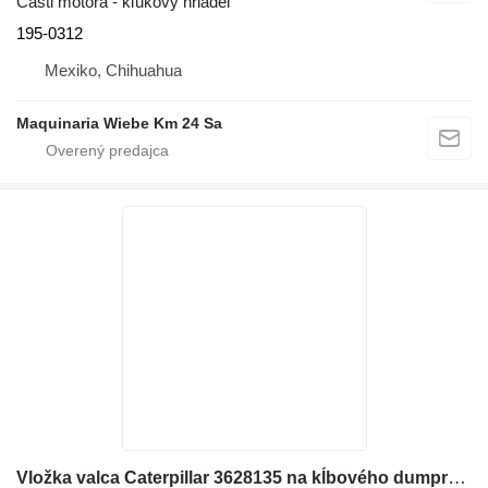
Časti motora - kľukový hriadeľ
195-0312
Mexiko, Chihuahua
Maquinaria Wiebe Km 24 Sa
Vložka valca Caterpillar 3628135 na kĺbového dumpra Caterpillar 725, 725C, 730