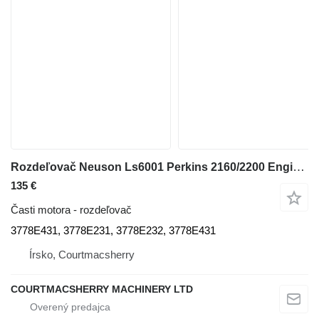
Rozdeľovač Neuson Ls6001 Perkins 2160/2200 Engine Exhaust Manifold 3778e431, 3778e 3778E431 na mini dumpera
135 €
Časti motora - rozdeľovač
3778E431, 3778E231, 3778E232, 3778E431
Írsko, Courtmacsherry
COURTMACSHERRY MACHINERY LTD