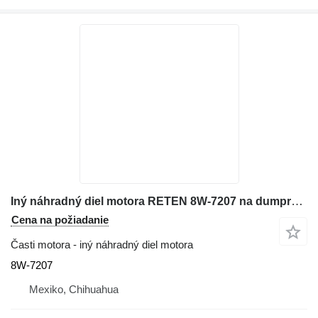
Iný náhradný diel motora RETEN 8W-7207 na dumpre s pevným rámom Caterpillar 769D 771C R3000H 768C
Cena na požiadanie
Časti motora - iný náhradný diel motora
8W-7207
Mexiko, Chihuahua