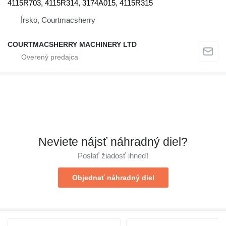
4115R703, 4115R314, 3174A015, 4115R315
Írsko, Courtmacsherry
COURTMACSHERRY MACHINERY LTD
Neviete nájsť náhradný diel?
Poslať žiadosť ihneď!
Objednať náhradný diel