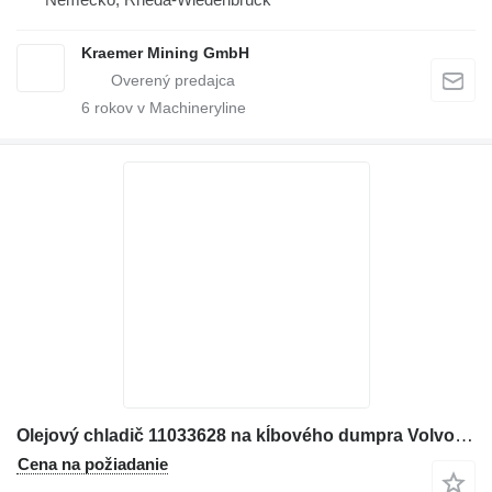
Kraemer Mining GmbH
6
rokov v Machineryline
Olejový chladič 11033628 na kĺbového dumpra Volvo A35D / A40D / A25D / A35C / A40C / A25C / A35 / A40 / A25
Cena na požiadanie