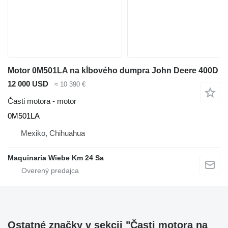
Motor 0M501LA na kĺbového dumpra John Deere 400D
12 000 USD
≈ 10 390 €
Časti motora - motor
0M501LA
Mexiko, Chihuahua
Maquinaria Wiebe Km 24 Sa
Ostatné značky v sekcii "Časti motora na