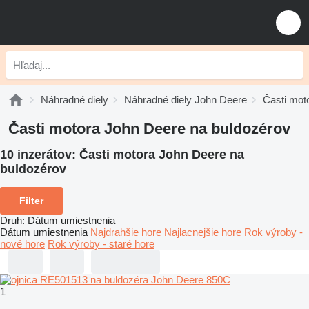
Náhradné diely
Náhradné diely John Deere
Časti mot
Časti motora John Deere na buldozérov
10 inzerátov:
Časti motora John Deere na
buldozérov
Filter
Druh
:
Dátum umiestnenia
Dátum umiestnenia
Najdrahšie hore
Najlacnejšie hore
Rok výroby -
nové hore
Rok výroby - staré hore
1