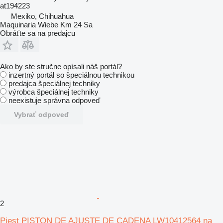
at194223
Mexiko, Chihuahua
Maquinaria Wiebe Km 24 Sa
Obráťte sa na predajcu
Ako by ste stručne opísali náš portál?
inzertný portál so špeciálnou technikou
predajca špeciálnej techniky
výrobca špeciálnej techniky
neexistuje správna odpoveď
Vybrať odpoveď
2
Piest PISTON DE AJUSTE DE CADENA LW10412564 na