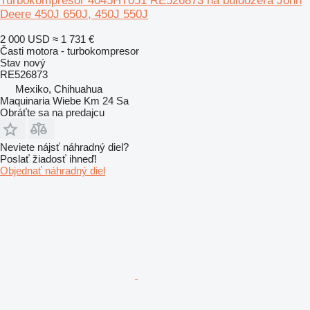
Turbokompresor 4045HT051 RE526873 na buldozéra John
Deere 450J 650J, 450J 550J
2 000 USD
≈ 1 731 €
Časti motora - turbokompresor
Stav
nový
RE526873
Mexiko, Chihuahua
Maquinaria Wiebe Km 24 Sa
Obráťte sa na predajcu
Neviete nájsť náhradný diel?
Poslať žiadosť ihneď!
Objednať náhradný diel