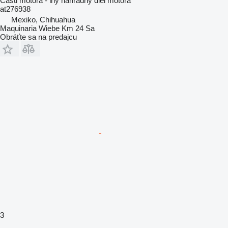
Časti motora - iný náhradný diel motora
at276938
Mexiko, Chihuahua
Maquinaria Wiebe Km 24 Sa
Obráťte sa na predajcu
3