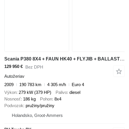
Scania P380 8X4 + FAUN HK40 + FLYJIB + BALLASTBL. 6,9 TON - 4.305 HOURS
129 950 €
Bez DPH
Autožeriav
2009
190 783 km
4 305 m/h
Euro 4
Výkon
279 kW (379 HP)
Palivo
diesel
Nosnosť
186 kg
Pohon
8x4
Podvozok
pružiny/pružiny
Holandsko, Groot-Ammers