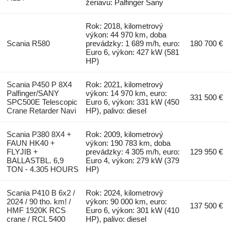
žeriavu: Palfinger Sany
Rok: 2018, kilometrový
výkon: 44 970 km, doba
Scania R580
prevádzky: 1 689 m/h, euro:
180 700 €
Euro 6, výkon: 427 kW (581
HP)
Scania P450 P 8X4
Rok: 2021, kilometrový
Palfinger/SANY
výkon: 14 970 km, euro:
331 500 €
SPC500E Telescopic
Euro 6, výkon: 331 kW (450
Crane Retarder Navi
HP), palivo: diesel
Scania P380 8X4 +
Rok: 2009, kilometrový
FAUN HK40 +
výkon: 190 783 km, doba
FLYJIB +
prevádzky: 4 305 m/h, euro:
129 950 €
BALLASTBL. 6,9
Euro 4, výkon: 279 kW (379
TON - 4.305 HOURS
HP)
Scania P410 B 6x2 /
Rok: 2024, kilometrový
2024 / 90 tho. km! /
výkon: 90 000 km, euro:
137 500 €
HMF 1920K RCS
Euro 6, výkon: 301 kW (410
crane / RCL 5400
HP), palivo: diesel