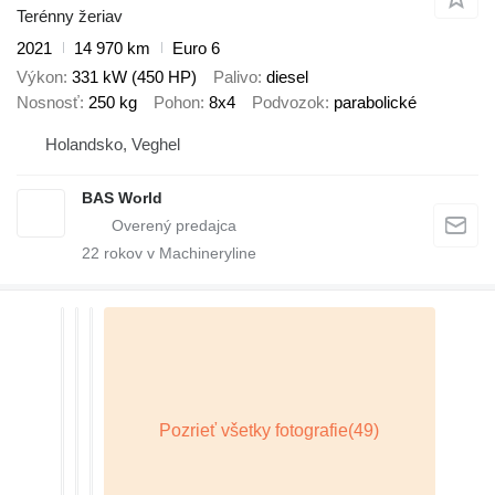
Terénny žeriav
2021
14 970 km
Euro 6
Výkon
331 kW (450 HP)
Palivo
diesel
Nosnosť
250 kg
Pohon
8x4
Podvozok
parabolické
Holandsko, Veghel
BAS World
22
rokov v Machineryline