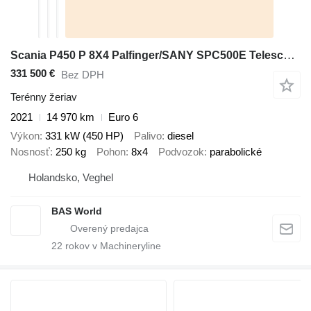
Scania P450 P 8X4 Palfinger/SANY SPC500E Telescopic Crane Retarder Navi
331 500 €
Bez DPH
Terénny žeriav
2021
14 970 km
Euro 6
Výkon
331 kW (450 HP)
Palivo
diesel
Nosnosť
250 kg
Pohon
8x4
Podvozok
parabolické
Holandsko, Veghel
BAS World
22
rokov v Machineryline