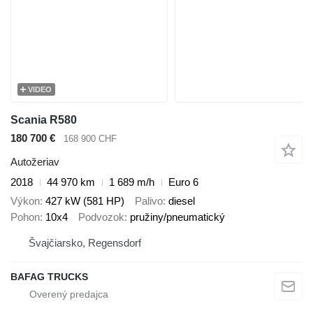
VIDEO
Scania R580
180 700 €
168 900 CHF
Autožeriav
2018
44 970 km
1 689 m/h
Euro 6
Výkon
427 kW (581 HP)
Palivo
diesel
Pohon
10x4
Podvozok
pružiny/pneumatický
Švajčiarsko, Regensdorf
BAFAG TRUCKS