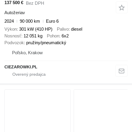
137 500 €
Bez DPH
Autožeriav
2024
90 000 km
Euro 6
Výkon
301 kW (410 HP)
Palivo
diesel
Nosnosť
12 051 kg
Pohon
6x2
Podvozok
pružiny/pneumatický
Poľsko, Krakow
CIEZAROWKI.PL