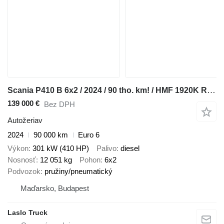
Scania P410 B 6x2 / 2024 / 90 tho. km! / HMF 1920K RCS crane / RCL 5400
139 000 €
Bez DPH
Autožeriav
2024
90 000 km
Euro 6
Výkon
301 kW (410 HP)
Palivo
diesel
Nosnosť
12 051 kg
Pohon
6x2
Podvozok
pružiny/pneumatický
Maďarsko, Budapest
Laslo Truck