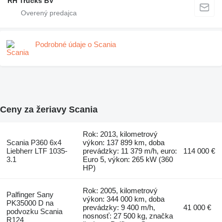
RH Trucks BV
Podrobné údaje o Scania
Ceny za žeriavy Scania
Rok: 2013, kilometrový
Scania P360 6x4
výkon: 137 899 km, doba
Liebherr LTF 1035-
prevádzky: 11 379 m/h, euro:
114 000 €
3.1
Euro 5, výkon: 265 kW (360
HP)
Rok: 2005, kilometrový
Palfinger Sany
výkon: 344 000 km, doba
PK35000 D na
prevádzky: 9 400 m/h,
41 000 €
podvozku Scania
nosnosť: 27 500 kg, značka
R124