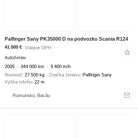
Palfinger Sany PK35000 D na podvozku Scania R124
41 000 €
Vrátane DPH
Autožeriav
2005
344 000 km
9 400 m/h
Nosnosť
27 500 kg
Značka žeriavu
Palfinger Sany
Výška zdvihu
22 m
Rumunsko, Bacău