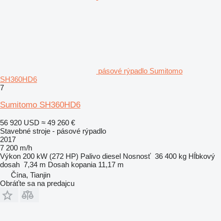
pásové rýpadlo Sumitomo
SH360HD6
7
Sumitomo SH360HD6
56 920 USD
≈ 49 260 €
Stavebné stroje - pásové rýpadlo
2017
7 200 m/h
Výkon
200 kW (272 HP)
Palivo
diesel
Nosnosť
36 400 kg
Hĺbkový
dosah
7,34 m
Dosah kopania
11,17 m
Čína, Tianjin
Obráťte sa na predajcu