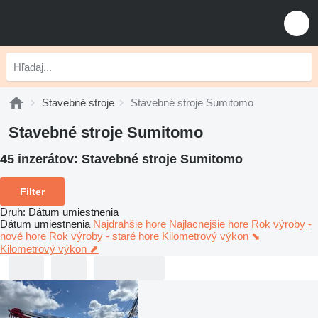
Stavebné stroje
Stavebné stroje Sumitomo
Stavebné stroje Sumitomo
45 inzerátov:
Stavebné stroje Sumitomo
Filter
Druh
:
Dátum umiestnenia
Dátum umiestnenia
Najdrahšie hore
Najlacnejšie hore
Rok výroby -
nové hore
Rok výroby - staré hore
Kilometrový výkon ⬊
Kilometrový výkon ⬈