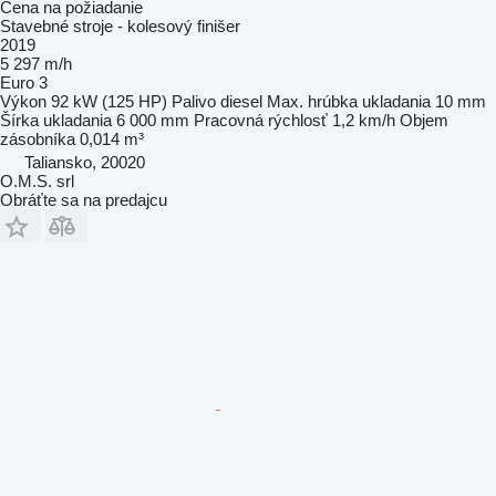
Cena na požiadanie
Stavebné stroje - kolesový finišer
2019
5 297 m/h
Euro 3
Výkon
92 kW (125 HP)
Palivo
diesel
Max. hrúbka ukladania
10 mm
Šírka ukladania
6 000 mm
Pracovná rýchlosť
1,2 km/h
Objem
zásobníka
0,014 m³
Taliansko, 20020
O.M.S. srl
Obráťte sa na predajcu