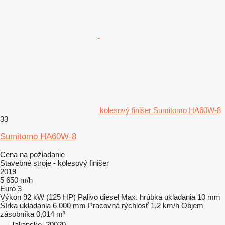
kolesový finišer Sumitomo HA60W-8
33
Sumitomo HA60W-8
Cena na požiadanie
Stavebné stroje - kolesový finišer
2019
5 650 m/h
Euro 3
Výkon
92 kW (125 HP)
Palivo
diesel
Max. hrúbka ukladania
10 mm
Šírka ukladania
6 000 mm
Pracovná rýchlosť
1,2 km/h
Objem
zásobníka
0,014 m³
Taliansko, 20020