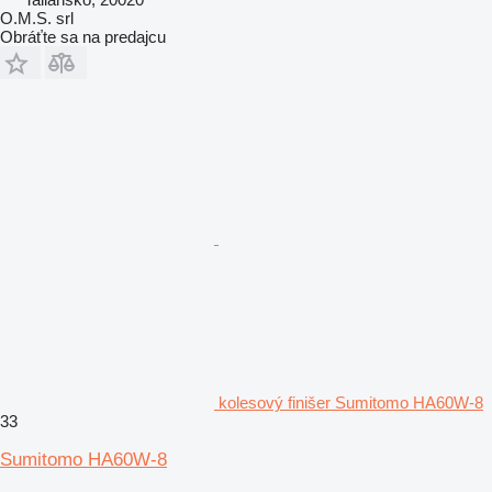
O.M.S. srl
Obráťte sa na predajcu
kolesový finišer Sumitomo HA60W-8
33
Sumitomo HA60W-8