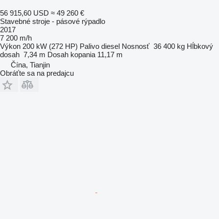
56 915,60 USD
≈ 49 260 €
Stavebné stroje - pásové rýpadlo
2017
7 200 m/h
Výkon
200 kW (272 HP)
Palivo
diesel
Nosnosť
36 400 kg
Hĺbkový
dosah
7,34 m
Dosah kopania
11,17 m
Čína, Tianjin
Obráťte sa na predajcu