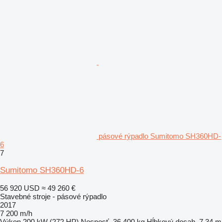
pásové rýpadlo Sumitomo SH360HD-
6
7
Sumitomo SH360HD-6
56 920 USD
≈ 49 260 €
Stavebné stroje - pásové rýpadlo
2017
7 200 m/h
Výkon
200 kW (272 HP)
Nosnosť
36 400 kg
Hĺbkový dosah
7,34 m