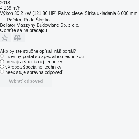
2018
4 139 m/h
Výkon
89.2 kW (121.36 HP)
Palivo
diesel
Šírka ukladania
6 000 mm
Poľsko, Ruda Śląska
Bellator Maszyny Budowlane Sp. z o.o.
Obráťte sa na predajcu
Ako by ste stručne opísali náš portál?
inzertný portál so špeciálnou technikou
predajca špeciálnej techniky
výrobca špeciálnej techniky
neexistuje správna odpoveď
Vybrať odpoveď