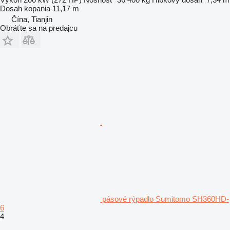
Dosah kopania
11,17 m
Čína, Tianjin
Obráťte sa na predajcu
pásové rýpadlo Sumitomo SH360HD-
6
4