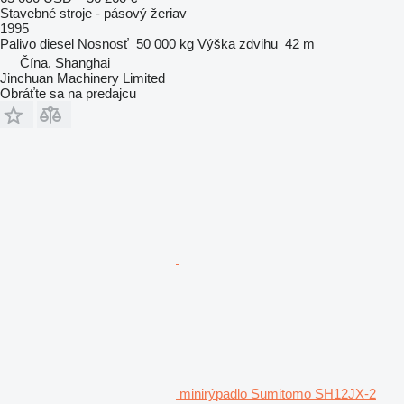
Stavebné stroje - pásový žeriav
1995
Palivo
diesel
Nosnosť
50 000 kg
Výška zdvihu
42 m
Čína, Shanghai
Jinchuan Machinery Limited
Obráťte sa na predajcu
minirýpadlo Sumitomo SH12JX-2