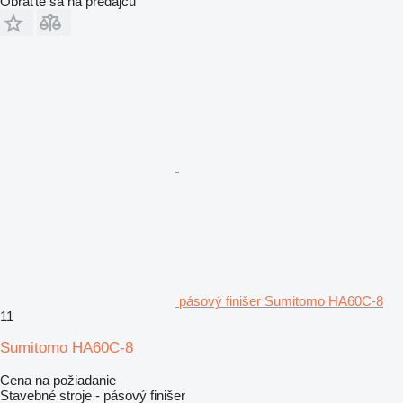
Obráťte sa na predajcu
pásový finišer Sumitomo HA60C-8
11
Sumitomo HA60C-8
Cena na požiadanie
Stavebné stroje - pásový finišer