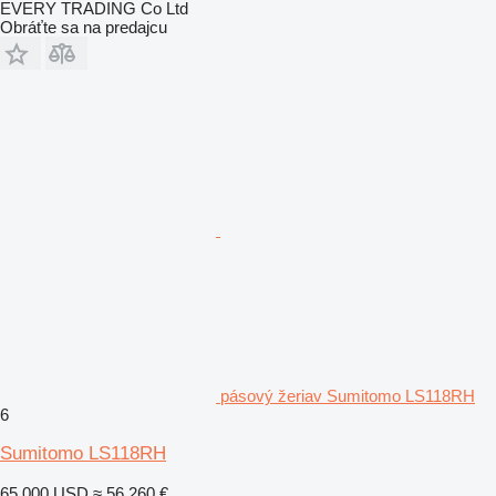
EVERY TRADING Co Ltd
Obráťte sa na predajcu
pásový žeriav Sumitomo LS118RH
6
Sumitomo LS118RH
65 000 USD
≈ 56 260 €