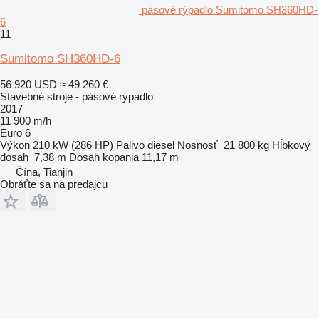
pásové rýpadlo Sumitomo SH360HD-
6
11
Sumitomo SH360HD-6
56 920 USD
≈ 49 260 €
Stavebné stroje - pásové rýpadlo
2017
11 900 m/h
Euro 6
Výkon
210 kW (286 HP)
Palivo
diesel
Nosnosť
21 800 kg
Hĺbkový
dosah
7,38 m
Dosah kopania
11,17 m
Čína, Tianjin
Obráťte sa na predajcu