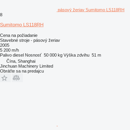
pásový žeriav Sumitomo LS118RH
8
Sumitomo LS118RH
Cena na požiadanie
Stavebné stroje - pásový žeriav
2005
5 200 m/h
Palivo
diesel
Nosnosť
50 000 kg
Výška zdvihu
51 m
Čína, Shanghai
Jinchuan Machinery Limited
Obráťte sa na predajcu