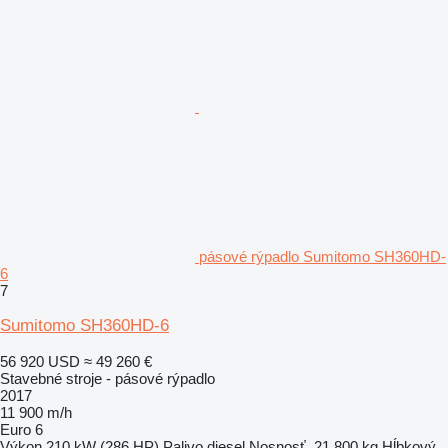
pásové rýpadlo Sumitomo SH360HD-
6
7
Sumitomo SH360HD-6
56 920 USD
≈ 49 260 €
Stavebné stroje - pásové rýpadlo
2017
11 900 m/h
Euro 6
Výkon
210 kW (286 HP)
Palivo
diesel
Nosnosť
21 800 kg
Hĺbkový