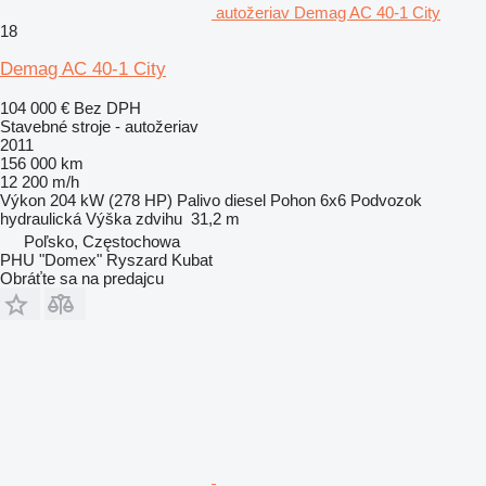
autožeriav Demag AC 40-1 City
18
Demag AC 40-1 City
104 000 €
Bez DPH
Stavebné stroje - autožeriav
2011
156 000 km
12 200 m/h
Výkon
204 kW (278 HP)
Palivo
diesel
Pohon
6x6
Podvozok
hydraulická
Výška zdvihu
31,2 m
Poľsko, Częstochowa
PHU "Domex" Ryszard Kubat
Obráťte sa na predajcu