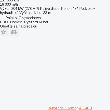
137 000 km
16 000 m/h
Výkon
204 kW (278 HP)
Palivo
diesel
Pohon
4x4
Podvozok
hydraulická
Výška zdvihu
33 m
Poľsko, Częstochowa
PHU "Domex" Ryszard Kubat
Obráťte sa na predajcu
autožeriav Demag AC 40-1