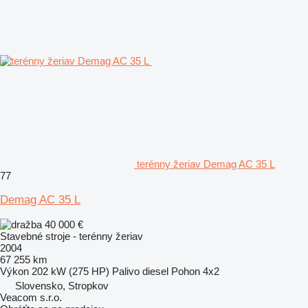
terénny žeriav Demag AC 35 L
77
Demag AC 35 L
40 000 €
Stavebné stroje - terénny žeriav
2004
67 255 km
Výkon
202 kW (275 HP)
Palivo
diesel
Pohon
4x2
Slovensko, Stropkov
Veacom s.r.o.