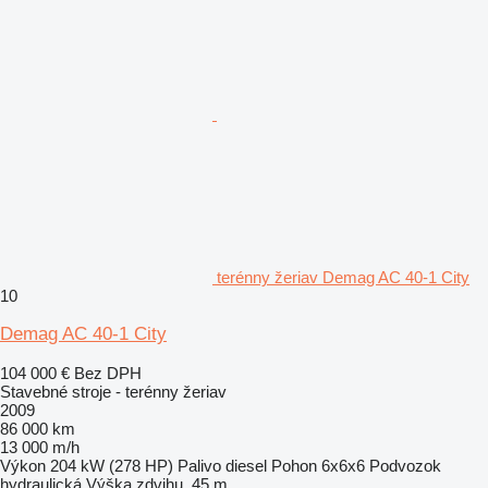
terénny žeriav Demag AC 40-1 City
10
Demag AC 40-1 City
104 000 €
Bez DPH
Stavebné stroje - terénny žeriav
2009
86 000 km
13 000 m/h
Výkon
204 kW (278 HP)
Palivo
diesel
Pohon
6x6x6
Podvozok
hydraulická
Výška zdvihu
45 m