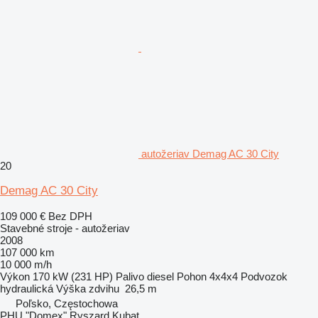
autožeriav Demag AC 30 City
20
Demag AC 30 City
109 000 €
Bez DPH
Stavebné stroje - autožeriav
2008
107 000 km
10 000 m/h
Výkon
170 kW (231 HP)
Palivo
diesel
Pohon
4x4x4
Podvozok
hydraulická
Výška zdvihu
26,5 m
Poľsko, Częstochowa
PHU "Domex" Ryszard Kubat