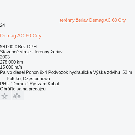
terénny žeriav Demag AC 60 City
24
Demag AC 60 City
99 000 €
Bez DPH
Stavebné stroje - terénny žeriav
2003
278 000 km
15 000 m/h
Palivo
diesel
Pohon
8x4
Podvozok
hydraulická
Výška zdvihu
52 m
Poľsko, Częstochowa
PHU "Domex" Ryszard Kubat
Obráťte sa na predajcu