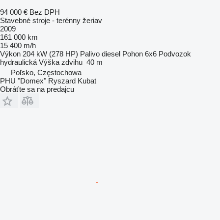
94 000 €
Bez DPH
Stavebné stroje - terénny žeriav
2009
161 000 km
15 400 m/h
Výkon
204 kW (278 HP)
Palivo
diesel
Pohon
6x6
Podvozok
hydraulická
Výška zdvihu
40 m
Poľsko, Częstochowa
PHU "Domex" Ryszard Kubat
Obráťte sa na predajcu