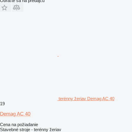
Obráťte sa na predajcu
terénny žeriav Demag AC 40
19
Demag AC 40
Cena na požiadanie
Stavebné stroje - terénny žeriav