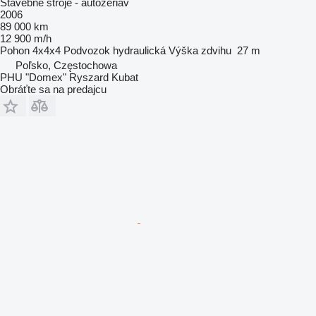
Stavebné stroje - autožeriav
2006
89 000 km
12 900 m/h
Pohon
4x4x4
Podvozok
hydraulická
Výška zdvihu
27 m
Poľsko, Częstochowa
PHU "Domex" Ryszard Kubat
Obráťte sa na predajcu