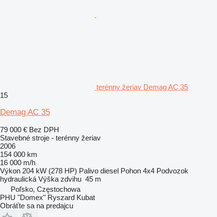
terénny žeriav Demag AC 35
15
Demag AC 35
79 000 €
Bez DPH
Stavebné stroje - terénny žeriav
2006
154 000 km
16 000 m/h
Výkon
204 kW (278 HP)
Palivo
diesel
Pohon
4x4
Podvozok
hydraulická
Výška zdvihu
45 m
Poľsko, Częstochowa
PHU "Domex" Ryszard Kubat
Obráťte sa na predajcu