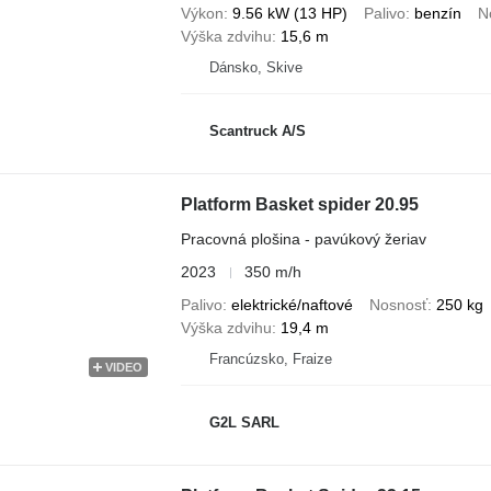
Výkon
9.56 kW (13 HP)
Palivo
benzín
N
Výška zdvihu
15,6 m
Dánsko, Skive
Scantruck A/S
Platform Basket spider 20.95
Pracovná plošina - pavúkový žeriav
2023
350 m/h
Palivo
elektrické/naftové
Nosnosť
250 kg
Výška zdvihu
19,4 m
Francúzsko, Fraize
VIDEO
G2L SARL