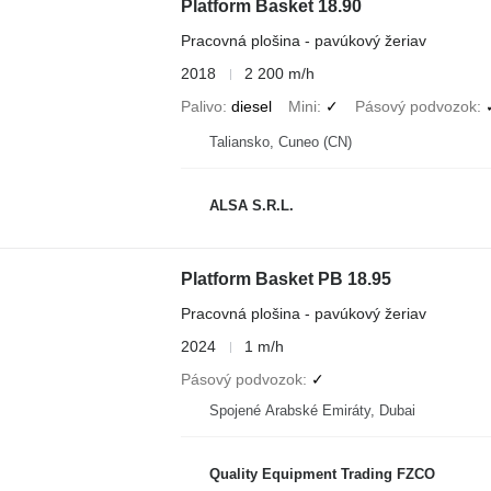
Platform Basket 18.90
Pracovná plošina - pavúkový žeriav
2018
2 200 m/h
Palivo
diesel
Mini
✓
Pásový podvozok
Taliansko, Cuneo (CN)
ALSA S.R.L.
Platform Basket PB 18.95
Pracovná plošina - pavúkový žeriav
2024
1 m/h
Pásový podvozok
✓
Spojené Arabské Emiráty, Dubai
Quality Equipment Trading FZCO