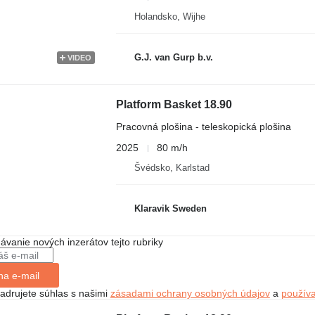
Holandsko, Wijhe
G.J. van Gurp b.v.
VIDEO
Platform Basket 18.90
Pracovná plošina - teleskopická plošina
2025
80 m/h
Švédsko, Karlstad
Klaravik Sweden
dávanie nových inzerátov tejto rubriky
na e-mail
jadrujete súhlas s našimi
zásadami ochrany osobných údajov
a
použív