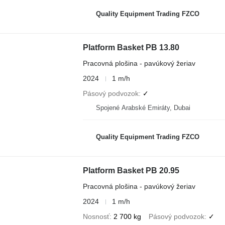
Quality Equipment Trading FZCO
Platform Basket PB 13.80
Pracovná plošina - pavúkový žeriav
2024
1 m/h
Pásový podvozok
✓
Spojené Arabské Emiráty, Dubai
Quality Equipment Trading FZCO
Platform Basket PB 20.95
Pracovná plošina - pavúkový žeriav
2024
1 m/h
Nosnosť
2 700 kg
Pásový podvozok
✓