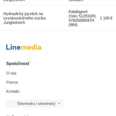
Katalógové
Hydraulický joystick na
číslo: 51293169,
vysokozdvižného vozíka
1 100 €
97825000047H
Jungheinrich
(964)
Spoločnosť
O nás
Pomoc
Kontakt
Slovensko / slovenský