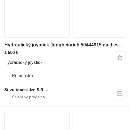
Hydraulický joystick Jungheinrich 50444915 na dieselového vysokozdvižného vozíka Jungheinrich ETV
1 500 €
Hydraulický joystick
Rumunsko
Stivuitoare-Lize S.R.L.