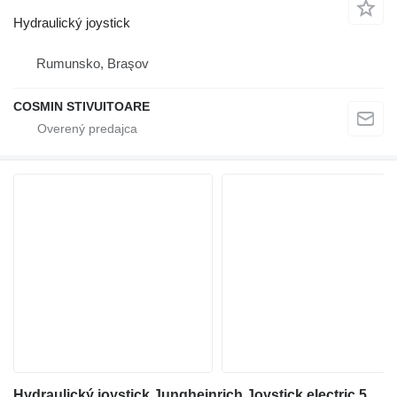
Hydraulický joystick
Rumunsko, Braşov
COSMIN STIVUITOARE
Hydraulický joystick Jungheinrich Joystick electric 51072424 na vysokozdvižného vozíka