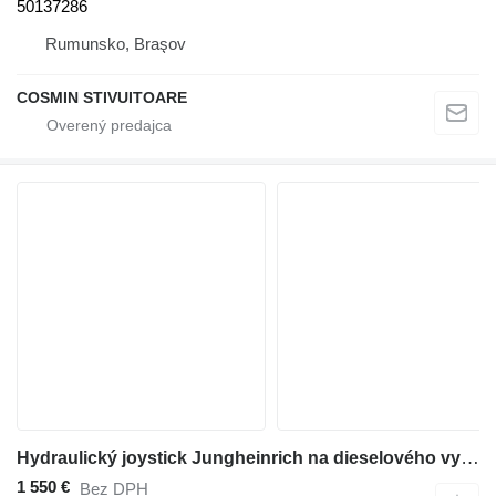
50137286
Rumunsko, Braşov
COSMIN STIVUITOARE
Hydraulický joystick Jungheinrich na dieselového vysokozdvižného vozíka
1 550 €
Bez DPH