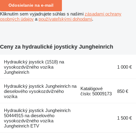
Odosielanie na e-mail
Kliknutím sem vyjadrujete súhlas s našimi
zásadami ochrany
osobných údajov
a
používateľskými dohodami
.
Ceny za hydraulické joysticky Jungheinrich
Hydraulický joystick (1518) na
vysokozdvižného vozíka
1 000 €
Jungheinrich
Hydraulický joystick Jungheinrich na
Katalógové
dieselového vysokozdvižného
850 €
číslo: 50009173
vozíka
Hydraulický joystick Jungheinrich
50444915 na dieselového
1 500 €
vysokozdvižného vozíka
Jungheinrich ETV