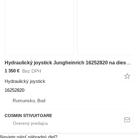
Hydraulický joystick Jungheinrich 16252820 na dieselového vysokozdvižného vozíka
1 350 €
Bez DPH
Hydraulický joystick
16252820
Rumunsko, Bod
COSMIN STIVUITOARE
Neviete nájsť náhradný diel?