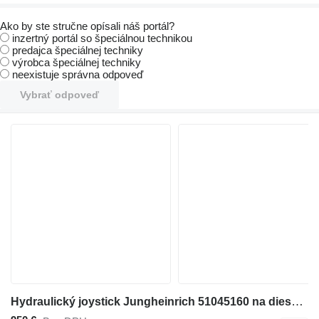
Ako by ste stručne opísali náš portál?
inzertný portál so špeciálnou technikou
predajca špeciálnej techniky
výrobca špeciálnej techniky
neexistuje správna odpoveď
Vybrať odpoveď
Hydraulický joystick Jungheinrich 51045160 na dieselového vysokozdvižného vozíka