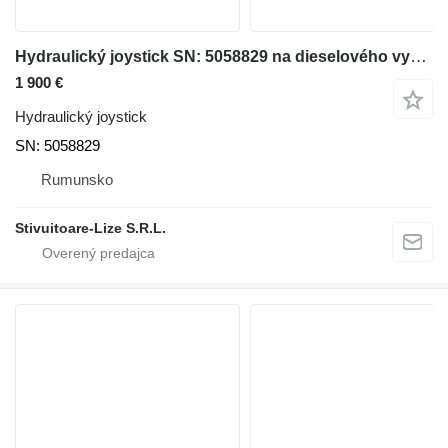
Hydraulický joystick SN: 5058829 na dieselového vysokozdvižného vozíka Jungheinrich
1 900 €
Hydraulický joystick
SN: 5058829
Rumunsko
Stivuitoare-Lize S.R.L.