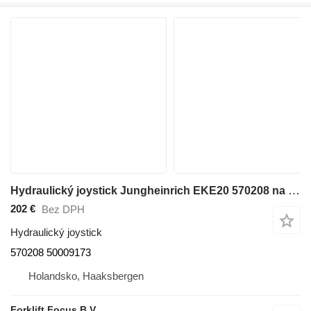
Hydraulický joystick Jungheinrich EKE20 570208 na manipulačnej techniky Jungheinrich EKE20
202 €
Bez DPH
Hydraulický joystick
570208 50009173
Holandsko, Haaksbergen
Forklift Focus B.V.