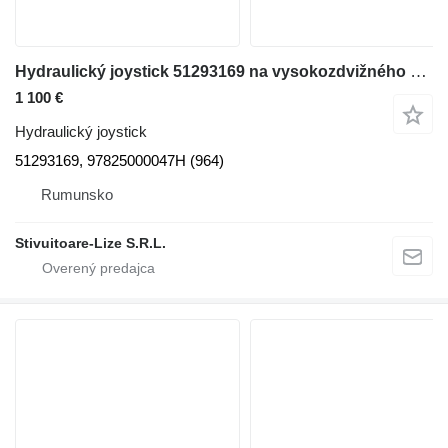
Hydraulický joystick 51293169 na vysokozdvižného vozíka Jungheinrich
1 100 €
Hydraulický joystick
51293169, 97825000047H (964)
Rumunsko
Stivuitoare-Lize S.R.L.