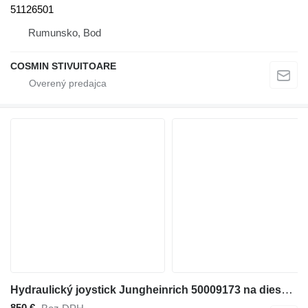
51126501
Rumunsko, Bod
COSMIN STIVUITOARE
Hydraulický joystick Jungheinrich 50009173 na dieselového vysokozdvižného vozíka
850 €