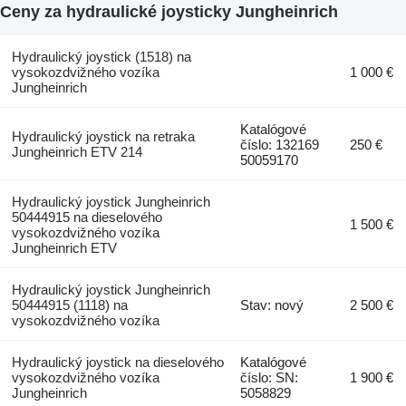
Ceny za hydraulické joysticky Jungheinrich
Hydraulický joystick (1518) na
vysokozdvižného vozíka
1 000 €
Jungheinrich
Katalógové
Hydraulický joystick na retraka
číslo: 132169
250 €
Jungheinrich ETV 214
50059170
Hydraulický joystick Jungheinrich
50444915 na dieselového
1 500 €
vysokozdvižného vozíka
Jungheinrich ETV
Hydraulický joystick Jungheinrich
50444915 (1118) na
Stav: nový
2 500 €
vysokozdvižného vozíka
Hydraulický joystick na dieselového
Katalógové
vysokozdvižného vozíka
číslo: SN:
1 900 €
Jungheinrich
5058829