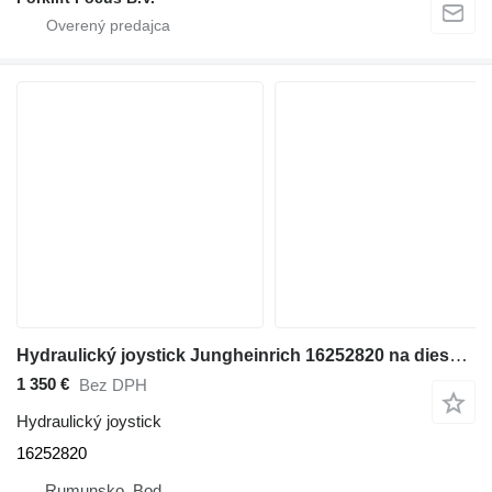
Hydraulický joystick Jungheinrich 16252820 na dieselového vysokozdvižného vozíka
1 350 €
Bez DPH
Hydraulický joystick
16252820
Rumunsko, Bod