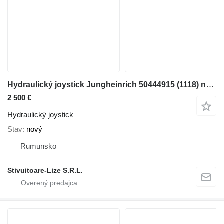
Hydraulický joystick Jungheinrich 50444915 (1118) na vysokozdvižného vozíka
2 500 €
Hydraulický joystick
Stav
nový
Rumunsko
Stivuitoare-Lize S.R.L.