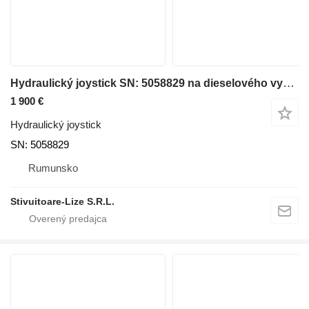
Hydraulický joystick SN: 5058829 na dieselového vysokozdvižného vozíka Jungheinrich
1 900 €
Hydraulický joystick
SN: 5058829
Rumunsko
Stivuitoare-Lize S.R.L.