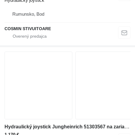
Hydraulický joystick
Rumunsko, Bod
COSMIN STIVUITOARE
Hydraulický joystick Jungheinrich 51303567 na zariadenia pre nakladacie rampy
1 170 €