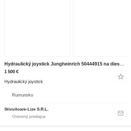
Hydraulický joystick Jungheinrich 50444915 na dieselového vysokozdvižného vozíka Jungheinrich ETV
1 500 €
Hydraulický joystick
Rumunsko
Stivuitoare-Lize S.R.L.