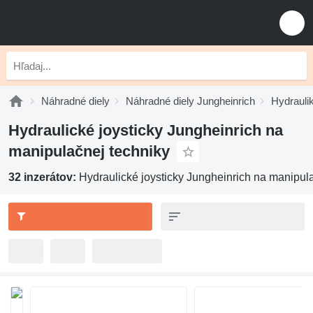
Náhradné diely
Náhradné diely Jungheinrich
Hydrauli
Hydraulické joysticky Jungheinrich na
manipulačnej techniky
32 inzerátov:
Hydraulické joysticky Jungheinrich na manipul