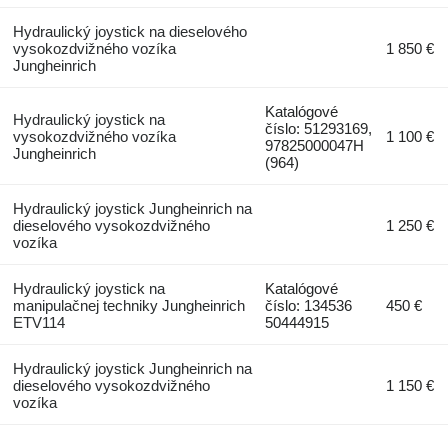
Hydraulický joystick na dieselového
vysokozdvižného vozíka
1 850 €
Jungheinrich
Katalógové
Hydraulický joystick na
číslo: 51293169,
vysokozdvižného vozíka
1 100 €
97825000047H
Jungheinrich
(964)
Hydraulický joystick Jungheinrich na
dieselového vysokozdvižného
1 250 €
vozíka
Hydraulický joystick na
Katalógové
manipulačnej techniky Jungheinrich
číslo: 134536
450 €
ETV114
50444915
Hydraulický joystick Jungheinrich na
dieselového vysokozdvižného
1 150 €
vozíka