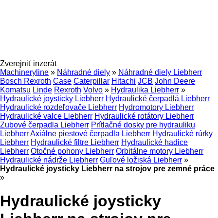
Zverejniť inzerát
Machineryline
»
Náhradné diely
»
Náhradné diely Liebherr
Bosch Rexroth
Case
Caterpillar
Hitachi
JCB
John Deere
Komatsu
Linde
Rexroth
Volvo
»
Hydraulika Liebherr
»
Hydraulické joysticky Liebherr
Hydraulické čerpadlá Liebherr
Hydraulické rozdeľovače Liebherr
Hydromotory Liebherr
Hydraulické valce Liebherr
Hydraulické rotátory Liebherr
Zubové čerpadla Liebherr
Prítlačné dosky pre hydrauliku
Liebherr
Axiálne piestové čerpadla Liebherr
Hydraulické rúrky
Liebherr
Hydraulické filtre Liebherr
Hydraulické hadice
Liebherr
Otočné pohony Liebherr
Orbitálne motory Liebherr
Hydraulické nádrže Liebherr
Guľové ložiská Liebherr
»
Hydraulické joysticky Liebherr na strojov pre zemné práce
»
Hydraulické joysticky