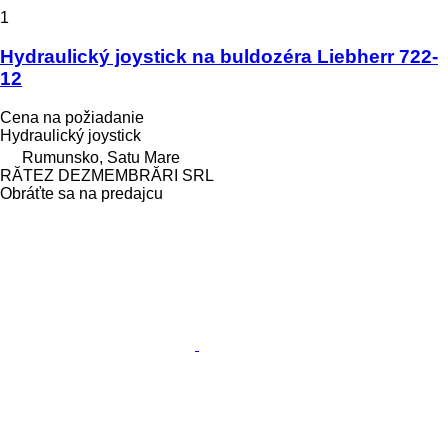
1
Hydraulický joystick na buldozéra Liebherr 722-
12
Cena na požiadanie
Hydraulický joystick
Rumunsko, Satu Mare
RĂTEZ DEZMEMBRĂRI SRL
Obráťte sa na predajcu