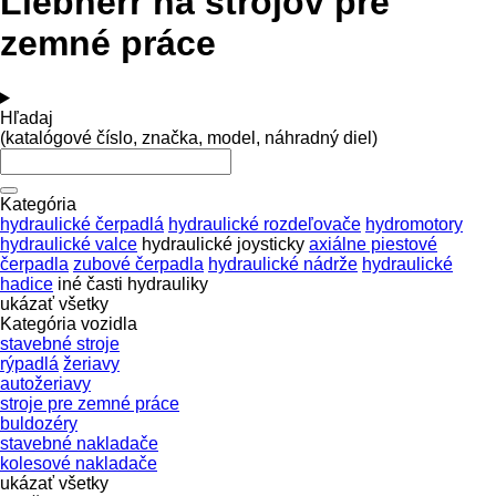
Liebherr na strojov pre
zemné práce
Hľadaj
(katalógové číslo, značka, model, náhradný diel)
Kategória
hydraulické čerpadlá
hydraulické rozdeľovače
hydromotory
hydraulické valce
hydraulické joysticky
axiálne piestové
čerpadla
zubové čerpadla
hydraulické nádrže
hydraulické
hadice
iné časti hydrauliky
ukázať všetky
Kategória vozidla
stavebné stroje
rýpadlá
žeriavy
autožeriavy
stroje pre zemné práce
buldozéry
stavebné nakladače
kolesové nakladače
ukázať všetky