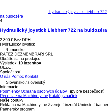
hydraulický joystick Liebherr 722
na buldozéra
4
Hydraulický joystick Liebherr 722 na buldozéra
2 300 €
Bez DPH
Hydraulický joystick
Rumunsko
RĂTEZ DEZMEMBRĂRI SRL
Obráťte sa na predajcu
Výsledok:
10 inzerátov
Ukázať
Spoločnosť
O nás
Pomoc
Kontakt
Slovensko / slovenský
Informácie
Podmienky
Ochrana osobných údajov
Tipy pre bezpečnosť
Recenzie na Machineryline
Katalóg značiek
Naše ponuky
Reklama na Machineryline
Zverejniť inzerát
Umiestniť banner
Partnerský program