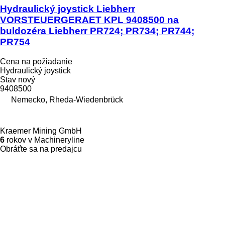
Hydraulický joystick Liebherr
VORSTEUERGERAET KPL 9408500 na
buldozéra Liebherr PR724; PR734; PR744;
PR754
Cena na požiadanie
Hydraulický joystick
Stav
nový
9408500
Nemecko, Rheda-Wiedenbrück
Kraemer Mining GmbH
6
rokov v Machineryline
Obráťte sa na predajcu