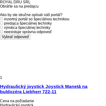
ROYAL DRU SRL
Obráťte sa na predajcu
Ako by ste stručne opísali náš portál?
inzertný portál so špeciálnou technikou
predajca špeciálnej techniky
výrobca špeciálnej techniky
neexistuje správna odpoveď
Vybrať odpoveď
1
Hydraulický joystick Joystick Manetă na
buldozéra Liebherr 722-11
Cena na požiadanie
Hydraulický joystick