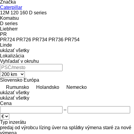
Značka
Caterpillar
12M
120
160
D series
Komatsu
D series
Liebherr
PR
PR724
PR726
PR734
PR736
PR754
Linde
ukázať všetky
Lokalizácia
Vyhľadať v okruhu
Slovensko
Európa
Rumunsko
Holandsko
Nemecko
ukázať všetky
ukázať všetky
Cena
–
Typ inzerátu
predaj
od výrobcu
lízing
úver
na splátky
výmena staré za nové
výmena