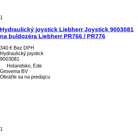
1
Hydraulický joystick Liebherr Joystick 9003081
na buldozéra Liebherr PR766 / PR776
340 €
Bez DPH
Hydraulický joystick
9003081
Holandsko, Ede
Grovema BV
Obráťte sa na predajcu
1