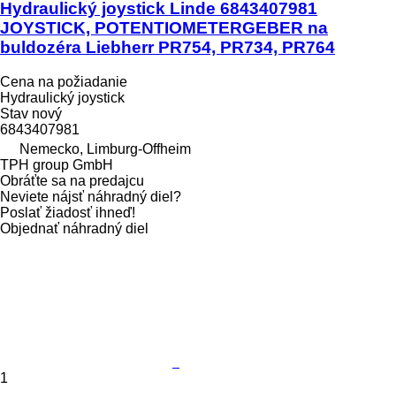
Hydraulický joystick Linde 6843407981
JOYSTICK, POTENTIOMETERGEBER na
buldozéra Liebherr PR754, PR734, PR764
Cena na požiadanie
Hydraulický joystick
Stav
nový
6843407981
Nemecko, Limburg-Offheim
TPH group GmbH
Obráťte sa na predajcu
Neviete nájsť náhradný diel?
Poslať žiadosť ihneď!
Objednať náhradný diel
1