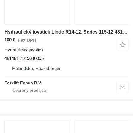
Hydraulický joystick Linde R14-12, Series 115-12 481481 na manipulačnej techniky Linde R14-12, Series 115-12
100 €
Bez DPH
Hydraulický joystick
481481 7919040095
Holandsko, Haaksbergen
Forklift Focus B.V.