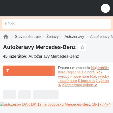
Stavebné stroje
Žeriavy
Autožeriavy
Autožeriavy 
Autožeriavy Mercedes-Benz
45 inzerátov:
Autožeriavy Mercedes-Benz
Dátum umiestnenia
Najdrahšie
hore
Najlacnejšie hore
Rok
výroby - nové hore
Rok výroby
- staré hore
Kilometrový výkon
⬊
Kilometrový výkon ⬈