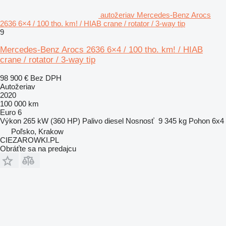
autožeriav Mercedes-Benz Arocs
2636 6×4 / 100 tho. km! / HIAB crane / rotator / 3-way tip
9
Mercedes-Benz Arocs 2636 6×4 / 100 tho. km! / HIAB
crane / rotator / 3-way tip
98 900 €
Bez DPH
Autožeriav
2020
100 000 km
Euro 6
Výkon
265 kW (360 HP)
Palivo
diesel
Nosnosť
9 345 kg
Pohon
6x4
Poľsko, Krakow
CIEZAROWKI.PL
Obráťte sa na predajcu