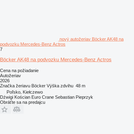
nový autožeriav Böcker AK48 na
podvozku Mercedes-Benz Actros
7
Böcker AK48 na podvozku Mercedes-Benz Actros
Cena na požiadanie
Autožeriav
2026
Značka žeriavu
Böcker
Výška zdvihu
48 m
Poľsko, Kiełczewo
Dźwigi Kościan Euro Crane Sebastian Pieprzyk
Obráťte sa na predajcu