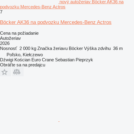
nový autožeriav Böcker AK36 na
podvozku Mercedes-Benz Actros
7
Böcker AK36 na podvozku Mercedes-Benz Actros
Cena na požiadanie
Autožeriav
2026
Nosnosť
2 000 kg
Značka žeriavu
Böcker
Výška zdvihu
36 m
Poľsko, Kiełczewo
Dźwigi Kościan Euro Crane Sebastian Pieprzyk
Obráťte sa na predajcu