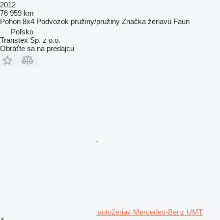
2012
76 959 km
Pohon
8x4
Podvozok
pružiny/pružiny
Značka žeriavu
Faun
Poľsko
Transtex Sp. z o.o.
Obráťte sa na predajcu
autožeriav Mercedes-Benz UMT