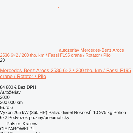
autožeriav Mercedes-Benz Arocs
2536 6×2 / 200 tho. km / Fassi F195 crane / Rotator / Pilo
29
Mercedes-Benz Arocs 2536 6×2 / 200 tho. km / Fassi F195
crane / Rotator / Pilo
84 800 €
Bez DPH
Autožeriav
2020
200 000 km
Euro 6
Výkon
265 kW (360 HP)
Palivo
diesel
Nosnosť
10 975 kg
Pohon
6x2
Podvozok
pružiny/pneumatický
Poľsko, Krakow
CIEZAROWKI.PL