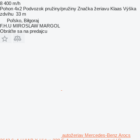
8 400 m/h
Pohon
4x2
Podvozok
pružiny/pružiny
Značka žeriavu
Klaas
Výška
zdvihu
33 m
Poľsko, Biłgoraj
F.H.U MIROSLAW MARGOL
Obráťte sa na predajcu
autožeriav Mercedes-Benz Arocs