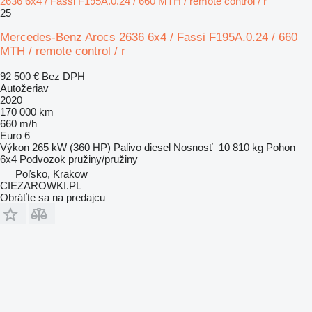
2636 6x4 / Fassi F195A.0.24 / 660 MTH / remote control / r
25
Mercedes-Benz Arocs 2636 6x4 / Fassi F195A.0.24 / 660
MTH / remote control / r
92 500 €
Bez DPH
Autožeriav
2020
170 000 km
660 m/h
Euro 6
Výkon
265 kW (360 HP)
Palivo
diesel
Nosnosť
10 810 kg
Pohon
6x4
Podvozok
pružiny/pružiny
Poľsko, Krakow
CIEZAROWKI.PL
Obráťte sa na predajcu