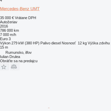
4
Mercedes-Benz UMT
35 000 €
Vrátane DPH
Autožeriav
2016
786 000 km
7 000 m/h
Euro 3
Výkon
279 kW (380 HP)
Palivo
diesel
Nosnosť
12 kg
Výška zdvihu
15 m
Rumunsko, ilfov
Iulian Drulea
Obráťte sa na predajcu