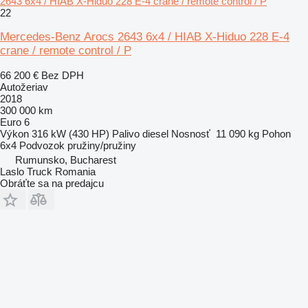
2643 6x4 / HIAB X-Hiduo 228 E-4 crane / remote control / P
22
Mercedes-Benz Arocs 2643 6x4 / HIAB X-Hiduo 228 E-4
crane / remote control / P
66 200 €
Bez DPH
Autožeriav
2018
300 000 km
Euro 6
Výkon
316 kW (430 HP)
Palivo
diesel
Nosnosť
11 090 kg
Pohon
6x4
Podvozok
pružiny/pružiny
Rumunsko, Bucharest
Laslo Truck Romania
Obráťte sa na predajcu