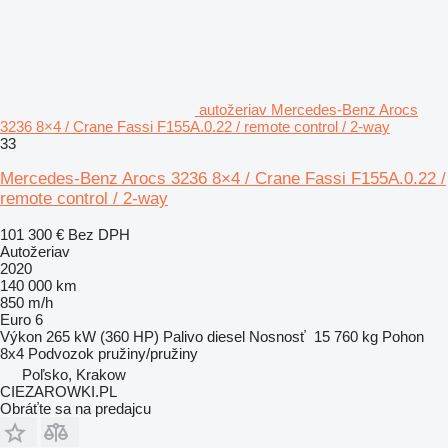
autožeriav Mercedes-Benz Arocs
3236 8×4 / Crane Fassi F155A.0.22 / remote control / 2-way
33
Mercedes-Benz Arocs 3236 8×4 / Crane Fassi F155A.0.22 /
remote control / 2-way
101 300 €
Bez DPH
Autožeriav
2020
140 000 km
850 m/h
Euro 6
Výkon
265 kW (360 HP)
Palivo
diesel
Nosnosť
15 760 kg
Pohon
8x4
Podvozok
pružiny/pružiny
Poľsko, Krakow
CIEZAROWKI.PL
Obráťte sa na predajcu