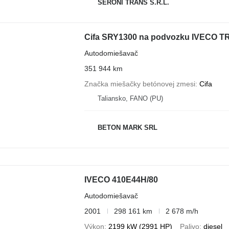
SERONI TRANS S.R.L.
Cifa SRY1300 na podvozku IVECO 
Autodomiešavač
351 944 km
Značka miešačky betónovej zmesi
Cifa
Taliansko, FANO (PU)
BETON MARK SRL
IVECO 410E44H/80
Autodomiešavač
2001
298 161 km
2 678 m/h
Výkon
2199 kW (2991 HP)
Palivo
diesel