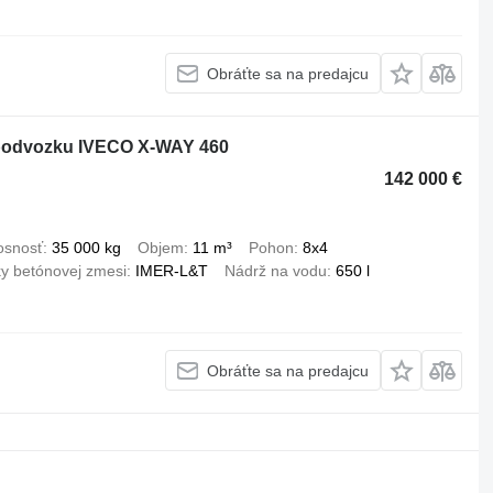
Obráťte sa na predajcu
 podvozku IVECO X-WAY 460
142 000 €
osnosť
35 000 kg
Objem
11 m³
Pohon
8x4
y betónovej zmesi
IMER-L&T
Nádrž na vodu
650 l
Obráťte sa na predajcu