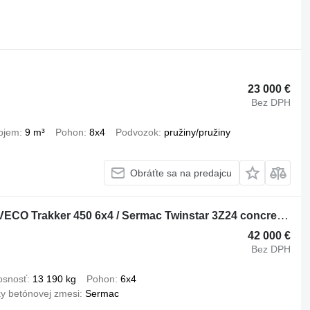
23 000 €
Bez DPH
bjem
9 m³
Pohon
8x4
Podvozok
pružiny/pružiny
Obráťte sa na predajcu
Sermac Twinstar 3Z24 na podvozku IVECO Trakker 450 6x4 / Sermac Twinstar 3Z24 concrete mixer pump / Rem
42 000 €
Bez DPH
osnosť
13 190 kg
Pohon
6x4
y betónovej zmesi
Sermac