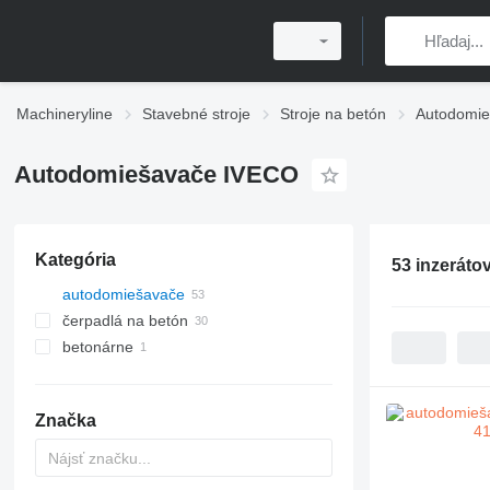
Machineryline
Stavebné stroje
Stroje na betón
Autodomie
Autodomiešavače IVECO
Kategória
53 inzeráto
autodomiešavače
čerpadlá na betón
betonárne
mobilné betonárne
Značka