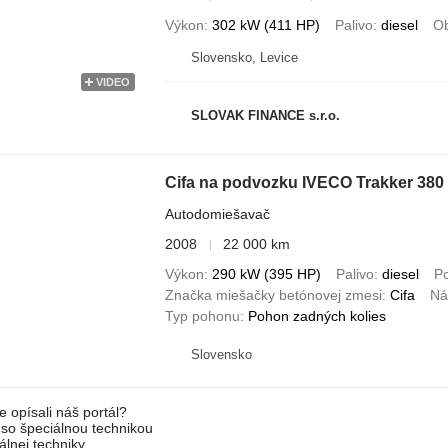
Výkon
302 kW (411 HP)
Palivo
diesel
O
Slovensko, Levice
VIDEO
SLOVAK FINANCE s.r.o.
Cifa na podvozku IVECO Trakker 380
Autodomiešavač
2008
22 000 km
Výkon
290 kW (395 HP)
Palivo
diesel
P
Značka miešačky betónovej zmesi
Cifa
Ná
Typ pohonu
Pohon zadných kolies
Slovensko
e opísali náš portál?
l so špeciálnou technikou
álnej techniky