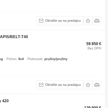
Obráťte sa na predajcu
PIS/BELT-T40
59 850 €
Bez DPH
kg
Pohon
8x4
Podvozok
pružiny/pružiny
Obráťte sa na predajcu
y 420
129 900 €