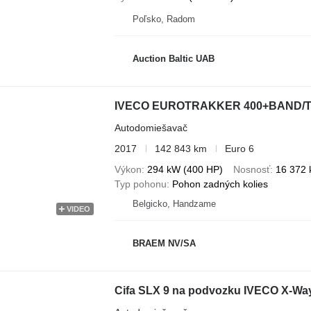
Poľsko, Radom
Auction Baltic UAB
IVECO EUROTRAKKER 400+BAND/TA
Autodomiešavač
2017
142 843 km
Euro 6
Výkon
294 kW (400 HP)
Nosnosť
16 372 
Typ pohonu
Pohon zadných kolies
Belgicko, Handzame
VIDEO
BRAEM NV/SA
Cifa SLX 9 na podvozku IVECO X-Wa