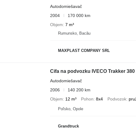
Autodomiešavač
2004
170 000 km
Objem
7 m³
Rumunsko, Bacău
MAXPLAST COMPANY SRL
Cifa na podvozku IVECO Trakker 380 
Autodomiešavač
2006
140 200 km
Objem
12 m³
Pohon
8x4
Podvozok
pru
Poľsko, Opole
Grandtruck