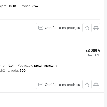
bjem
10 m³
Pohon
8x4
Obráťte sa na predajcu
23 000 €
Bez DPH
ohon
8x4
Podvozok
pružiny/pružiny
drž na vodu
500 l
Obráťte sa na predajcu