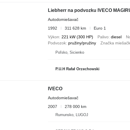
Liebherr na podvozku IVECO MAGIR
Autodomiešavač
1992
311 628 km
Euro 1
Výkon
221 kW (300 HP)
Palivo
diesel
N
Podvozok
pružiny/pružiny
Značka miešačk
Poľsko, Sicienko
P.U.H Rafał Orzechowski
IVECO
Autodomiešavač
2007
278 000 km
Rumunsko, LUGOJ