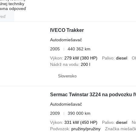
lnej techniky
rávna odpoveď
veď
IVECO Trakker
Autodomiešavač
2005
440 362 km
Výkon
279 kW (380 HP)
Palivo
diesel
O
Nádrž na vodu
200 l
Slovensko
Autodomiešavač
2009
390 000 km
Výkon
331 kW (450 HP)
Palivo
diesel
N
Podvozok
pružiny/pružiny
Značka miešačk