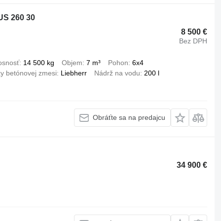
US 260 30
8 500 €
Bez DPH
osnosť
14 500 kg
Objem
7 m³
Pohon
6x4
y betónovej zmesi
Liebherr
Nádrž na vodu
200 l
Obráťte sa na predajcu
34 900 €