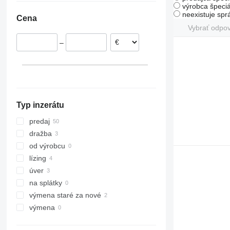
výrobca špeciá
Poľsko
neexistuje sp
Cena
Rumunsko
Vybrať odpo
Nemecko
–
Holandsko
Maďarsko
Belgicko
Česko
ukázať všetky
Typ inzerátu
predaj
dražba
od výrobcu
lízing
úver
na splátky
výmena staré za nové
výmena