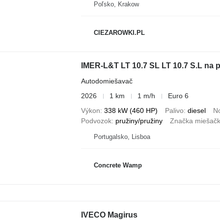
Poľsko, Krakow
CIEZAROWKI.PL
IMER-L&T LT 10.7 SL LT 10.7 S.L na
Autodomiešavač
2026
1 km
1 m/h
Euro 6
Výkon
338 kW (460 HP)
Palivo
diesel
N
Podvozok
pružiny/pružiny
Značka miešačk
Portugalsko, Lisboa
Concrete Wamp
IVECO Magirus