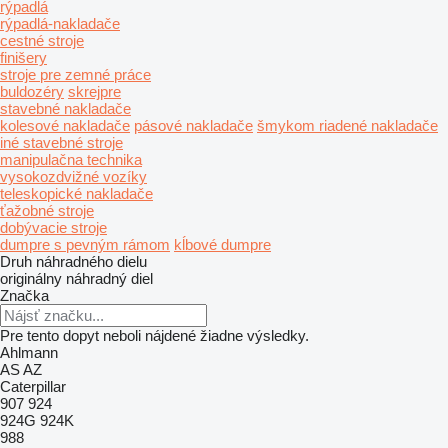
rýpadlá
rýpadlá-nakladače
cestné stroje
finišery
stroje pre zemné práce
buldozéry
skrejpre
stavebné nakladače
kolesové nakladače
pásové nakladače
šmykom riadené nakladače
iné stavebné stroje
manipulačna technika
vysokozdvižné vozíky
teleskopické nakladače
ťažobné stroje
dobývacie stroje
dumpre s pevným rámom
kĺbové dumpre
Druh náhradného dielu
originálny náhradný diel
Značka
Pre tento dopyt neboli nájdené žiadne výsledky.
Ahlmann
AS
AZ
Caterpillar
907
924
924G
924K
988