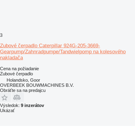
3
Zubové čerpadlo Caterpillar 924G-205-3669-
Gearpump/Zahnradpumpe/Tandwielpomp na kolesového
nakladača
Cena na požiadanie
Zubové čerpadlo
Holandsko, Goor
OVERBEEK BOUWMACHINES B.V.
Obráťte sa na predajcu
Výsledok:
9 inzerátov
Ukázať