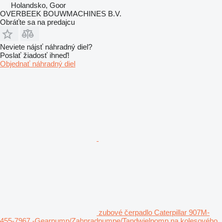
Holandsko, Goor
OVERBEEK BOUWMACHINES B.V.
Obráťte sa na predajcu
Neviete nájsť náhradný diel?
Poslať žiadosť ihneď!
Objednať náhradný diel
zubové čerpadlo Caterpillar 907M-
455-7967 -Gearpump/Zahnradpumpe/Tandwielpomp na kolesového