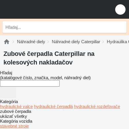
Náhradné diely
Náhradné diely Caterpillar
Hydraulika C
Zubové čerpadla Caterpillar na
kolesových nakladačov
Hľadaj
(katalógové číslo, značka, model, náhradný diel)
Kategória
hydraulické valce
hydraulické čerpadlá
hydraulické rozdeľovače
zubové čerpadla
ukázať všetky
Kategória vozidla
stavebné stroje