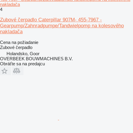
nakladača
4
Zubové čerpadlo Caterpillar 907M- 455-7967 -
Gearpump/Zahnradpumpe/Tandwielpomp na kolesového
nakladača
Cena na požiadanie
Zubové čerpadlo
Holandsko, Goor
OVERBEEK BOUWMACHINES B.V.
Obráťte sa na predajcu