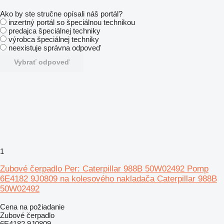
Ako by ste stručne opísali náš portál?
inzertný portál so špeciálnou technikou
predajca špeciálnej techniky
výrobca špeciálnej techniky
neexistuje správna odpoveď
Vybrať odpoveď
1
Zubové čerpadlo Per: Caterpillar 988B 50W02492 Pomp
6E4182 9J0809 na kolesového nakladača Caterpillar 988B
50W02492
Cena na požiadanie
Zubové čerpadlo
6E4182 9J0809