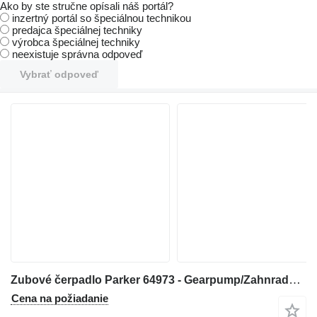
Ako by ste stručne opísali náš portál?
inzertný portál so špeciálnou technikou
predajca špeciálnej techniky
výrobca špeciálnej techniky
neexistuje správna odpoveď
Vybrať odpoveď
Zubové čerpadlo Parker 64973 - Gearpump/Zahnradpumpe/Tandwielpomp na stavebného stroja
Cena na požiadanie