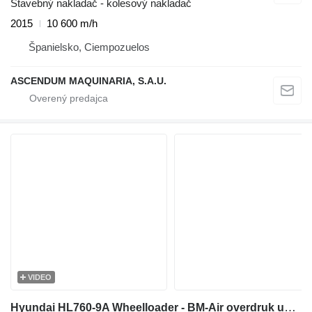
Stavebný nakladač - kolesový nakladač
2015
10 600 m/h
Španielsko, Ciempozuelos
ASCENDUM MAQUINARIA, S.A.U.
VIDEO
Hyundai HL760-9A Wheelloader - BM-Air overdruk unit - Cummins QSB6.7 - E