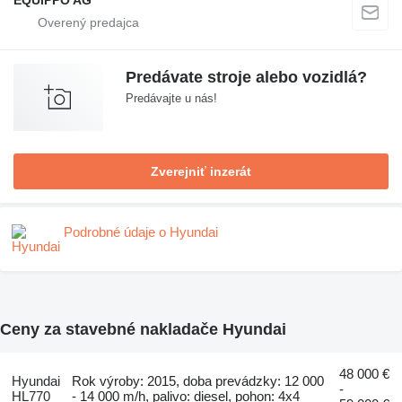
EQUIPPO AG
Predávate stroje alebo vozidlá?
Predávajte u nás!
Zverejniť inzerát
Podrobné údaje o Hyundai
Ceny za stavebné nakladače Hyundai
48 000 €
Hyundai
Rok výroby: 2015, doba prevádzky: 12 000
-
HL770
- 14 000 m/h, palivo: diesel, pohon: 4x4