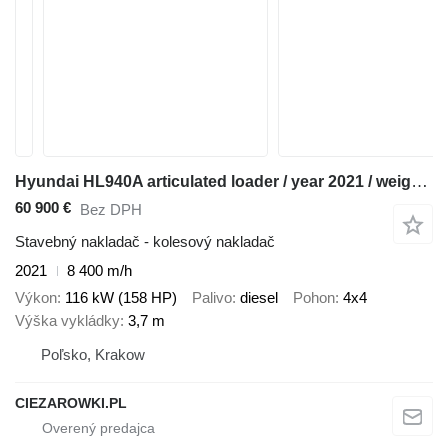
Hyundai HL940A articulated loader / year 2021 / weight 13.5t year of pro
60 900 €
Bez DPH
Stavebný nakladač - kolesový nakladač
2021
8 400 m/h
Výkon
116 kW (158 HP)
Palivo
diesel
Pohon
4x4
Výška vykládky
3,7 m
Poľsko, Krakow
CIEZAROWKI.PL