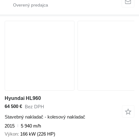
Hyundai HL960
64 500 €
Bez DPH
Stavebný nakladač - kolesový nakladač
2015
5 940 m/h
Výkon
166 kW (226 HP)