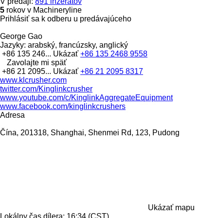
V predaji:
891 inzerátov
5
rokov v Machineryline
Prihlásiť sa k odberu u predávajúceho
George Gao
Jazyky:
arabský, francúzsky, anglický
+86 135 246...
Ukázať
+86 135 2468 9558
Zavolajte mi späť
+86 21 2095...
Ukázať
+86 21 2095 8317
www.klcrusher.com
twitter.com/Kinglinkcrusher
www.youtube.com/c/KinglinkAggregateEquipment
www.facebook.com/kinglinkcrushers
Adresa
Čína, 201318, Shanghai, Shenmei Rd, 123, Pudong
Ukázať mapu
Lokálny čas dílera: 16:34 (CST)