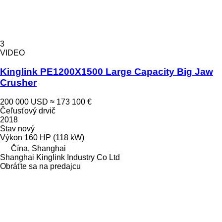
3
VIDEO
Kinglink PE1200X1500 Large Capacity Big Jaw
Crusher
200 000 USD
≈ 173 100 €
Čeľusťový drvič
2018
Stav
nový
Výkon
160 HP (118 kW)
Čína, Shanghai
Shanghai Kinglink Industry Co Ltd
Obráťte sa na predajcu