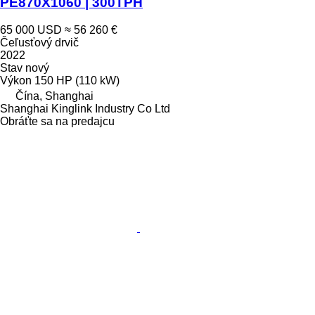
PE870X1060 | 300TPH
65 000 USD
≈ 56 260 €
Čeľusťový drvič
2022
Stav
nový
Výkon
150 HP (110 kW)
Čína, Shanghai
Shanghai Kinglink Industry Co Ltd
Obráťte sa na predajcu