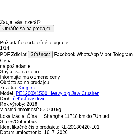
Zaujal vás inzerát?
Obráťte sa na predajcu
Požiadať o dodatočné fotografie
1/14
PDF
Zdieľať
Sťažnosť
Facebook
WhatsApp
Viber
Telegram
Cena:
na požiadanie
Spýtať sa na cenu
Informujte ma o zmene ceny
Obráťte sa na predajcu
Značka:
Kinglink
Model:
PE1200X1500 Heavy big Jaw Crusher
Druh:
čeľusťový drvič
Rok výroby:
2018
Vlastná hmotnosť:
83 000 kg
Lokalizácia:
Čína
Shanghai
11718 km do "United
States/Columbus"
Identifikačné číslo predajcu:
KL-20180420-L01
Dátum umiestnenia:
16. 7. 2026