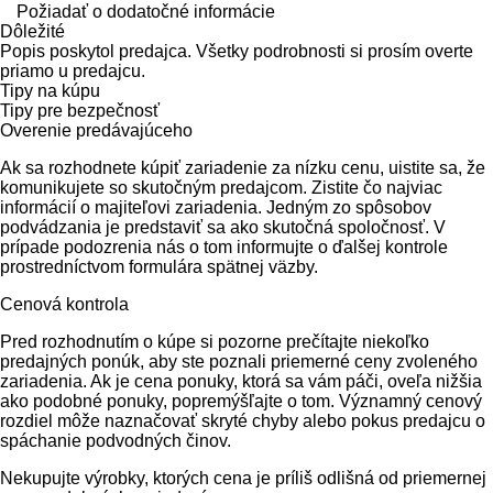
Požiadať o dodatočné informácie
Dôležité
Popis poskytol predajca. Všetky podrobnosti si prosím overte
priamo u predajcu.
Tipy na kúpu
Tipy pre bezpečnosť
Overenie predávajúceho
Ak sa rozhodnete kúpiť zariadenie za nízku cenu, uistite sa, že
komunikujete so skutočným predajcom. Zistite čo najviac
informácií o majiteľovi zariadenia. Jedným zo spôsobov
podvádzania je predstaviť sa ako skutočná spoločnosť. V
prípade podozrenia nás o tom informujte o ďalšej kontrole
prostredníctvom formulára spätnej väzby.
Cenová kontrola
Pred rozhodnutím o kúpe si pozorne prečítajte niekoľko
predajných ponúk, aby ste poznali priemerné ceny zvoleného
zariadenia. Ak je cena ponuky, ktorá sa vám páči, oveľa nižšia
ako podobné ponuky, popremýšľajte o tom. Významný cenový
rozdiel môže naznačovať skryté chyby alebo pokus predajcu o
spáchanie podvodných činov.
Nekupujte výrobky, ktorých cena je príliš odlišná od priemernej