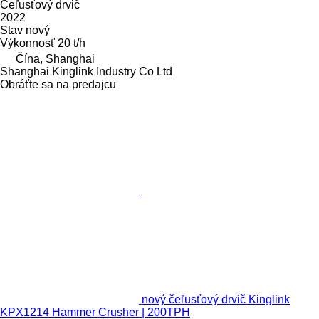
Čeľusťový drvič
2022
Stav
nový
Výkonnosť
20 t/h
Čína, Shanghai
Shanghai Kinglink Industry Co Ltd
Obráťte sa na predajcu
nový čeľusťový drvič Kinglink
KPX1214 Hammer Crusher | 200TPH