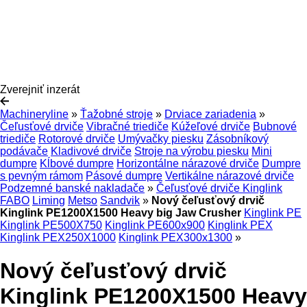
Zverejniť inzerát
Machineryline
»
Ťažobné stroje
»
Drviace zariadenia
»
Čeľusťové drviče
Vibračné triediče
Kúžeľové drviče
Bubnové
triediče
Rotorové drviče
Umývačky piesku
Zásobníkový
podávače
Kladivové drviče
Stroje na výrobu piesku
Mini
dumpre
Kĺbové dumpre
Horizontálne nárazové drviče
Dumpre
s pevným rámom
Pásové dumpre
Vertikálne nárazové drviče
Podzemné banské nakladače
»
Čeľusťové drviče Kinglink
FABO
Liming
Metso
Sandvik
»
Nový čeľusťový drvič
Kinglink PE1200X1500 Heavy big Jaw Crusher
Kinglink PE
Kinglink PE500X750
Kinglink PE600x900
Kinglink PEX
Kinglink PEX250X1000
Kinglink PEX300x1300
»
Nový čeľusťový drvič
Kinglink PE1200X1500 Heavy