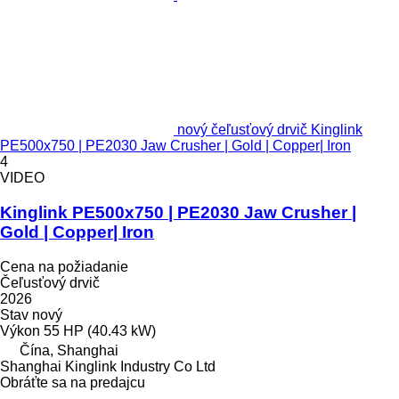
nový čeľusťový drvič Kinglink
PE500x750 | PE2030 Jaw Crusher | Gold | Copper| Iron
4
VIDEO
Kinglink PE500x750 | PE2030 Jaw Crusher |
Gold | Copper| Iron
Cena na požiadanie
Čeľusťový drvič
2026
Stav
nový
Výkon
55 HP (40.43 kW)
Čína, Shanghai
Shanghai Kinglink Industry Co Ltd
Obráťte sa na predajcu