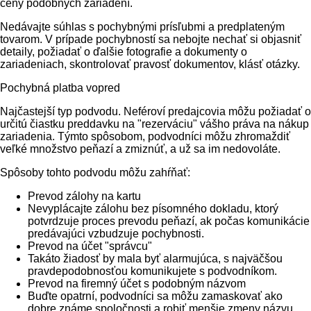
ceny podobných zariadení.
Nedávajte súhlas s pochybnými prísľubmi a predplateným
tovarom. V prípade pochybností sa nebojte nechať si objasniť
detaily, požiadať o ďalšie fotografie a dokumenty o
zariadeniach, skontrolovať pravosť dokumentov, klásť otázky.
Pochybná platba vopred
Najčastejší typ podvodu. Neféroví predajcovia môžu požiadať o
určitú čiastku preddavku na "rezerváciu" vášho práva na nákup
zariadenia. Týmto spôsobom, podvodníci môžu zhromaždiť
veľké množstvo peňazí a zmiznúť, a už sa im nedovoláte.
Spôsoby tohto podvodu môžu zahŕňať:
Prevod zálohy na kartu
Nevyplácajte zálohu bez písomného dokladu, ktorý
potvrdzuje proces prevodu peňazí, ak počas komunikácie
predávajúci vzbudzuje pochybnosti.
Prevod na účet "správcu"
Takáto žiadosť by mala byť alarmujúca, s najväčšou
pravdepodobnosťou komunikujete s podvodníkom.
Prevod na firemný účet s podobným názvom
Buďte opatrní, podvodníci sa môžu zamaskovať ako
dobre známe spoločnosti a robiť menšie zmeny názvu.