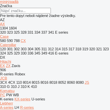
minirýpadlá
Značka
Pre tento dopyt neboli nájdené žiadne výsledky.
AZ
AX
1304
1604
320
323
325
328
331
334
337
341
E series
Case
580
590
788
CX
Caterpillar
120
301
302
303
304
305
311
312
314
315
317
318
319
320
321
323
324
325
329
330
336
345
349
416
E-series
DX
Hitachi
EX
ZX
Zaxis
906
R-series
Robex
JCB
3CX
4CX
110
8014
8015
8016
8018
8052
8060
8080
JS
310 G
310 J
310 K
410
Komatsu
PC
PW
WB
K-series
KX-series
U-series
Liebherr
A-series
LH
R-series