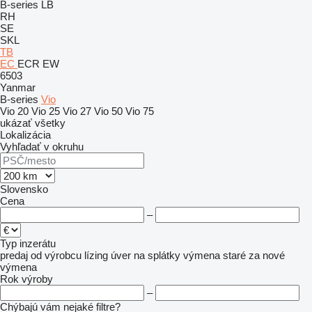
B-series
LB
RH
SE
SKL
TB
EC
ECR
EW
6503
Yanmar
B-series
Vio
Vio 20
Vio 25
Vio 27
Vio 50
Vio 75
ukázať všetky
Lokalizácia
Vyhľadať v okruhu
Slovensko
Cena
–
Typ inzerátu
predaj
od výrobcu
lízing
úver
na splátky
výmena staré za nové
výmena
Rok výroby
–
Chýbajú vám nejaké filtre?