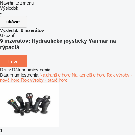
Navrhnite zmenu
Výsledok:
-
ukázať
Výsledok:
9 inzerátov
Ukázať
9 inzerátov:
Hydraulické joysticky Yanmar na
rýpadlá
Filter
Druh
:
Dátum umiestnenia
Dátum umiestnenia
Najdrahšie hore
Najlacnejšie hore
Rok výroby -
nové hore
Rok výroby - staré hore
1