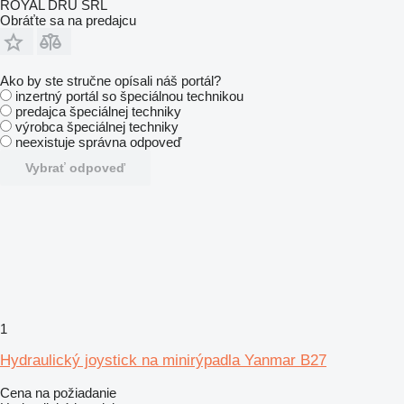
ROYAL DRU SRL
Obráťte sa na predajcu
Ako by ste stručne opísali náš portál?
inzertný portál so špeciálnou technikou
predajca špeciálnej techniky
výrobca špeciálnej techniky
neexistuje správna odpoveď
Vybrať odpoveď
1
Hydraulický joystick na minirýpadla Yanmar B27
Cena na požiadanie