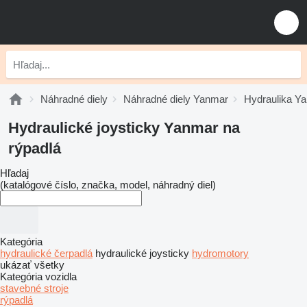
Náhradné diely
Náhradné diely Yanmar
Hydraulika Y
Hydraulické joysticky Yanmar na
rýpadlá
Hľadaj
(katalógové číslo, značka, model, náhradný diel)
Kategória
hydraulické čerpadlá
hydraulické joysticky
hydromotory
ukázať všetky
Kategória vozidla
stavebné stroje
rýpadlá