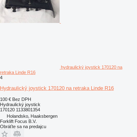
hydraulický joystick 170120 na
retraka Linde R16
4
Hydraulický joystick 170120 na retraka Linde R16
100 €
Bez DPH
Hydraulický joystick
170120 1133801354
Holandsko, Haaksbergen
Forklift Focus B.V.
Obráťte sa na predajcu