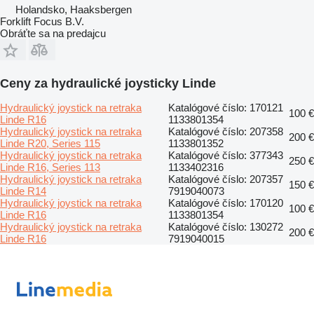
Holandsko, Haaksbergen
Forklift Focus B.V.
Obráťte sa na predajcu
Ceny za hydraulické joysticky Linde
Hydraulický joystick na retraka
Katalógové číslo: 170121
100 €
Linde R16
1133801354
Hydraulický joystick na retraka
Katalógové číslo: 207358
200 €
Linde R20, Series 115
1133801352
Hydraulický joystick na retraka
Katalógové číslo: 377343
250 €
Linde R16, Series 113
1133402316
Hydraulický joystick na retraka
Katalógové číslo: 207357
150 €
Linde R14
7919040073
Hydraulický joystick na retraka
Katalógové číslo: 170120
100 €
Linde R16
1133801354
Hydraulický joystick na retraka
Katalógové číslo: 130272
200 €
Linde R16
7919040015