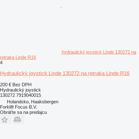
hydraulický joystick Linde 130272 na
retraka Linde R16
4
Hydraulický joystick Linde 130272 na retraka Linde R16
200 €
Bez DPH
Hydraulický joystick
130272 7919040015
Holandsko, Haaksbergen
Forklift Focus B.V.
Obráťte sa na predajcu