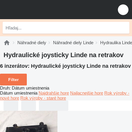
Náhradné diely
Náhradné diely Linde
Hydraulika Lind
Hydraulické joysticky Linde na retrakov
6 inzerátov:
Hydraulické joysticky Linde na retrakov
Filter
Druh
:
Dátum umiestnenia
Dátum umiestnenia
Najdrahšie hore
Najlacnejšie hore
Rok výroby -
nové hore
Rok výroby - staré hore