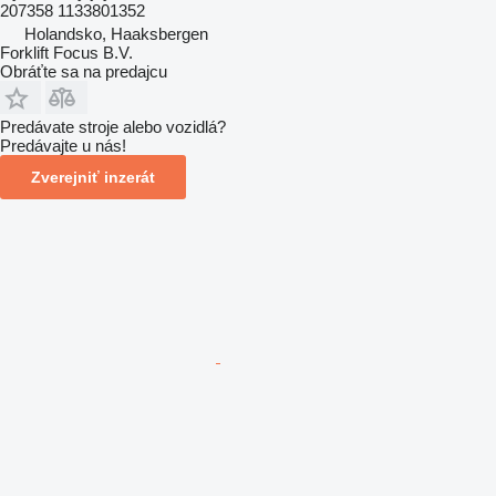
207358 1133801352
Holandsko, Haaksbergen
Forklift Focus B.V.
Obráťte sa na predajcu
Predávate stroje alebo vozidlá?
Predávajte u nás!
Zverejniť inzerát