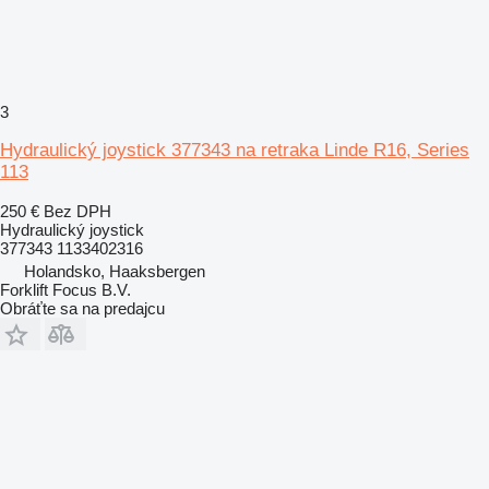
3
Hydraulický joystick 377343 na retraka Linde R16, Series
113
250 €
Bez DPH
Hydraulický joystick
377343 1133402316
Holandsko, Haaksbergen
Forklift Focus B.V.
Obráťte sa na predajcu