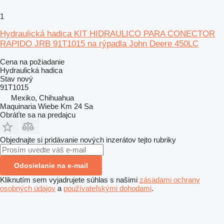
1
Hydraulická hadica KIT HIDRAULICO PARA CONECTOR
RAPIDO JRB 91T1015 na rýpadla John Deere 450LC
Cena na požiadanie
Hydraulická hadica
Stav
nový
91T1015
Mexiko, Chihuahua
Maquinaria Wiebe Km 24 Sa
Obráťte sa na predajcu
Objednajte si pridávanie nových inzerátov tejto rubriky
Odosielanie na e-mail
Kliknutím sem vyjadrujete súhlas s našimi
zásadami ochrany
osobných údajov
a
používateľskými dohodami
.