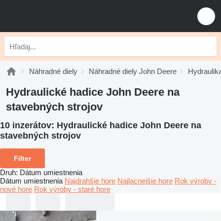
Náhradné diely
Náhradné diely John Deere
Hydraulik
Hydraulické hadice John Deere na
stavebných strojov
10 inzerátov:
Hydraulické hadice John Deere na
stavebných strojov
Filter
Druh
:
Dátum umiestnenia
Dátum umiestnenia
Najdrahšie hore
Najlacnejšie hore
Rok výroby -
nové hore
Rok výroby - staré hore