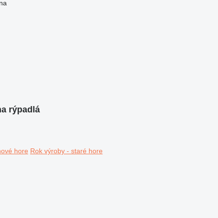
na
na rýpadlá
nové hore
Rok výroby - staré hore