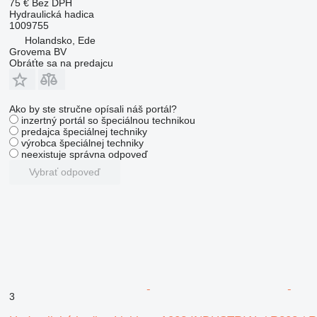
75 €
Bez DPH
Hydraulická hadica
1009755
Holandsko, Ede
Grovema BV
Obráťte sa na predajcu
Ako by ste stručne opísali náš portál?
inzertný portál so špeciálnou technikou
predajca špeciálnej techniky
výrobca špeciálnej techniky
neexistuje správna odpoveď
Vybrať odpoveď
3