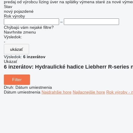
predaj
od výrobcu
lízing
úver
na splátky
výmena staré za nové
výme
Stav
nový
pojazdené
Rok výroby
–
Chýbajú vám nejaké filtre?
Navrhnite zmenu
Výsledok:
-
ukázať
Výsledok:
6 inzerátov
Ukázať
6 inzerátov:
Hydraulické hadice Liebherr R-series 
Filter
Druh
:
Dátum umiestnenia
Dátum umiestnenia
Najdrahšie hore
Najlacnejšie hore
Rok výroby - 