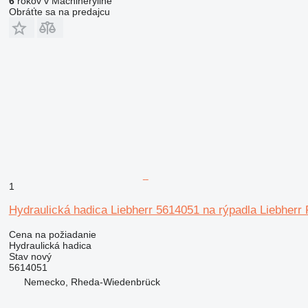
6
rokov v Machineryline
Obráťte sa na predajcu
1
Hydraulická hadica Liebherr 5614051 na rýpadla Liebherr
Cena na požiadanie
Hydraulická hadica
Stav
nový
5614051
Nemecko, Rheda-Wiedenbrück