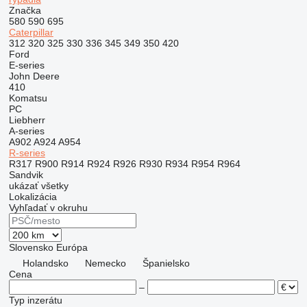
Značka
580
590
695
Caterpillar
312
320
325
330
336
345
349
350
420
Ford
E-series
John Deere
410
Komatsu
PC
Liebherr
A-series
A902
A924
A954
R-series
R317
R900
R914
R924
R926
R930
R934
R954
R964
Sandvik
ukázať všetky
Lokalizácia
Vyhľadať v okruhu
Slovensko
Európa
Holandsko
Nemecko
Španielsko
Cena
–
Typ inzerátu