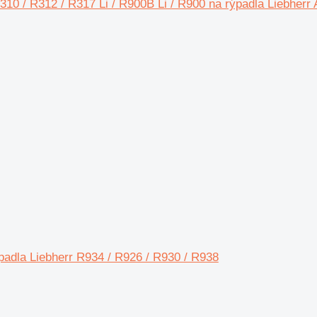
10 / R312 / R317 Li / R900B Li / R900 na rýpadla Liebher
padla Liebherr R934 / R926 / R930 / R938