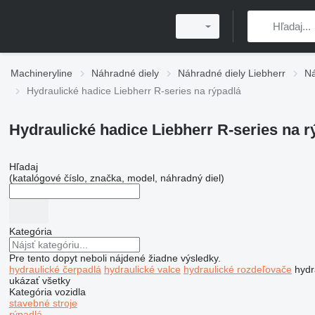
Machineryline
Náhradné diely
Náhradné diely Liebherr
Ná
Hydraulické hadice Liebherr R-series na rýpadlá
Hydraulické hadice Liebherr R-series na r
Hľadaj
(katalógové číslo, značka, model, náhradný diel)
Kategória
Pre tento dopyt neboli nájdené žiadne výsledky.
hydraulické čerpadlá
hydraulické valce
hydraulické rozdeľovače
hydr
ukázať všetky
Kategória vozidla
stavebné stroje
rýpadlá