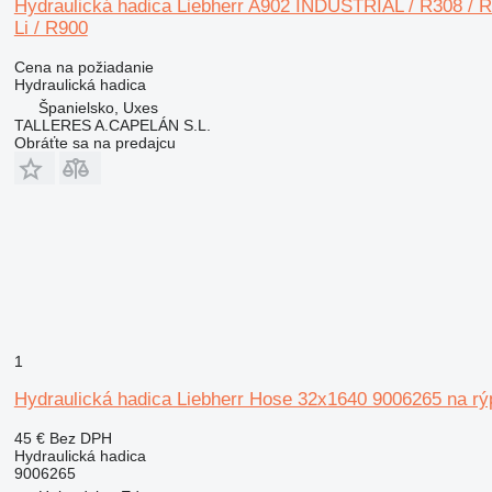
Hydraulická hadica Liebherr A902 INDUSTRIAL / R308 / R3
Li / R900
Cena na požiadanie
Hydraulická hadica
Španielsko, Uxes
TALLERES A.CAPELÁN S.L.
Obráťte sa na predajcu
1
Hydraulická hadica Liebherr Hose 32x1640 9006265 na rý
45 €
Bez DPH
Hydraulická hadica
9006265