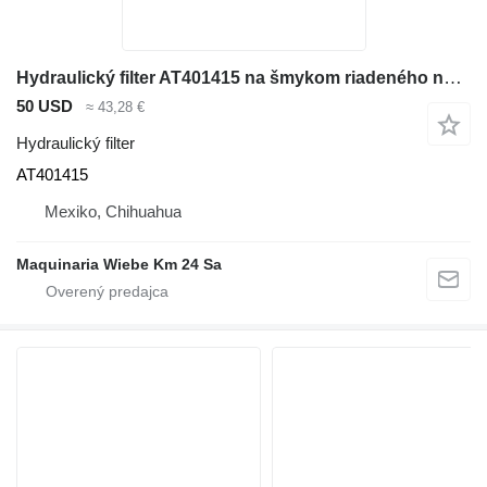
Hydraulický filter AT401415 na šmykom riadeného nakladača John Deere 328E, 329E, 332E, 333E, 326E, 324E
50 USD
≈ 43,28 €
Hydraulický filter
AT401415
Mexiko, Chihuahua
Maquinaria Wiebe Km 24 Sa