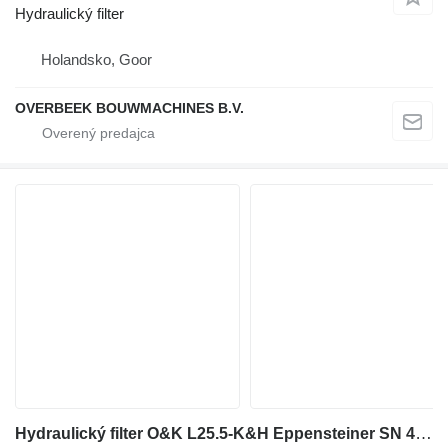
Hydraulický filter
Holandsko, Goor
OVERBEEK BOUWMACHINES B.V.
Hydraulický filter O&K L25.5-K&H Eppensteiner SN 4531297-Filter na kolesového nakladača