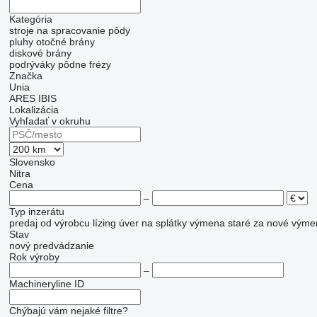
Kategória
stroje na spracovanie pôdy
pluhy otočné
brány
diskové brány
podrýváky
pôdne frézy
Značka
Unia
ARES
IBIS
Lokalizácia
Vyhľadať v okruhu
Slovensko
Nitra
Cena
–
Typ inzerátu
predaj
od výrobcu
lízing
úver
na splátky
výmena staré za nové
výme
Stav
nový
predvádzanie
Rok výroby
–
Machineryline ID
Chýbajú vám nejaké filtre?