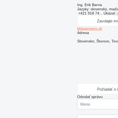
Ing. Erik Barna
Jazyky:
slovenský, maďar
+421 918 74...
Ukázať
Zavolajte m
bbteamagro.sk
Adresa
Slovensko, Šturovo, To
Požiadať o s
Odoslať správu