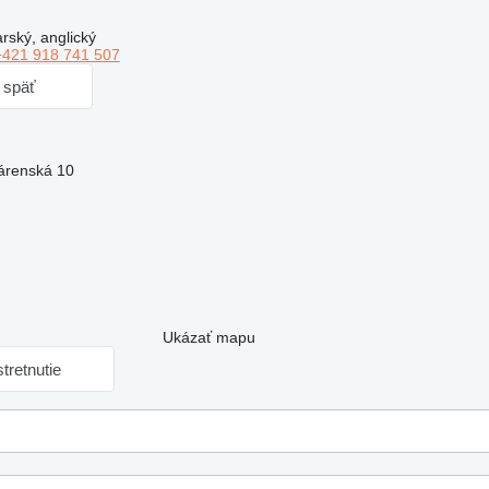
ský, anglický
+421 918 741 507
i späť
várenská 10
Ukázať mapu
tretnutie