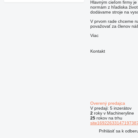
Hlavným cieľom firmy je
normám z hľadiska život
dodávame stroje na vysok
V prvom rade chceme na
považovať za členov náš
Viac
Kontakt
Overený predajca
V predaji:
5 inzerátov
2
roky v Machineryline
25
rokov na trhu
site16922633147197387
Prihlásiť sa k odbe