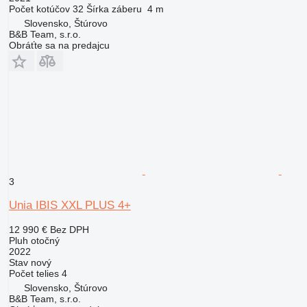
Počet kotúčov
32
Šírka záberu
4 m
Slovensko, Štúrovo
B&B Team, s.r.o.
Obráťte sa na predajcu
3
Unia IBIS XXL PLUS 4+
12 990 €
Bez DPH
Pluh otočný
2022
Stav
nový
Počet telies
4
Slovensko, Štúrovo
B&B Team, s.r.o.