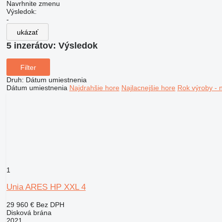
Navrhnite zmenu
Výsledok:
-
ukázať
5 inzerátov:
Výsledok
Filter
Druh
:
Dátum umiestnenia
Dátum umiestnenia
Najdrahšie hore
Najlacnejšie hore
Rok výroby - 
1
Unia ARES HP XXL 4
29 960 €
Bez DPH
Disková brána
2021