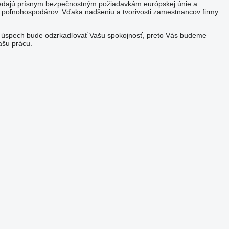
povedajú prísnym bezpečnostným požiadavkám európskej únie a
 poľnohospodárov. Vďaka nadšeniu a tvorivosti zamestnancov firmy
š úspech bude odzrkadľovať Vašu spokojnosť, preto Vás budeme
ašu prácu.