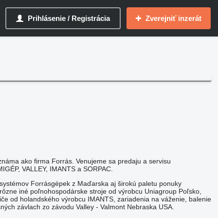
Prihlásenie / Registrácia
Zverejniť inzerát
známa ako firma Forrás. Venujeme sa predaju a servisu
OMIGÉP, VALLEY, IMANTS a SORPAC.
 systémov Forrásgépek z Maďarska aj širokú paletu ponuky
a rôzne iné poľnohospodárske stroje od výrobcu Uniagroup Poľsko,
iče od holandského výrobcu IMANTS, zariadenia na váženie, balenie
šných závlach zo závodu Valley - Valmont Nebraska USA.