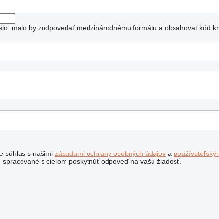
číslo: malo by zodpovedať medzinárodnému formátu a obsahovať kód kra
te súhlas s našimi
zásadami ochrany osobných údajov
a
používateľský
 spracované s cieľom poskytnúť odpoveď na vašu žiadosť.