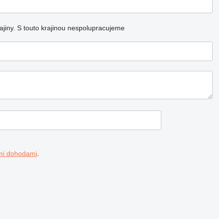
jiny.
S touto krajinou nespolupracujeme
mi dohodami
.