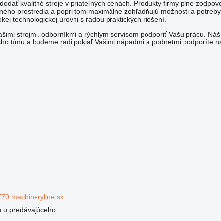
 dodať kvalitné stroje v priateľných cenách. Produkty firmy plne zod
ného prostredia a popri tom maximálne zohľadňujú možnosti a potreby
ej technologickej úrovni s radou praktických riešení.
šimi strojmi, odborníkmi a rýchlym servisom podporiť Vašu prácu. Ná
ho tímu a budeme radi pokiaľ Vašimi nápadmi a podnetmi podporíte n
70.machineryline.sk
ru u predávajúceho