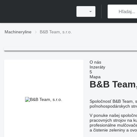
Machineryline
B&B Team, s.r.o.
O nás
Inzeráty
5
Mapa
B&B Team, 
Spoločnosť B&B Team, s.
poľnohospodárskych st
V ponuke našej spoločn
pracovných strojov na k
profesionálne mulčovače
a čistenie zeleniny a o