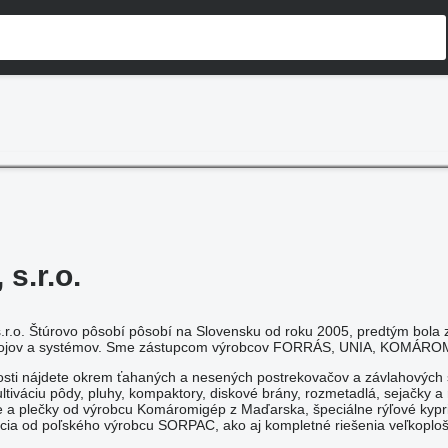
s.r.o.
r.o. Štúrovo pôsobí pôsobí na Slovensku od roku 2005, predtým bola 
rojov a systémov. Sme zástupcom výrobcov FORRÁS, UNIA, KOMÁR
osti nájdete okrem ťahaných a nesených postrekovačov a závlahových
ultiváciu pôdy, pluhy, kompaktory, diskové brány, rozmetadlá, sejačky 
 a plečky od výrobcu Komáromigép z Maďarska, špeciálne rýľové kypr
vocia od poľského výrobcu SORPAC, ako aj kompletné riešenia veľkoplo