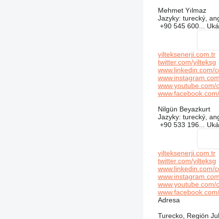
Mehmet Yılmaz
Jazyky:
turecký, ang
+90 545 600...
Uká
yilteksenerji.com.tr
twitter.com/yilteksg
www.linkedin.com/co
www.instagram.com/y
www.youtube.com/
www.facebook.com/
Nilgün Beyazkurt
Jazyky:
turecký, ang
+90 533 196...
Uká
yilteksenerji.com.tr
twitter.com/yilteksg
www.linkedin.com/co
www.instagram.com/y
www.youtube.com/
www.facebook.com/
Adresa
Turecko, Región Juh