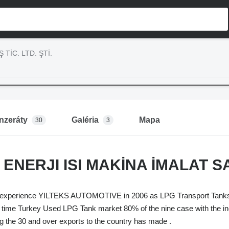
 TİC. LTD. ŞTİ.
Inzeráty
Galéria
Mapa
30
3
ENERJI ISI MAKİNA İMALAT SAN
r experience YILTEKS AUTOMOTIVE in 2006 as LPG Transport Tanks 
t time Turkey Used LPG Tank market 80% of the nine case with the inc
 the 30 and over exports to the country has made .