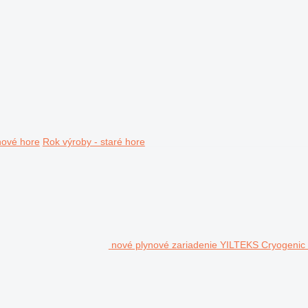
nové hore
Rok výroby - staré hore
nové plynové zariadenie YILTEKS Cryogeni