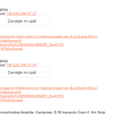
lický
zať
+90 545 600 47 27
Zavolajte mi späť
mpany/y-lteks-enerji-is-makina-imalat-san-&-d-ticaret-ltd-ti-/
ilteksenerji/
channel/UCzWHA9hfUxllK6RF_8qAQYQ
YilTeKsGroup/
lický
zať
+90 533 196 47 97
Zavolajte mi späť
mpany/y-lteks-enerji-is-makina-imalat-san-&-d-ticaret-ltd-ti-/
ilteksenerji/
channel/UCzWHA9hfUxllK6RF_8qAQYQ
YilTeKsGroup/
ovýchodnej Anatólie, Gaziantep, E-90 karayolu Üzeri 4. Km Nizip