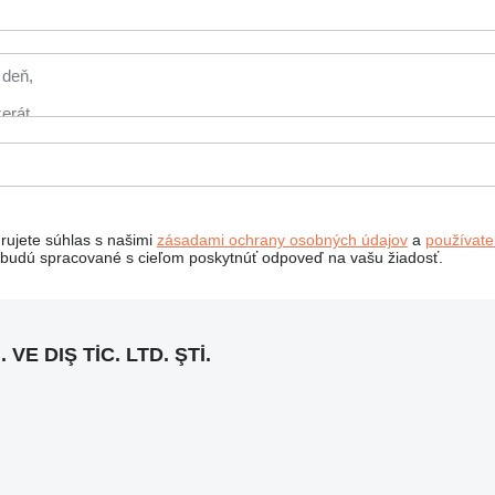
rujete súhlas s našimi
zásadami ochrany osobných údajov
a
používat
budú spracované s cieľom poskytnúť odpoveď na vašu žiadosť.
VE DIŞ TİC. LTD. ŞTİ.