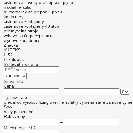
cisternové návesy pre dopravu plynu
nákladné autá
autocisterny na prepravu plynu
kontajnery
cisternové kontajnery
cisternové kontajnery 40 stôp
priemyselné stroje
vybavenia čerpacej stanice
plynové zariadenia
Značka
YILTEKS
LPG
Lokalizácia
Vyhľadať v okruhu
Slovensko
Cena
–
Typ inzerátu
predaj
od výrobcu
lízing
úver
na splátky
výmena staré za nové
výme
Stav
nový
pojazdené
Rok výroby
–
Machineryline ID