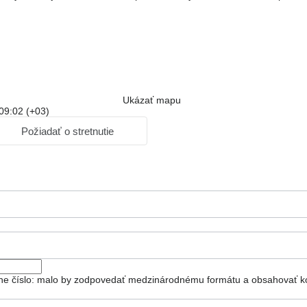
Ukázať mapu
 09:02 (+03)
Požiadať o stretnutie
ónne číslo: malo by zodpovedať medzinárodnému formátu a obsahovať kó