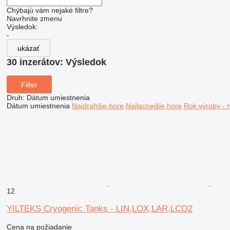
Chýbajú vám nejaké filtre?
Navrhnite zmenu
Výsledok:
-
ukázať
30 inzerátov:
Výsledok
Filter
Druh
:
Dátum umiestnenia
Dátum umiestnenia
Najdrahšie hore
Najlacnejšie hore
Rok výroby - 
12
YILTEKS Cryogenic Tanks - LIN,LOX,LAR,LCO2
Cena na požiadanie