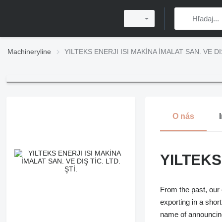
Machineryline
YILTEKS ENERJI ISI MAKİNA İMALAT SAN. VE DIŞ
O nás
YILTEKS 
From the past, ou
exporting in a shor
name of announcing