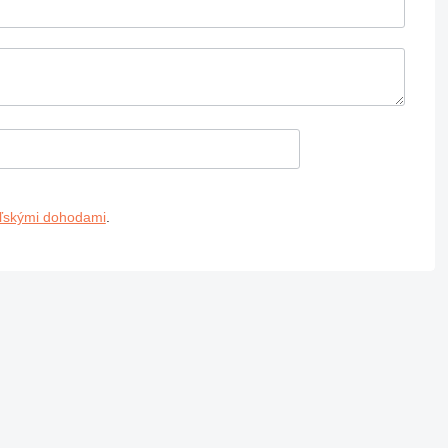
eľskými dohodami
.