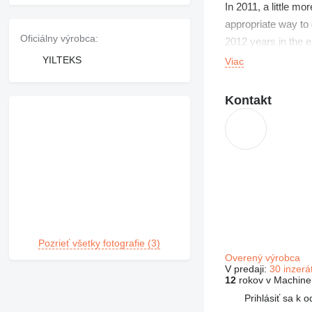
In 2011, a little 
appropriate way to 
Oficiálny výrobca:
2012 years in the 
genişleterek8.500 
YILTEKS
Viac
position to do the 
companies in manu
Kontakt
Pozrieť všetky fotografie (3)
Overený výrobca
V predaji:
30 inzerá
12
rokov v Machiner
Prihlásiť sa k