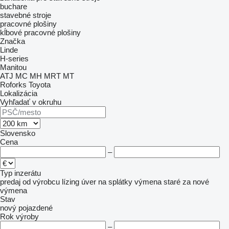
buchare
stavebné stroje
pracovné plošiny
kĺbové pracovné plošiny
Značka
Linde
H-series
Manitou
ATJ
MC
MH
MRT
MT
Roforks
Toyota
Lokalizácia
Vyhľadať v okruhu
Slovensko
Cena
–
Typ inzerátu
predaj
od výrobcu
lízing
úver
na splátky
výmena staré za nové
výmena
Stav
nový
pojazdené
Rok výroby
–