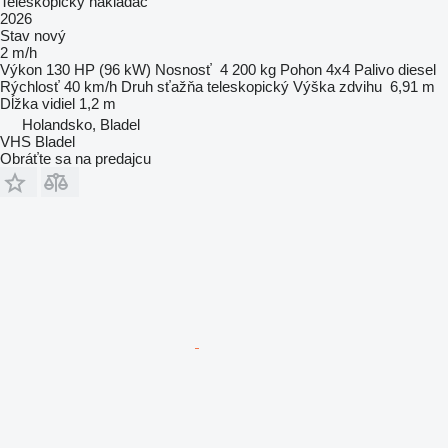
Teleskopický nakladač
2026
Stav
nový
2 m/h
Výkon
130 HP (96 kW)
Nosnosť
4 200 kg
Pohon
4x4
Palivo
diesel
Rýchlosť
40 km/h
Druh sťažňa
teleskopický
Výška zdvihu
6,91 m
Dĺžka vidiel
1,2 m
Holandsko, Bladel
VHS Bladel
Obráťte sa na predajcu