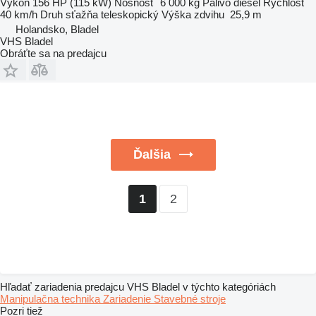
Výkon
156 HP (115 kW)
Nosnosť
6 000 kg
Palivo
diesel
Rýchlosť
40 km/h
Druh sťažňa
teleskopický
Výška zdvihu
25,9 m
Holandsko, Bladel
VHS Bladel
Obráťte sa na predajcu
Ďalšia
2
1
Hľadať zariadenia predajcu VHS Bladel v týchto kategóriách
Manipulačna technika
Zariadenie
Stavebné stroje
Pozri tiež