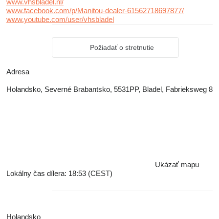
www.vhsbladel.nl/
www.facebook.com/p/Manitou-dealer-61562718697877/
www.youtube.com/user/vhsbladel
Požiadať o stretnutie
Adresa
Holandsko, Severné Brabantsko, 5531PP, Bladel, Fabrieksweg 8
Ukázať mapu
Lokálny čas dílera: 18:53 (CEST)
Holandsko