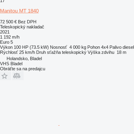
17
Manitou MT 1840
72 500 €
Bez DPH
Teleskopický nakladač
2021
1 192 m/h
Euro 5
Výkon
100 HP (73.5 kW)
Nosnosť
4 000 kg
Pohon
4x4
Palivo
diesel
Rýchlosť
25 km/h
Druh sťažňa
teleskopický
Výška zdvihu
18 m
Holandsko, Bladel
VHS Bladel
Obráťte sa na predajcu