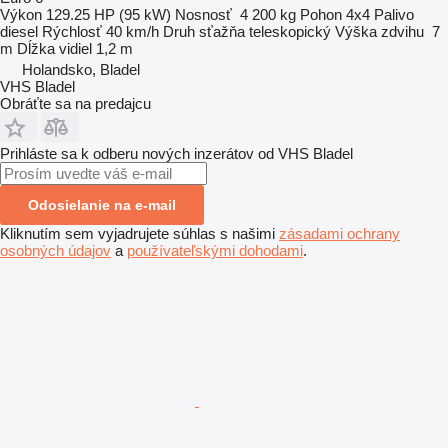
Výkon
129.25 HP (95 kW)
Nosnosť
4 200 kg
Pohon
4x4
Palivo
diesel
Rýchlosť
40 km/h
Druh sťažňa
teleskopický
Výška zdvihu
7
m
Dĺžka vidiel
1,2 m
Holandsko, Bladel
VHS Bladel
Obráťte sa na predajcu
Prihláste sa k odberu nových inzerátov od VHS Bladel
Odosielanie na e-mail
Kliknutím sem vyjadrujete súhlas s našimi
zásadami ochrany
osobných údajov
a
používateľskými dohodami
.