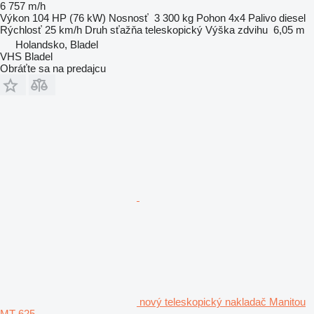
6 757 m/h
Výkon
104 HP (76 kW)
Nosnosť
3 300 kg
Pohon
4x4
Palivo
diesel
Rýchlosť
25 km/h
Druh sťažňa
teleskopický
Výška zdvihu
6,05 m
Holandsko, Bladel
VHS Bladel
Obráťte sa na predajcu
nový teleskopický nakladač Manitou
MT 625