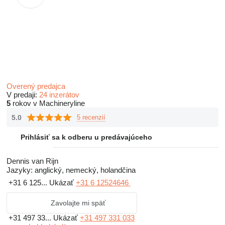
Overený predajca
V predaji:
24 inzerátov
5
rokov v Machineryline
5.0
5 recenzií
Prihlásiť sa k odberu u predávajúceho
Dennis van Rijn
Jazyky:
anglický, nemecký, holandčina
+31 6 125...
Ukázať
+31 6 12524646
Zavolajte mi späť
+31 497 33...
Ukázať
+31 497 331 033