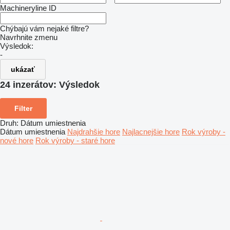
Machineryline ID
Chýbajú vám nejaké filtre?
Navrhnite zmenu
Výsledok:
-
ukázať
24 inzerátov:
Výsledok
Filter
Druh
:
Dátum umiestnenia
Dátum umiestnenia
Najdrahšie hore
Najlacnejšie hore
Rok výroby -
nové hore
Rok výroby - staré hore