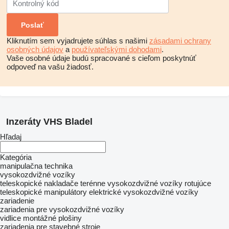
Kliknutím sem vyjadrujete súhlas s našimi
zásadami ochrany
osobných údajov
a
používateľskými dohodami
.
Vaše osobné údaje budú spracované s cieľom poskytnúť
odpoveď na vašu žiadosť.
Inzeráty VHS Bladel
Hľadaj
Kategória
manipulačna technika
vysokozdvižné vozíky
teleskopické nakladače
terénne vysokozdvižné vozíky
rotujúce
teleskopické manipulátory
elektrické vysokozdvižné vozíky
zariadenie
zariadenia pre vysokozdvižné vozíky
vidlice
montážné plošiny
zariadenia pre stavebné stroje