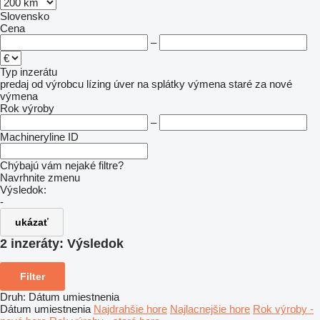
Slovensko
Cena
–
Typ inzerátu
predaj
od výrobcu
lízing
úver
na splátky
výmena staré za nové
výmena
Rok výroby
–
Machineryline ID
Chýbajú vám nejaké filtre?
Navrhnite zmenu
Výsledok:
-
ukázať
2 inzeráty:
Výsledok
Filter
Druh
:
Dátum umiestnenia
Dátum umiestnenia
Najdrahšie hore
Najlacnejšie hore
Rok výroby -