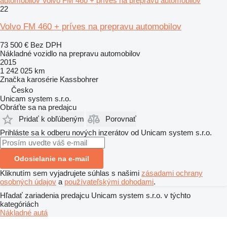
automobilov Volvo FM 460 + príves na prepravu automobilov
22
Volvo FM 460 + príves na prepravu automobilov
73 500 €
Bez DPH
Nákladné vozidlo na prepravu automobilov
2015
1 242 025 km
Značka karosérie
Kassbohrer
Česko
Unicam system s.r.o.
Obráťte sa na predajcu
Pridať k obľúbeným
Porovnať
Prihláste sa k odberu nových inzerátov od Unicam system s.r.o.
Odosielanie na e-mail
Kliknutím sem vyjadrujete súhlas s našimi
zásadami ochrany
osobných údajov
a
používateľskými dohodami
.
Hľadať zariadenia predajcu Unicam system s.r.o. v týchto
kategóriách
Nákladné autá