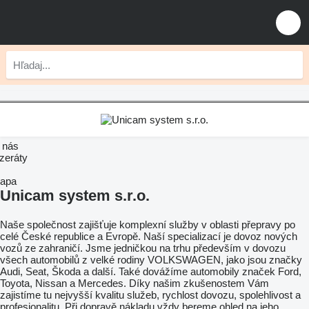
 nás
nzeráty
apa
Unicam system s.r.o.
Naše společnost zajišťuje komplexní služby v oblasti přepravy po
celé České republice a Evropě. Naší specializací je dovoz nových
vozů ze zahraničí. Jsme jedničkou na trhu především v dovozu
všech automobilů z velké rodiny VOLKSWAGEN, jako jsou značky
Audi, Seat, Škoda a další. Také dovážíme automobily značek Ford,
Toyota, Nissan a Mercedes. Díky našim zkušenostem Vám
zajistíme tu nejvyšší kvalitu služeb, rychlost dovozu, spolehlivost a
profesionalitu. Při dopravě nákladu vždy bereme ohled na jeho