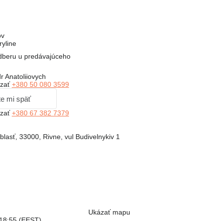
ov
yline
 odberu u predávajúceho
r Anatoliiovych
zať
+380 50 080 3599
te mi späť
zať
+380 67 382 7379
blasť, 33000, Rivne, vul Budivelnykiv 1
Ukázať mapu
 18:55 (EEST)