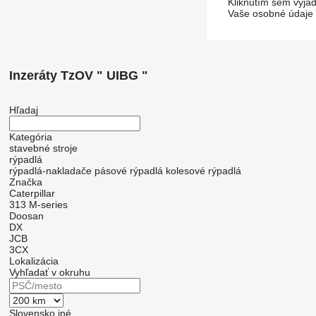
Kliknutím sem vyjad
Vaše osobné údaje 
Inzeráty TzOV " UIBG "
Hľadaj
Kategória
stavebné stroje
rýpadlá
rýpadlá-nakladače
pásové rýpadlá
kolesové rýpadlá
Značka
Caterpillar
313
M-series
Doosan
DX
JCB
3CX
Lokalizácia
Vyhľadať v okruhu
Slovensko
iné