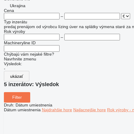
Ukrajina
Cena
–
Typ inzerátu
predaj
prenájom
od výrobcu
lízing
úver
na splátky
výmena staré za 
Rok výroby
–
Machineryline ID
Chýbajú vám nejaké filtre?
Navrhnite zmenu
Výsledok:
-
ukázať
5 inzerátov:
Výsledok
Filter
Druh
:
Dátum umiestnenia
Dátum umiestnenia
Najdrahšie hore
Najlacnejšie hore
Rok výroby - 