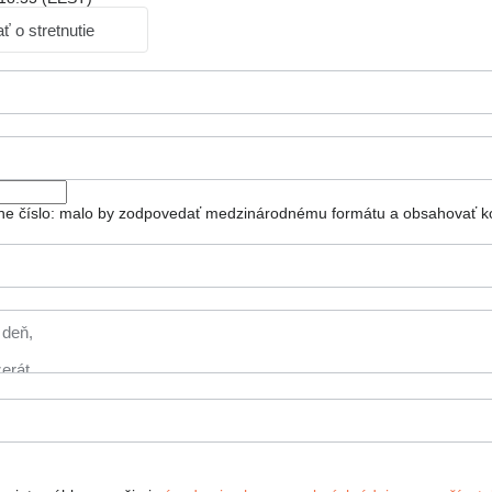
ť o stretnutie
ónne číslo: malo by zodpovedať medzinárodnému formátu a obsahovať kó