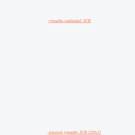
rýpadlo-nakladač JCB
pásové rýpadlo JCB 220LC