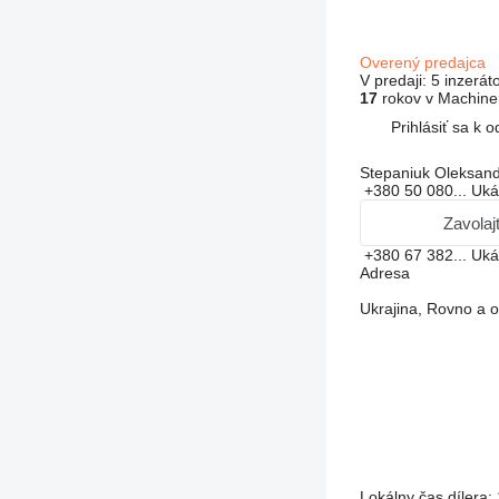
Overený predajca
V predaji:
5 inzerát
17
rokov v Machiner
Prihlásiť sa k
Stepaniuk Oleksand
+380 50 080...
Uká
Zavolaj
+380 67 382...
Uká
Adresa
Ukrajina, Rovno a o
Lokálny čas dílera: