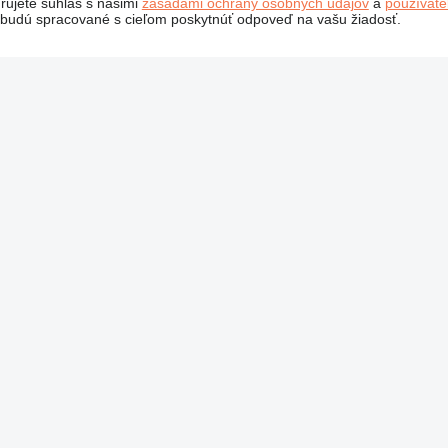
rujete súhlas s našimi
zásadami ochrany osobných údajov
a
používat
budú spracované s cieľom poskytnúť odpoveď na vašu žiadosť.