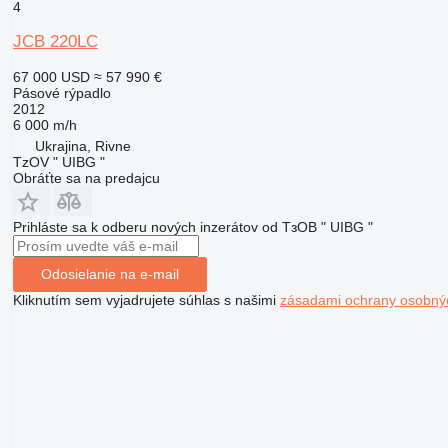
4
JCB 220LC
67 000 USD
≈ 57 990 €
Pásové rýpadlo
2012
6 000 m/h
Ukrajina, Rivne
TzOV " UIBG "
Obráťte sa na predajcu
Prihláste sa k odberu nových inzerátov od ТзОВ " UIBG "
Odosielanie na e-mail
Kliknutím sem vyjadrujete súhlas s našimi
zásadami ochrany osobný