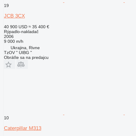
19
JCB 3CX
40 900 USD
≈ 35 400 €
Rýpadlo-nakladač
2006
9 000 m/h
Ukrajina, Rivne
TzOV " UIBG "
Obráťte sa na predajcu
10
Caterpillar M313