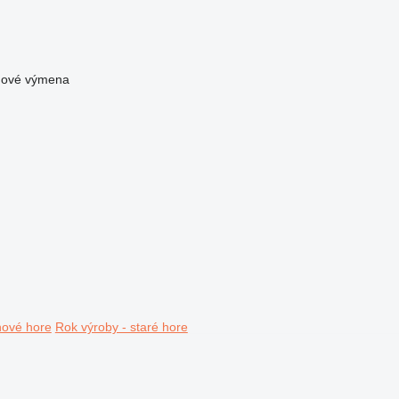
nové
výmena
nové hore
Rok výroby - staré hore