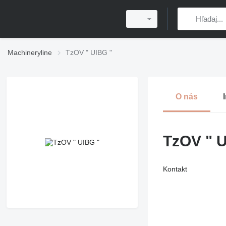
Machineryline
TzOV " UIBG "
O nás
TzOV " U
Kontakt