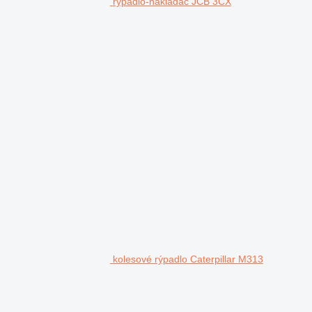
rýpadlo-nakladač JCB 3CX
kolesové rýpadlo Caterpillar M313