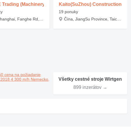
Trading (Machinery)
Kaito(SuZhou) Construction Mac
ky
19 ponuky
Čína, Shanghai, Fanghe Rd,568
Čína, JiangSu Province, Taicang city, Building No. 389, East Zhenghe Road, Economic Development Zone
50
cena na požiadanie
Všetky cestné stroje Wirtgen
a
2018
4 300 m/h
Nemecko,
899 inzerátov →