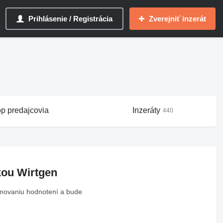
Prihlásenie / Registrácia
Zverejniť inzerát
op predajcovia
Inzeráty
440
kou Wirtgen
rmovaniu hodnotení a bude