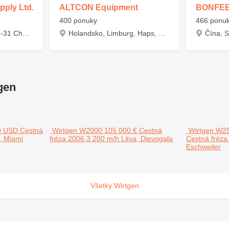
pply Ltd.
ALTCON Equipment
BONFEE 
400 ponuky
466 ponu
Čína, Hong Kong, 29-31 Cheung Lee Street, Chhayvan
Holandsko, Limburg, Haps, Kokerbijl 18
gen
0 USD
Cestná
Wirtgen W2000
105 000 €
Cestná
Wirtgen W2
, Miami
fréza
2006
3 200 m/h
Litva, Dievogala
Cestná fréz
Eschweiler
Všetky Wirtgen