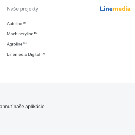
Naše projekty
Autoline™
Machineryline™
Agroline™
Linemedia Digital ™
iahnuť naše aplikácie