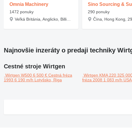
Omnia Machinery
Sino Sourcing & Su
1472 ponuky
290 ponuky
Veľká Británia, Anglicko, Billingham, 1 Bentley Avenue, Cowpen Lane Industrial Estate
Najnovšie inzeráty o predaji techniky Wirt
Cestné stroje Wirtgen
Wirtgen W500
6 500 €
Cestná fréza
Wirtgen KMA 220
325 00
1993
6 190 m/h
Lotyšsko, Riga
fréza
2008
1 083 m/h
USA