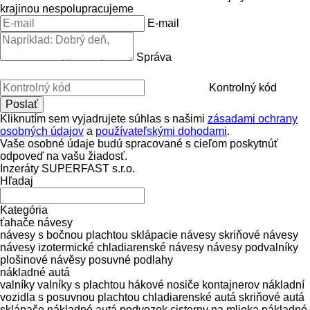
krajinou nespolupracujeme
E-mail
Správa
Kontrolný kód
Kliknutím sem vyjadrujete súhlas s našimi
zásadami ochrany
osobných údajov
a
používateľskými dohodami
.
Vaše osobné údaje budú spracované s cieľom poskytnúť
odpoveď na vašu žiadosť.
Inzeráty SUPERFAST s.r.o.
Hľadaj
Kategória
ťahače
návesy
návesy s bočnou plachtou
sklápacie návesy
skriňové návesy
návesy izotermické
chladiarenské návesy
návesy podvalníky
plošinové návěsy
posuvné podlahy
nákladné autá
valníky
valníky s plachtou
hákové nosiče kontajnerov
nákladní
vozidla s posuvnou plachtou
chladiarenské autá
skriňové autá
sklápače
nákladné autá podvozok
cisterny na mlieka
nákladné