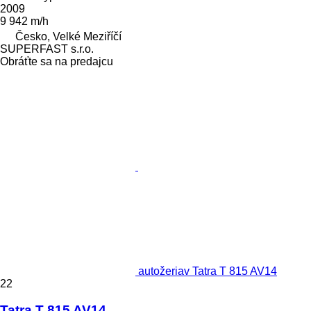
2009
9 942 m/h
Česko, Velké Meziříčí
SUPERFAST s.r.o.
Obráťte sa na predajcu
autožeriav Tatra T 815 AV14
22
Tatra T 815 AV14