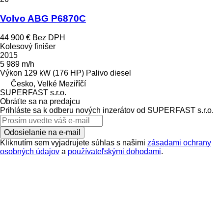
Volvo ABG P6870C
44 900 €
Bez DPH
Kolesový finišer
2015
5 989 m/h
Výkon
129 kW (176 HP)
Palivo
diesel
Česko, Velké Meziříčí
SUPERFAST s.r.o.
Obráťte sa na predajcu
Prihláste sa k odberu nových inzerátov od SUPERFAST s.r.o.
Odosielanie na e-mail
Kliknutím sem vyjadrujete súhlas s našimi
zásadami ochrany
osobných údajov
a
používateľskými dohodami
.