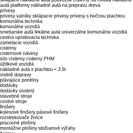
autá platformy
nákladné autá na prepravu dreva
prívesy
prívesy valníky
sklápacie prívesy
prívesy s bočnou plachtou
komunálna technika
komunálne vozidlá
smetiarske autá
fekálne autá
univerzálne komunálne vozidlá
cestná upratovacia technika
zametacie vozidlá
cisterny
cisternové návesy
silo cisterny
cisterny PHM
úžitkové vozidlá
nákladné autá s plachtou < 3.5t
vodné dopravy
plávajúce pontóny
dodávky
dodávky osobný
stavebné stroje
cestné stroje
finišery
kolesové finišery
pásové finišery
rozstrekovače živice
pracovné plošiny
montážne plošiny
stožiarové výťahy