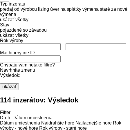
Typ inzerátu
predaj
od výrobcu
lízing
úver
na splátky
výmena staré za nové
výmena
ukázať všetky
Stav
pojazdené
so závadou
ukázať všetky
Rok výroby
–
Machineryline ID
Chýbajú vám nejaké filtre?
Navrhnite zmenu
Výsledok:
-
ukázať
114 inzerátov:
Výsledok
Filter
Druh
:
Dátum umiestnenia
Dátum umiestnenia
Najdrahšie hore
Najlacnejšie hore
Rok
výroby - nové hore
Rok výroby - staré hore