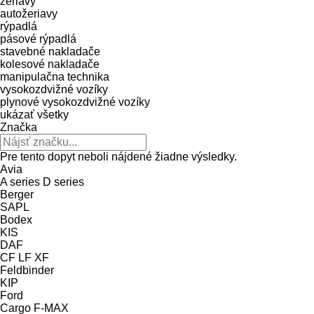
žeriavy
autožeriavy
rýpadlá
pásové rýpadlá
stavebné nakladače
kolesové nakladače
manipulačna technika
vysokozdvižné vozíky
plynové vysokozdvižné vozíky
ukázať všetky
Značka
Pre tento dopyt neboli nájdené žiadne výsledky.
Avia
A series
D series
Berger
SAPL
Bodex
KIS
DAF
CF
LF
XF
Feldbinder
KIP
Ford
Cargo
F-MAX