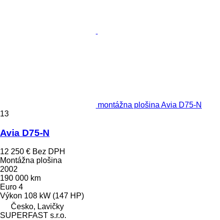
montážna plošina Avia D75-N
13
Avia D75-N
12 250 €
Bez DPH
Montážna plošina
2002
190 000 km
Euro 4
Výkon
108 kW (147 HP)
Česko, Lavičky
SUPERFAST s.r.o.