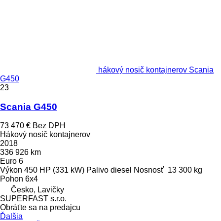
hákový nosič kontajnerov Scania
G450
23
Scania G450
73 470 €
Bez DPH
Hákový nosič kontajnerov
2018
336 926 km
Euro 6
Výkon
450 HP (331 kW)
Palivo
diesel
Nosnosť
13 300 kg
Pohon
6x4
Česko, Lavičky
SUPERFAST s.r.o.
Obráťte sa na predajcu
Ďalšia