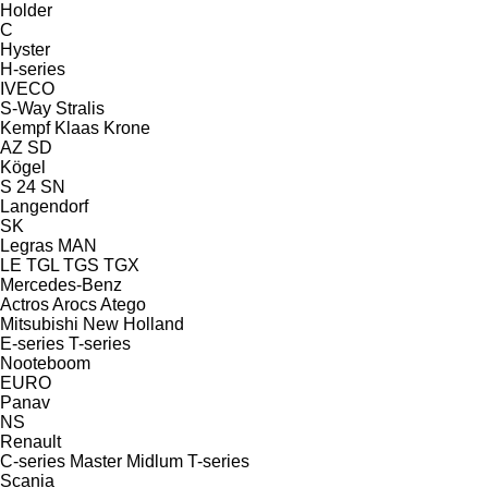
Holder
C
Hyster
H-series
IVECO
S-Way
Stralis
Kempf
Klaas
Krone
AZ
SD
Kögel
S 24
SN
Langendorf
SK
Legras
MAN
LE
TGL
TGS
TGX
Mercedes-Benz
Actros
Arocs
Atego
Mitsubishi
New Holland
E-series
T-series
Nooteboom
EURO
Panav
NS
Renault
C-series
Master
Midlum
T-series
Scania