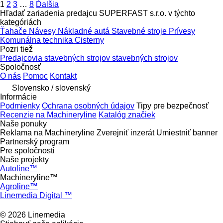
1
2
3
…
8
Ďalšia
Hľadať zariadenia predajcu SUPERFAST s.r.o. v týchto
kategóriách
Ťahače
Návesy
Nákladné autá
Stavebné stroje
Prívesy
Komunálna technika
Cisterny
Pozri tiež
Predajcovia stavebných strojov stavebných strojov
Spoločnosť
O nás
Pomoc
Kontakt
Slovensko / slovenský
Informácie
Podmienky
Ochrana osobných údajov
Tipy pre bezpečnosť
Recenzie na Machineryline
Katalóg značiek
Naše ponuky
Reklama na Machineryline
Zverejniť inzerát
Umiestniť banner
Partnerský program
Pre spoločnosti
Naše projekty
Autoline™
Machineryline™
Agroline™
Linemedia Digital ™
© 2026 Linemedia