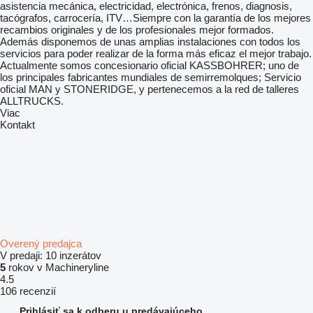
asistencia mecánica, electricidad, electrónica, frenos, diagnosis,
tacógrafos, carrocería, ITV…Siempre con la garantía de los mejores
recambios originales y de los profesionales mejor formados.
Además disponemos de unas amplias instalaciones con todos los
servicios para poder realizar de la forma más eficaz el mejor trabajo.
Actualmente somos concesionario oficial KASSBOHRER; uno de
los principales fabricantes mundiales de semirremolques; Servicio
oficial MAN y STONERIDGE, y pertenecemos a la red de talleres
ALLTRUCKS.
Viac
Kontakt
Overený predajca
V predaji:
10 inzerátov
5
rokov v Machineryline
4.5
106 recenzií
Prihlásiť sa k odberu u predávajúceho