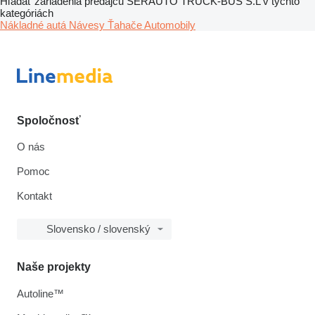
Hľadať zariadenia predajcu SERAUTO TRUCK-BUS S.L v týchto
kategóriách
Nákladné autá
Návesy
Ťahače
Automobily
Spoločnosť
O nás
Pomoc
Kontakt
Slovensko / slovenský
Naše projekty
Autoline™