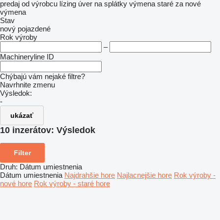
predaj
od výrobcu
lízing
úver
na splátky
výmena staré za nové
výmena
Stav
nový
pojazdené
Rok výroby
–
Machineryline ID
Chýbajú vám nejaké filtre?
Navrhnite zmenu
Výsledok:
-
ukázať
10 inzerátov:
Výsledok
Filter
Druh
:
Dátum umiestnenia
Dátum umiestnenia
Najdrahšie hore
Najlacnejšie hore
Rok výroby -
nové hore
Rok výroby - staré hore