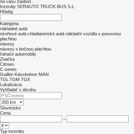
na vašu žiadosť.
Inzeráty SERAUTO TRUCK-BUS S.L
Hľadaj
Kategória
nákladné autá
skriňové autá
chladiarenské autá
nákladní vozidla s posuvnou
plachtou
návesy
návesy s bočnou plachtou
ťahače
automobily
Značka
Citroen
C-series
Guillén
Kässbohrer
MAN
TGL
TGM
TGX
Lokalizácia
Vyhľadať v okruhu
Slovensko
Cena
–
Typ inzerátu